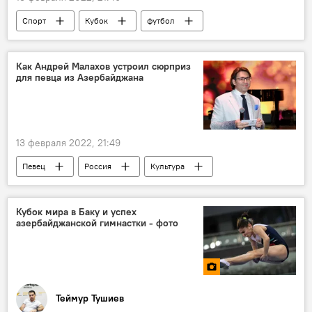
Спорт
Кубок
футбол
Первенство
Полуфинал
клубы
Команды
матчи
Итоги
Как Андрей Малахов устроил сюрприз
для певца из Азербайджана
Результаты
Азербайджан
13 февраля 2022, 21:49
Певец
Россия
Культура
шоу
Андрей Малахов
Кубок мира в Баку и успех
азербайджанской гимнастки - фото
Теймур Тушиев