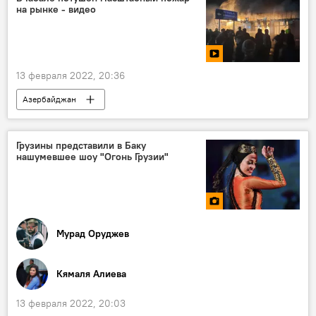
на рынке - видео
Экономика
13 февраля 2022, 20:36
Азербайджан
Происшествия в Азербайджане
Происшествия
пожар
рынок
Грузины представили в Баку
нашумевшее шоу "Огонь Грузии"
Габалинский район
Вандам
видео
Мурад Оруджев
Кямаля Алиева
13 февраля 2022, 20:03