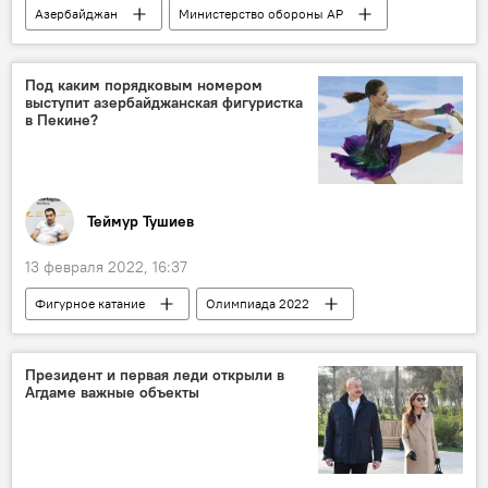
Азербайджан
Министерство обороны АР
Служба государственной безопасности АР
операция
задержание
Хищения
Под каким порядковым номером
выступит азербайджанская фигуристка
Происшествия
в Пекине?
Происшествия в Азербайджане
Теймур Тушиев
13 февраля 2022, 16:37
Фигурное катание
Олимпиада 2022
Фигуристки
Спортсменка
Номер
выступление
Пекин
Азербайджан
Президент и первая леди открыли в
Агдаме важные объекты