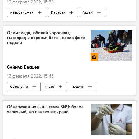
13 февраля 2022, 15:58
Азербайджан
Карабах
Агдам
Агдамский район
Ильхам Алиев
Президент
Олимпиада, юбилей королевы,
маскарад и коровьи бега - яркие фото
Первый вице-президент Азербайджана Мехрибан Алиева
недели
Мехрибан Алиева
визит
поездка
Объекты
открытие
Политика
Сеймур Бахшев
Экономика
ТЕХНОЛОГИИ
ЖИЗНЬ
13 февраля 2022, 15:45
фотолента
Фото
неделя
Мир
Происшествия
Итоги
Обнаружен новый штамм ВИЧ: более
заразный, но паниковать рано