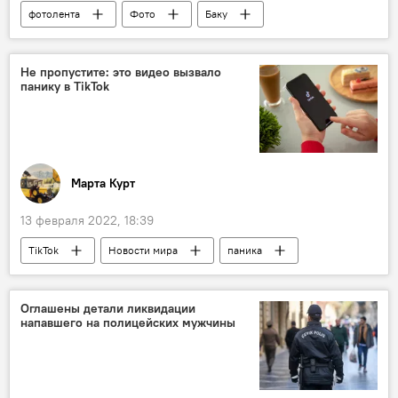
фотолента
Фото
Баку
Культура
танцы
Танцоры
шоу
Грузия
Азербайджан
Не пропустите: это видео вызвало
панику в TikTok
Марта Курт
13 февраля 2022, 18:39
TikTok
Новости мира
паника
поступок
Спелеолог
Оглашены детали ликвидации
напавшего на полицейских мужчины