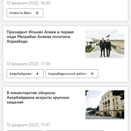
13 февраля 2022, 18:35
Новости Баку
Происшествия в Азербайджане
Происшествия
Полицейские
Президент Ильхам Алиев и первая
леди Мехрибан Алиева посетили
ранения
нож
Баку
Агджабеди
13 февраля 2022, 17:56
Азербайджан
Агджабединский район
Ильхам Алиев
Агджабеди
поездка
визит
Политика
Экономика
В министерстве обороны
Азербайджана вскрыты крупные
ЖИЗНЬ
хищения
13 февраля 2022, 17:37