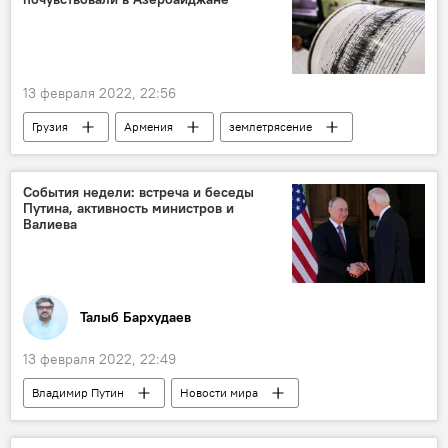
13 февраля 2022, 22:56
Грузия
Армения
землетрясение
Магнитуда
ЖИЗНЬ
Происшествия
Происшествия в Азербайджане
События недели: встреча и беседы
Путина, активность министров и
Азербайджан
Валиева
Талыб Бархудаев
13 февраля 2022, 22:49
Владимир Путин
Новости мира
Россия
Джо Байден
США