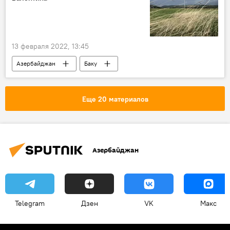
13 февраля 2022, 13:45
Азербайджан
Баку
Прогноз погоды
ЖИЗНЬ
осадки
День Святого Валентина
ветер
Еще 20 материалов
Азербайджан
Telegram
Дзен
VK
Макс