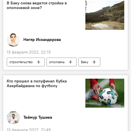
Политика
События
неделя
В Баку снова ведется стройка в
оползневой зоне?
Итоги недели - политика
Нигяр Искандерова
13 февраля 2022, 22:13
строительство
оползень
Баку
Эксперты
Экономика
ЖИЗНЬ
Кто прошел в полуфинал Кубка
Азербайджана по футболу
Теймур Тушиев
13 февраля 2022, 21:49