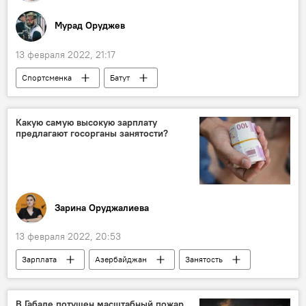
Мурад Оруджев
13 февраля 2022, 21:17
Спортсменка
Батут
Прыжки на батуте
серебро
медаль
Финал
Фото
Азербайджан
Какую самую высокую зарплату
предлагают госорганы занятости?
Зарина Оруджалиева
13 февраля 2022, 20:53
Зарплата
Азербайджан
Занятость
Рынок труда
биржа
Трудоустройство
ЖИЗНЬ
В Габале потушен масштабный пожар