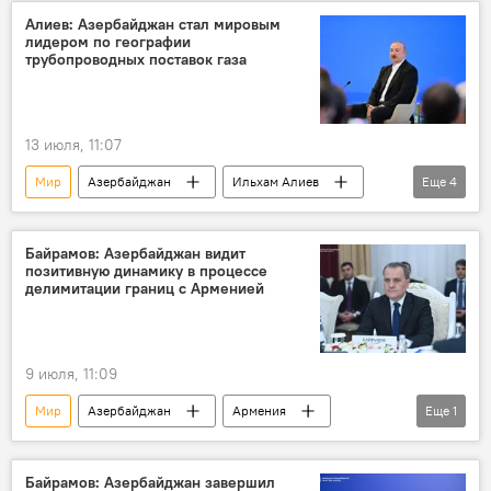
Алиев: Азербайджан стал мировым
лидером по географии
трубопроводных поставок газа
13 июля, 11:07
Мир
Азербайджан
Ильхам Алиев
Еще
4
Поставки
Трубопроводы
Газ
Европа
Байрамов: Азербайджан видит
позитивную динамику в процессе
делимитации границ с Арменией
9 июля, 11:09
Мир
Азербайджан
Армения
Еще
1
Соглашение
Байрамов: Азербайджан завершил