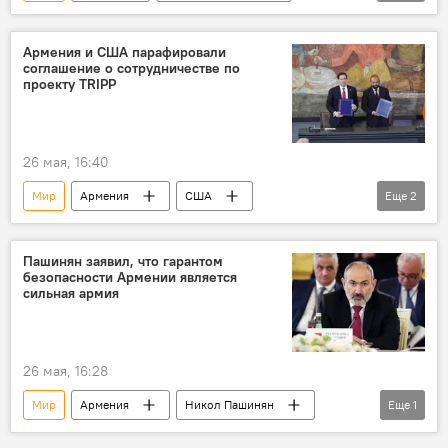
Праздник
Мусульмане
Армения и США парафировали
соглашение о сотрудничестве по
проекту TRIPP
26 мая, 16:40
Мир
Армения
США
Еще
2
Марко Рубио
Арарат Мирзоян
Пашинян заявил, что гарантом
безопасности Армении является
сильная армия
26 мая, 16:28
Мир
Армения
Никол Пашинян
Еще
1
Армия