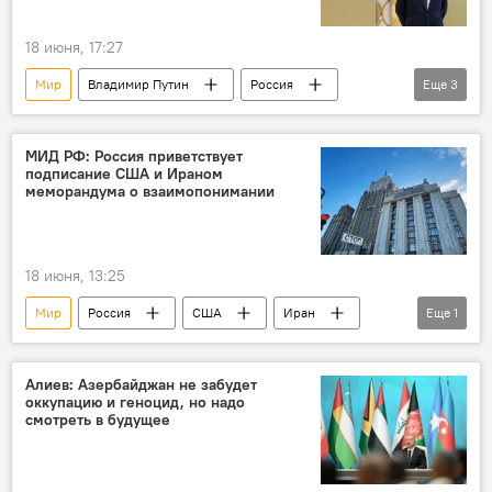
18 июня, 17:27
Мир
Владимир Путин
Россия
Еще
3
АСЕАН
США
Иран
МИД РФ: Россия приветствует
подписание США и Ираном
меморандума о взаимопонимании
18 июня, 13:25
Мир
Россия
США
Иран
Еще
1
МИД
Алиев: Азербайджан не забудет
оккупацию и геноцид, но надо
смотреть в будущее