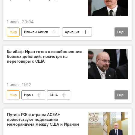
1 июля, 20:04
Мир
Ильхам Алиев
Армения
Еще
1
Никол Пашинян
Галибаф: Иран готов к возобновлению
боевых действий, несмотря на
переговоры с США
1 июля, 11:52
Мир
Иран
США
Еще
1
Боевые действия
Путин: РФ и страны АСЕАН
приветствуют подписание
меморандума между США и Ираном