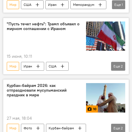
Мир
США
Иран
Меморандум
Еще
1
Проекты
"Пусть течет нефть": Трамп объявил о
мирном соглашении с Ираном
15 июня, 10:11
Мир
Иран
США
Еще
2
Дональд Трамп
Сделка
Ормузский пролив
Курбан-байрам 2026: как
отпраздновали мусульманский
праздник в мире
10
27 мая, 18:04
Мир
Фото
Курбан-байрам
Еще
2