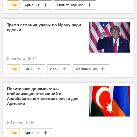
Мир
Армения
Хикмет Гаджиев
Трамп отменил удары по Ирану ради
сделки
2 августа, 12:14
Мир
США
Иран
Соглашение
Позитивная динамика: как
стабилизация отношений с
Азербайджаном снижает риски для
Армении
28 июля, 17:18
Мир
Армения