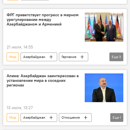
ФРГ приветствует прогресс в мирном
урегулировании между
Азербайджаном и Арменией
21 июля, 14:55
Мир
Азербайджан
Германия
Еще
3
Ильхам Алиев
Визит
Армения
Алиев: Азербайджан заинтересован в
установлении мира в соседних
регионах
13 июля, 13:27
Мир
Азербайджан
Отношения
Еще
1
Ильхам Алиев