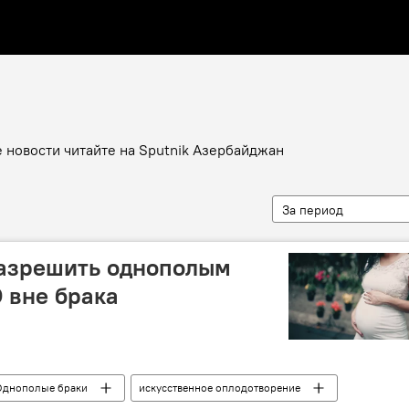
 новости читайте на Sputnik Азербайджан
За период
разрешить однополым
 вне брака
Однополые браки
искусственное оплодотворение