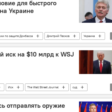
ловие для быстрого
на Украине
ии по защите Донбасса
Дмитрий Песков
Украина
й иск на $10 млрд к WSJ
Иск
The Wall Street Journal
суд
сь отправлять оружие