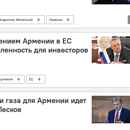
Владимир Зеленский
Украина
басса
лением Армении в ЕС
ленность для инвесторов
Армения
ЕС
ки газа для Армении идет
Песков