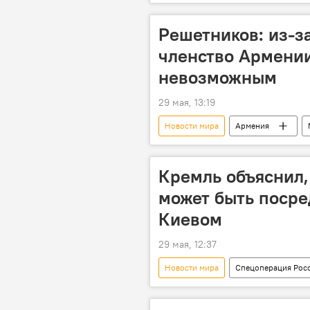
Решетников: из-з
членство Армении
невозможным
29 мая, 13:19
Новости мира
Армения
Кремль объяснил,
может быть посре
Киевом
29 мая, 12:37
Новости мира
Спецоперация Росс
Украина
Россия
Ев