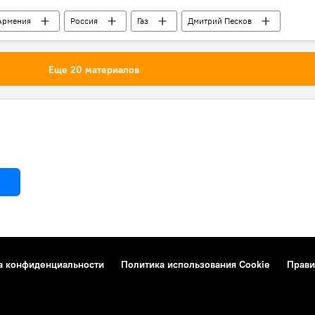
Армения
Россия
Газ
Дмитрий Песков
Еще 20 материалов
а конфиденциальности
Политика использования Cookie
Прави