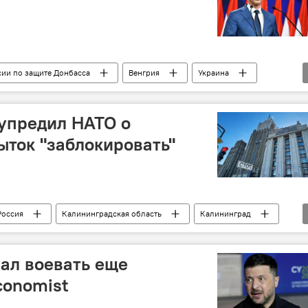
ии по защите Донбасса
Венгрия
Украина
упредил НАТО о
ыток "заблокировать"
Россия
Калининградская область
Калининград
ал воевать еще
conomist