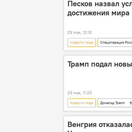
Песков назвал ус
достижения мира 
29 мая, 12:10
Новости мира
Спецоперация Росс
Россия
Трамп подал новы
29 мая, 11:20
Новости мира
Дональд Трамп
Клевета
Венгрия отказала