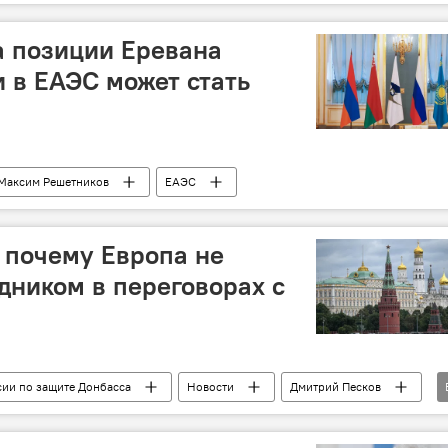
а позиции Еревана
 в ЕАЭС может стать
Максим Решетников
ЕАЭС
 почему Европа не
дником в переговорах с
ии по защите Донбасса
Новости
Дмитрий Песков
ропа