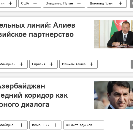
сия
США
Владимир Путин
Дональд Трамп
ельных линий: Алиев
зийское партнерство
рбайджан
Евразия
Ильхам Алиев
 Азербайджан
едний коридор как
рного диалога
рбайджан
помощник
Хикмет Гаджиев