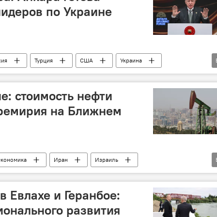
лидеров по Украине
сия
Турция
США
Украина
йип Эрдоган
Дональд Трамп
Политика
е: стоимость нефти
еремирия на Ближнем
кономика
Иран
Израиль
Дональд Трамп
Brent
WTI
в Евлахе и Геранбое:
ионального развития