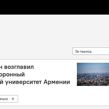
За период
н возглавил
оронный
ий университет Армении
андир