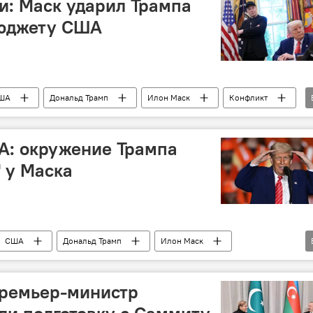
ги: Маск ударил Трампа
бюджету США
ША
Дональд Трамп
Илон Маск
Конфликт
ликанская партия США
А: окружение Трампа
" у Маска
США
Дональд Трамп
Илон Маск
на
источник
премьер-министр