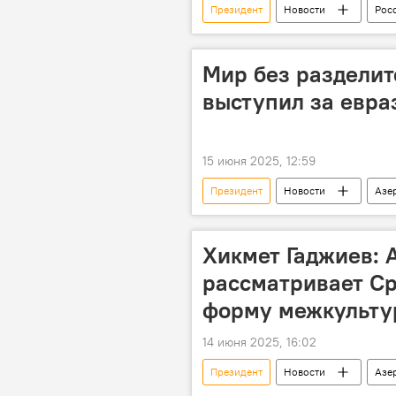
Президент
Новости
Рос
Европа
Ценности
Мир без разделит
выступил за евра
15 июня 2025, 12:59
Президент
Новости
Азе
Южный Кавказ
Хикмет Гаджиев:
рассматривает Ср
форму межкульту
14 июня 2025, 16:02
Президент
Новости
Азе