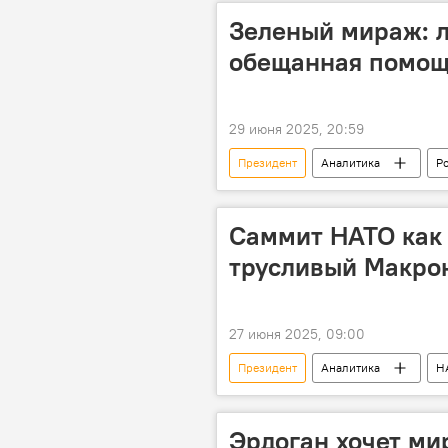
Зеленый мираж: л
обещанная помощ
29 июня 2025, 20:59
Президент
Аналитика
Р
Дональд Трамп
Саммит НАТО как 
трусливый Макрон
27 июня 2025, 09:00
Президент
Аналитика
Н
Дональд Трамп
Саммит
Эрдоган хочет ми