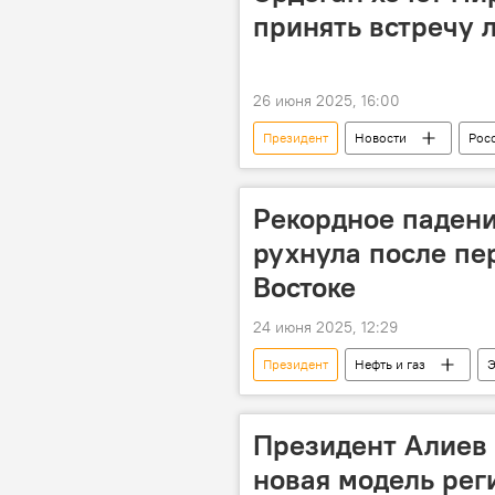
принять встречу 
26 июня 2025, 16:00
Президент
Новости
Рос
Владимир Путин
Реджеп Та
СВО
Рекордное падени
рухнула после п
Востоке
24 июня 2025, 12:29
Президент
Нефть и газ
Э
Ближний Восток
Конфликт
Добыча нефти
Президент Алиев 
новая модель рег