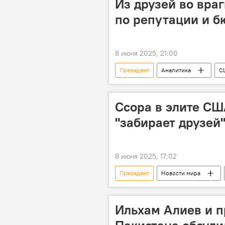
Из друзей во вра
по репутации и 
8 июня 2025, 21:00
Президент
Аналитика
С
НАСА
ВПК
Респуб
Ссора в элите СШ
"забирает друзей
8 июня 2025, 17:02
Президент
Новости мира
Конфликт
Кремниевая доли
Ильхам Алиев и 