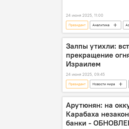
24 июня 2025, 11:00
Президент
Аналитика
А
Восточный Зангезур
Ильхам
Электроэнергия
Залпы утихли: вс
прекращение огн
Израилем
24 июня 2025, 09:45
Президент
Новости мира
США
Дональд Трамп
Арутюнян: на окк
Карабаха незакон
банки - ОБНОВЛ