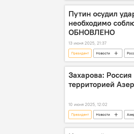
Средний коридор
Диалог
Путин осудил уда
необходимо соблю
ОБНОВЛЕНО
13 июня 2025, 21:37
Президент
Новости
Рос
Израиль
Конфликт
Владимир Путин
президент
Захарова: Россия
Телефонный разговор
территорией Азе
10 июня 2025, 12:02
Президент
Новости
Азе
Айхан Гаджизаде
коммента
Карабах