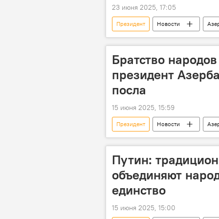
23 июня 2025, 17:05
Президент
Новости
Азе
Сепаратисты
армянский се
Главарь
Баку
Обви
Братство народов
незаконные вооруженные формиров
президент Азерб
посла
15 июня 2025, 15:59
Президент
Новости
Азе
Израиль
Политика
Путин: традицио
объединяют народ
единство
15 июня 2025, 15:00