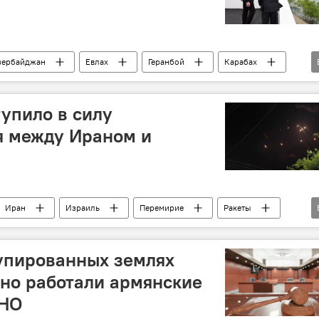
зербайджан
Евлах
Геранбой
Карабах
 Алиев
Экономика
Агропарк
тупило в силу
я между Ираном и
Иран
Израиль
Перемирие
Ракеты
упированных землях
но работали армянские
ЕНО