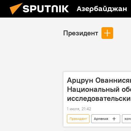
Азербайджан
Президент
Арцрун Ованнися
Национальный об
исследовательск
1 июля, 21:42
Президент
Армения
ком