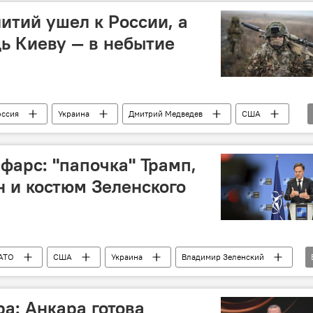
итий ушел к России, а
ь Киеву — в небытие
оссия
Украина
Дмитрий Медведев
США
фарс: "папочка" Трамп,
 и костюм Зеленского
АТО
США
Украина
Владимир Зеленский
Политика
ФРГ
ра: Анкара готова