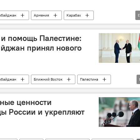
рбайджан
Армения
Карабах
паратизм
Суд
Судебное разбирательство
нение
Терроризм
 и помощь Палестине:
ания
Араик Арутюнян
Ильхам Алиев
айджан принял нового
рбайджан
Ближний Восток
Палестина
Ильхам Алиев
ООН
нные ценности
ы России и укрепляют