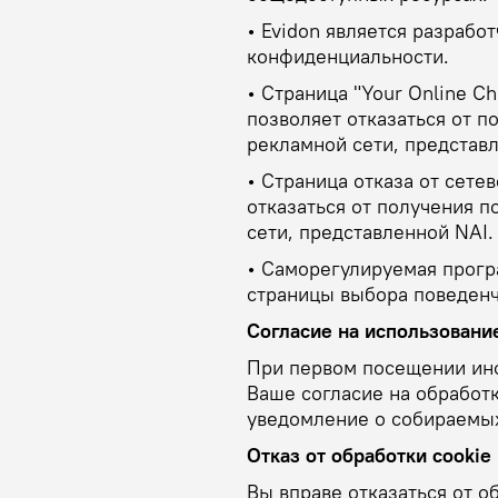
• Evidon является разраб
конфиденциальности.
• Страница "Your Online C
позволяет отказаться от 
рекламной сети, представл
• Страница отказа от сете
отказаться от получения 
сети, представленной NAI.
• Саморегулируемая програм
страницы выбора поведенч
Согласие на использование
При первом посещении ин
Ваше согласие на обработк
уведомление о собираемых
Отказ от обработки cookie
Вы вправе отказаться от о