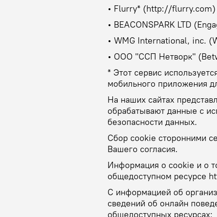
• Flurry* (http://flurry.com)
• BEACONSPARK LTD (Engag
• WMG International, inc. 
• ООО "ССП Нетворк" (Bet
* Этот сервис используетс
мобильного приложения дл
На наших сайтах представ
обрабатывают данные с и
безопасности данных.
Сбор cookie сторонними с
Вашего согласия.
Информация о cookie и о т
общедоступном ресурсе htt
С информацией об организ
сведений об онлайн повед
общедоступных ресурсах: