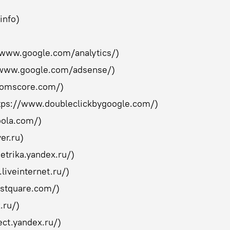
info)
//www.google.com/analytics/)
/www.google.com/adsense/)
comscore.com/)
ttps://www.doubleclickbygoogle.com/)
oola.com/)
er.ru)
etrika.yandex.ru/)
liveinternet.ru/)
ostquare.com/)
.ru/)
ect.yandex.ru/)