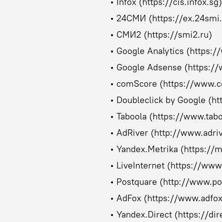
• Infox (https://cis.infox.sg)
• 24СМИ (https://ex.24smi.
• СМИ2 (https://smi2.ru)
• Google Analytics (https:
• Google Adsense (https:/
• comScore (https://www.
• Doubleclick by Google (h
• Taboola (https://www.tab
• AdRiver (http://www.adriv
• Yandex.Metrika (https://m
• LiveInternet (https://www.
• Postquare (http://www.p
• AdFox (https://www.adfox
• Yandex.Direct (https://dir