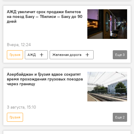
АЖД увеличит срок продажи билетов
на поезд Баку — Тбилиси — Баку до 90
дней
Вчера, 12:24
Грузия
АЖД
Железная дорога
Еще
3
Рейсы
Баку
Тбилиси
Азербайджан и Грузия вдвое сократят
время прохождения грузовых поездов
через границу
3 августа, 15:10
Грузия
Еще
2
ЗАО "Азербайджанские железные дороги"