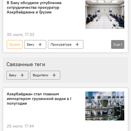
Железнодорожные перевозки
В Баку обсудили углубление
сотрудничества прокуратур
Железные дороги
Азербайджана и Грузии
30 июля, 17:33
Грузия
Баку
Прокуратура
Еще
1
Тбилиси
Связанные теги
Баку
Водители
Азербайджан стал главным
импортером грузинской водки в I
полугодии
26 июля, 17:44