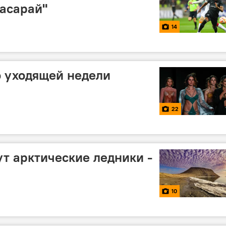
тасарай"
14
 уходящей недели
22
ут арктические ледники -
10