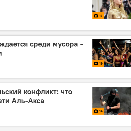
17
ждается среди мусора -
и
19
ьский конфликт: что
ети Аль-Акса
14