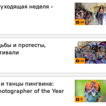
уходящая неделя -
24
дьбы и протесты,
тивали
24
и танцы пингвина:
otographer of the Year
11