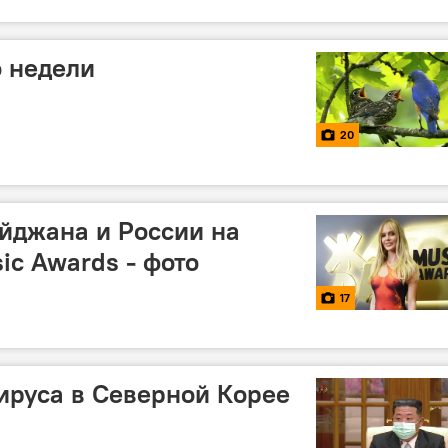
 недели
20
йджана и России на
ic Awards - фото
17
ируса в Северной Корее