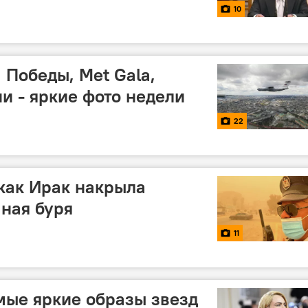
10
 Победы, Met Gala,
и - яркие фото недели
22
как Ирак накрыла
ная буря
11
амые яркие образы звезд