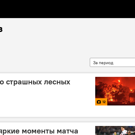
в
За период
ото страшных лесных
12
 яркие моменты матча