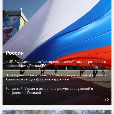
Россия
МИД РФ: Армения за "диверсификацией" прячет разворот к
враждебному России ЕС
"Повторяет ложную мантру": Захарова раскритиковала мэра
Хиросимы за русофобские нарративы
Залужный: Украина исчерпала ресурс вооружений в
конфликте с Россией