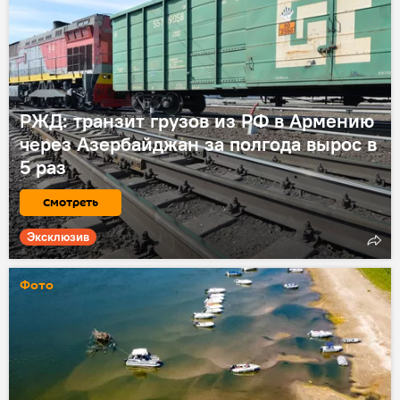
РЖД: транзит грузов из РФ в Армению
через Азербайджан за полгода вырос в
5 раз
Смотреть
Эксклюзив
Фото