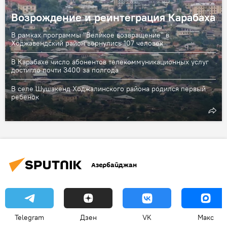
Возрождение и реинтеграция Карабаха
В рамках программы "Великое возвращение" в
Ходжавендский район вернулись 107 человек
В Карабахе число абонентов телекоммуникационных услуг
достигло почти 3400 за полгода
В селе Шушакенд Ходжалинского района родился первый
ребенок
Азербайджан
Telegram
Дзен
VK
Макс