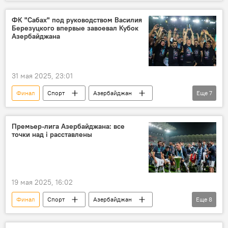
ФК "Сабах" под руководством Василия
Березуцкого впервые завоевал Кубок
Азербайджана
31 мая 2025, 23:01
Финал
Спорт
Азербайджан
Еще
7
Футбол
ФК "Сабах"
ФК "Карабах"
Кубок Азербайджана по футболу
Премьер-лига Азербайджана: все
точки над i расставлены
Квалификация
Лига конференций УЕФА
российский тренер Василий Березуцкий
19 мая 2025, 16:02
Финал
Спорт
Азербайджан
Еще
8
Футбол
премьер-лига