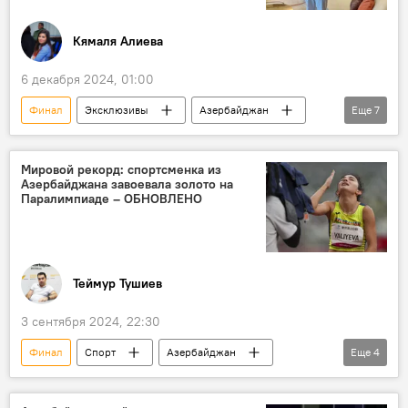
Кямаля Алиева
6 декабря 2024, 01:00
Финал
Эксклюзивы
Азербайджан
Еще
7
Беларусь
поп-музыка
Поп-звезда
Славянский базар в Витебске
Проект
Мировой рекорд: спортсменка из
Азербайджана завоевала золото на
Певец
Ольга Бузова
Паралимпиаде – ОБНОВЛЕНО
Теймур Тушиев
3 сентября 2024, 22:30
Финал
Спорт
Азербайджан
Еще
4
Паралимпийские игры
Легкая атлетика
Франция
Париж