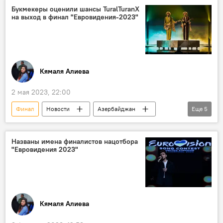
Спортивно-концертный комплекс имени Гейдара Алиева
Букмекеры оценили шансы TuralTuranX
на выход в финал "Евровидения-2023"
азербайджанские спортсмены
Кямаля Алиева
2 мая 2023, 22:00
Финал
Новости
Азербайджан
Еще
5
Турал и Туран Багмановы
Евровидение
Выход
вероятность
Букмекеры
Названы имена финалистов нацотбора
"Евровидения 2023"
Кямаля Алиева