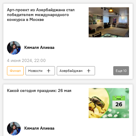
Бокс
Альфонсо Домингес
Арт-проект из Азербайджана стал
победителем международного
Руслан Лунев
Стрельба
конкурса в Москве
Кямаля Алиева
4 июня 2024, 22:00
Финал
Новости
Азербайджан
Еще
10
арт-проект
Россия
Москва
международный конкурс
Какой сегодня праздник: 26 мая
Ассамблея народов Евразии
Победа
Исмаиллинский район
Село Ивановка
Общественная палата России
Стажировка
Кямаля Алиева