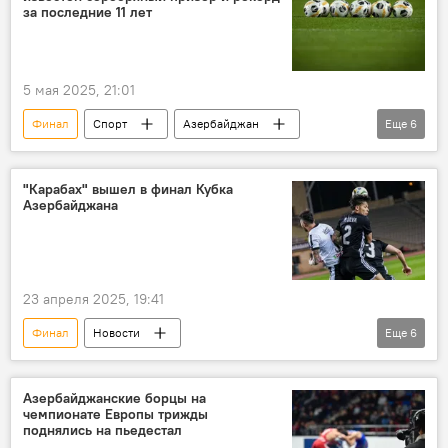
за последние 11 лет
5 мая 2025, 21:01
Финал
Спорт
Азербайджан
Еще
6
Футбол
премьер-лига
ФК "Карабах"
Зиря
Чемпион
"Карабах" вышел в финал Кубка
Азербайджана
Серебряная медаль
23 апреля 2025, 19:41
Финал
Новости
Еще
6
Кубок Азербайджана по футболу
ФК "Карабах"
Гурбан Гурбанов
Азербайджанские борцы на
чемпионате Европы трижды
премьер-лига Азербайджана по футболу
поднялись на пьедестал