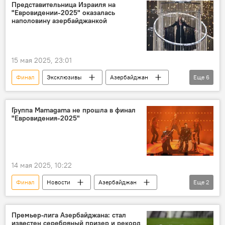
еврокубковый сезон
ФК "Карабах"
Представительница Израиля на
"Евровидении-2025" оказалась
ФК "Туран-Товуз"
ФК "Сабах"
наполовину азербайджанкой
ФК "Нефтчи"
УЕФА
15 мая 2025, 23:01
Финал
Эксклюзивы
Азербайджан
Еще
6
Конкурс
Музыка
"Евровидение-2025"
Израиль
Группа Mamagama не прошла в финал
"Евровидения-2025"
ХАМАС
Террористы
14 мая 2025, 10:22
Финал
Новости
Азербайджан
Еще
2
Евровидение
Швейцария
Премьер-лига Азербайджана: стал
известен серебряный призер и рекорд