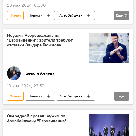
26 мая 2024, 09:00
Финал
Новости
Азербайджан
Еще
17
Россия
История
Культура
Музыка
Авиация
Великобритания
Неудача Азербайджана на
"Евровидении": зрители требуют
Кинематограф
Гедабейский район
отставки Эльдара Гасымова
Евровидение
Космос
народный писатель Азербайджана Ильяс Эфендиев
Кто сегодня родился
Кямаля Алиева
Какой сегодня праздник
Архив
10 мая 2024, 23:59
Баку
"Евровидение-2012"
Финал
Новости
Азербайджан
Еще
6
Общество
Культура
Музыка
Евровидение
"Евровидение-2024"
Эльдар Гасымов
Очередной провал: нужно ли
Азербайджану "Евровидение"
Конкурс