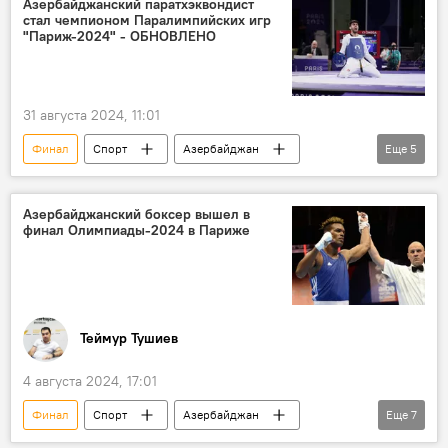
Азербайджанский паратхэквондист
стал чемпионом Паралимпийских игр
"Париж-2024" - ОБНОВЛЕНО
31 августа 2024, 11:01
Финал
Спорт
Азербайджан
Еще
5
Тхэквондо
Паралимпийские игры
Франция
Париж
Медаль
Азербайджанский боксер вышел в
финал Олимпиады-2024 в Париже
Теймур Тушиев
4 августа 2024, 17:01
Финал
Спорт
Азербайджан
Еще
7
Франция
Париж
Олимпиада-2024