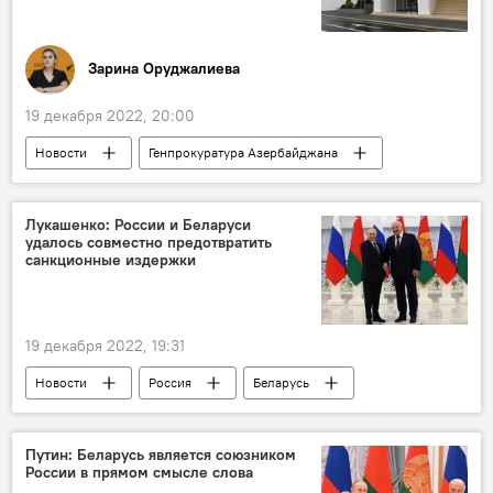
Зарина Оруджалиева
19 декабря 2022, 20:00
Новости
Генпрокуратура Азербайджана
заявление
МГИМО
Эксперт
Международный розыск
Лукашенко: России и Беларуси
удалось совместно предотвратить
санкционные издержки
19 декабря 2022, 19:31
Новости
Россия
Беларусь
Владимир Путин
Лукашенко
встреча
Путин: Беларусь является союзником
России в прямом смысле слова