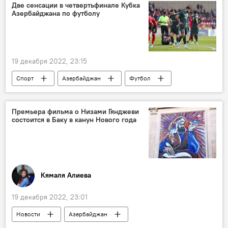
Спецоперация
Колумнисты
Две сенсации в четвертьфинале Кубка
Азербайджана по футболу
19 декабря 2022, 23:15
Спорт
Азербайджан
Футбол
ФК "Карабах"
ФК "Габала"
ФК "Зире"
Премьера фильма о Низами Гянджеви
состоится в Баку в канун Нового года
Кямаля Алиева
19 декабря 2022, 23:01
Новости
Азербайджан