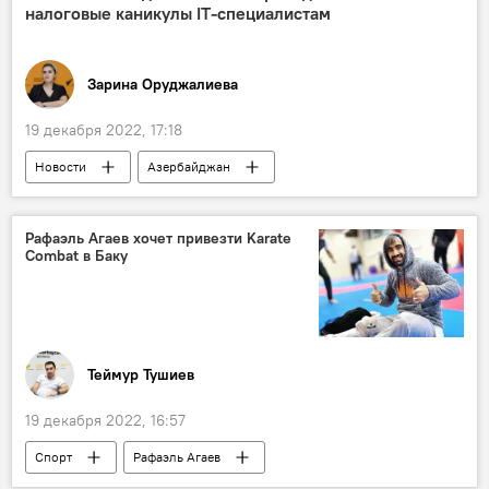
налоговые каникулы IT-специалистам
Зарина Оруджалиева
19 декабря 2022, 17:18
Новости
Азербайджан
Милли Меджлис
IT-технологии
налоги
Рафаэль Агаев хочет привезти Karate
Combat в Баку
Теймур Тушиев
19 декабря 2022, 16:57
Спорт
Рафаэль Агаев