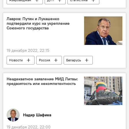
МВД
Коррупция
Лавров: Путин и Лукашенко
подтвердили курс на укрепление
Союзного государства
19 декабря 2022, 22:15
Новости
Россия
Беларусь
Сергей Лавров
Владимир Путин
Лукашенко
Неадекватное заявление МИД Литвы:
предвзятость или некомпетентность
Надир Шафиев
19 декабря 2022, 22:00