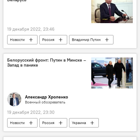
19 декабря 2022, 23:46
Новости
Россия
Владимир Путин
Беларусь
Александр Лукашенко
переговоры
Белорусский фронт: Путин в Минске –
Запад в панике
Александр Хроленко
Военный обозреватель
19 декабря 2022, 23:30
Новости
Россия
Украина
Беларусь
нато
Владимир Путин