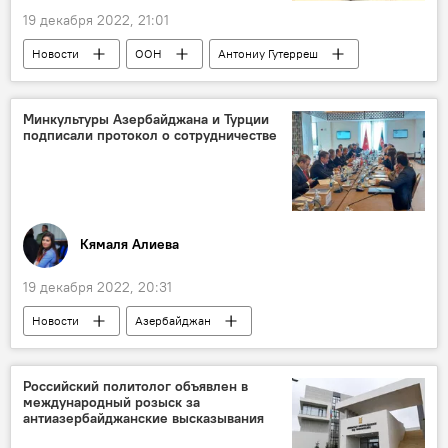
19 декабря 2022, 21:01
Новости
ООН
Антониу Гутерреш
Россия
удобрения
экспорт
Минкультуры Азербайджана и Турции
подписали протокол о сотрудничестве
Кямаля Алиева
19 декабря 2022, 20:31
Новости
Азербайджан
Министерство культуры АР
Турция
Карабах
Соглашение
Российский политолог объявлен в
международный розыск за
антиазербайджанские высказывания