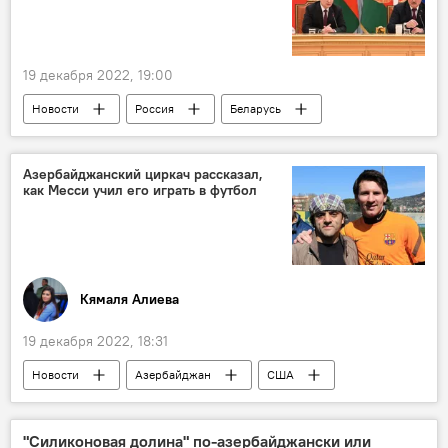
19 декабря 2022, 19:00
Новости
Россия
Беларусь
Владимир Путин
Лукашенко
переговоры
Азербайджанский циркач рассказал,
как Месси учил его играть в футбол
Кямаля Алиева
19 декабря 2022, 18:31
Новости
Азербайджан
США
Лионель Месси
циркач
Общество
"Силиконовая долина" по-азербайджански или