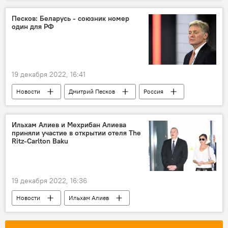
Katate Combat
Баку
турнир
США
Песков: Беларусь - союзник номер
один для РФ
19 декабря 2022, 16:41
Новости
Дмитрий Песков
Россия
Беларусь
Владимир Путин
Александр Лукашенко
встреча
Ильхам Алиев и Мехрибан Алиева
приняли участие в открытии отеля The
Нефть
потолок цен
Ritz-Carlton Baku
19 декабря 2022, 16:36
Новости
Ильхам Алиев
Мехрибан Алиева
Баку
Отель