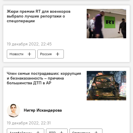
Низами Гянджеви
Кино
премьера
Жюри премии RT для военкоров
выбрало лучшие репортажи о
спецоперации
19 декабря 2022, 22:45
Новости
Россия
МИА "Россия сегодня"
военкор
Спецоперация
Репортаж
Премия
Член семьи пострадавших: коррупция
и безнаказанность – причина
большинства ДТП в АР
Нигяр Искандерова
19 декабря 2022, 22:31
Азербайджан
ДТП
Статистика