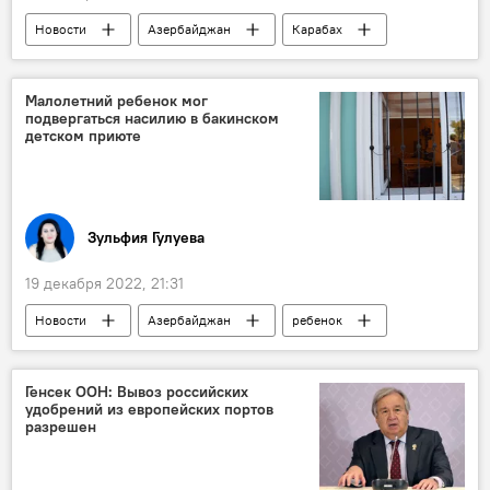
Новости
Азербайджан
Карабах
Акция протеста
Колумнисты
МИД
Литва
Малолетний ребенок мог
подвергаться насилию в бакинском
детском приюте
Зульфия Гулуева
19 декабря 2022, 21:31
Новости
Азербайджан
ребенок
Насилие
МВД
Приют
Генсек ООН: Вывоз российских
удобрений из европейских портов
разрешен