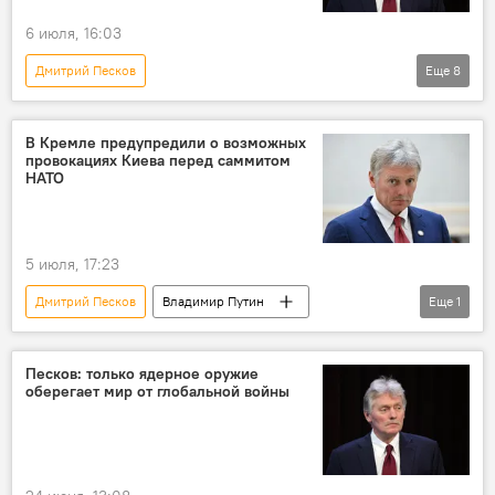
6 июля, 16:03
Дмитрий Песков
Еще
8
Спецоперация России по защите Донбасса
США
Россия
Дональд Трамп
В Кремле предупредили о возможных
провокациях Киева перед саммитом
Президент США Дональд Трамп
НАТО
Владимир Путин
Пресс-секретарь президента РФ Дмитрий Песков
5 июля, 17:23
вице-президент США Джей Ди Вэнс
Дмитрий Песков
Владимир Путин
Еще
1
Украина
Саммит НАТО
Песков: только ядерное оружие
оберегает мир от глобальной войны