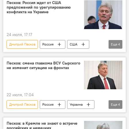
СВО
Песков: Россия ждет от США
предложений по урегулированию
конфликта на Украине
24 июля, 17:17
Дмитрий Песков
Россия
США
Еще
4
Украина
Урегулирование
предложения
Ожидания
Песков: смена главкома ВСУ Сырского
не изменит ситуацию на фронтах
22 июля, 17:04
Дмитрий Песков
Россия
Украина
Еще
4
Кремль
ВСУ
главком
перестановки
Песков: в Кремле не знают о встрече
российских и немецких