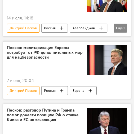
14 июля, 14:18
Дмитрий Песков
Россия
Азербайджан
Еще
1
Ильхам Алиев
Песков: милитаризация Европы
потребует от РФ дополнительных мер
для нацбезопасности
7 июля, 20:04
Дмитрий Песков
Россия
Европа
Песков: разговор Путина и Трампа
помог донести позицию РФ о ставке
Киева и ЕС на эскалацию