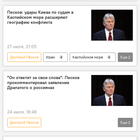
Владимир Путин
Никол Пашинян
Песков: удары Киева по судам в
Каспийском море расширяют
географию конфликта
27 июля, 21:05
Дмитрий Песков
Иран
Каспийское море
Еще
2
ВСУ
Россия
"Он ответит за свои слова": Песков
прокомментировал заявление
Драпатого о россиянах
24 июля, 18:48
Дмитрий Песков
Еще
2
Спецоперация России по защите Донбасса