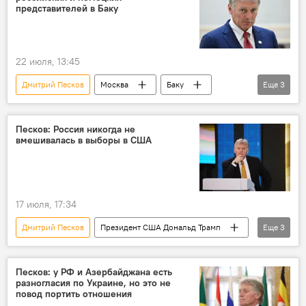
представителей в Баку
22 июля, 13:45
Дмитрий Песков
Москва
Баку
Еще
3
Россия
ФРГ
Встреча
Песков: Россия никогда не
вмешивалась в выборы в США
17 июля, 17:34
Дмитрий Песков
Президент США Дональд Трамп
Еще
3
Выборы
США
Россия
Песков: у РФ и Азербайджана есть
разногласия по Украине, но это не
повод портить отношения