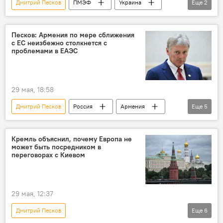
Дмитрий Песков
ПМЭФ
Украина
Еще
2
Переговоры
Послание
Песков: Армения по мере сближения
с ЕС неизбежно столкнется с
проблемами в ЕАЭС
29 мая, 18:58
Дмитрий Песков
Россия
Армения
Еще
5
Ереван
ЕС
Москва
Никол Пашинян
Владимир Путин
Кремль объяснил, почему Европа не
может быть посредником в
переговорах с Киевом
29 мая, 12:37
Дмитрий Песков
Еще
6