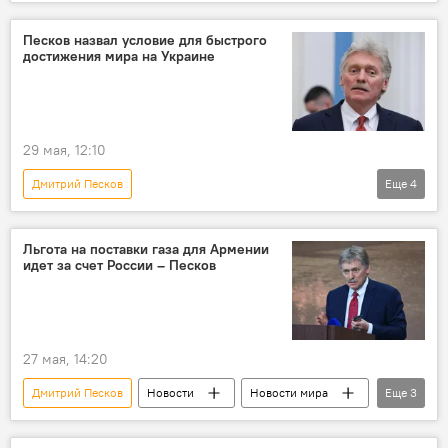
Спецоперация России по защите Донбасса
Новости мира
Новости
Украина
Песков назвал условие для быстрого
достижения мира на Украине
Россия
Европа
29 мая, 12:10
Дмитрий Песков
Еще
4
Спецоперация России по защите Донбасса
Новости мира
Украина
Россия
Льгота на поставки газа для Армении
идет за счет России – Песков
27 мая, 14:20
Дмитрий Песков
Новости
Новости мира
Еще
3
Армения
Россия
Газ