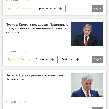
24 июня, 13:08
Дмитрий Песков
Сергей Лавров
Еще
3
Владимир Путин
ядерное оружие
Ядерная угроза
Песков: Кремль поздравит Пашиняна с
победой после окончательных итогов
выборов
9 июня, 15:56
Дмитрий Песков
Армения
Выборы
Еще
5
Никол Пашинян
Республика
Кремль
Россия
Владимир Путин
Песков: Путину доложили о письме
Зеленского
5 июня, 12:35