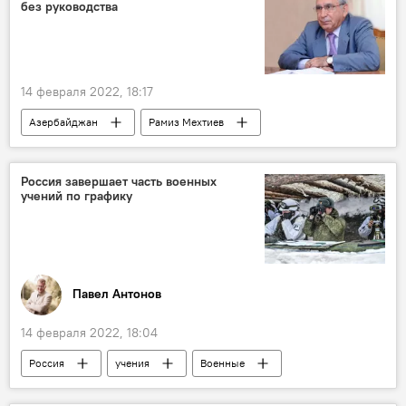
без руководства
14 февраля 2022, 18:17
Азербайджан
Рамиз Мехтиев
Отставка
НАНА
заседание
Политика
Россия завершает часть военных
учений по графику
Павел Антонов
14 февраля 2022, 18:04
Россия
учения
Военные
график
График