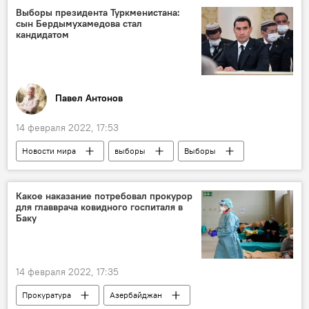
Выборы президента Туркменистана:
сын Бердымухамедова стал
кандидатом
Павел Антонов
14 февраля 2022, 17:53
Новости мира
выборы
Выборы
Выборы
выборы
Президент
президент
президент
Какое наказание потребовал прокурор
для главврача ковидного госпиталя в
Туркменистан
Баку
14 февраля 2022, 17:35
Прокуратура
Азербайджан