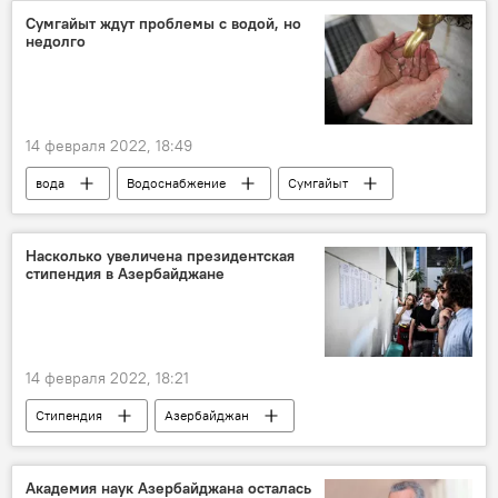
Происшествия в Азербайджане
Сумгайыт ждут проблемы с водой, но
недолго
Происшествия
14 февраля 2022, 18:49
вода
Водоснабжение
Сумгайыт
ОАО Azərsu
Предупреждение
ЖИЗНЬ
Насколько увеличена президентская
стипендия в Азербайджане
14 февраля 2022, 18:21
Стипендия
Азербайджан
студенты
Академия наук Азербайджана осталась