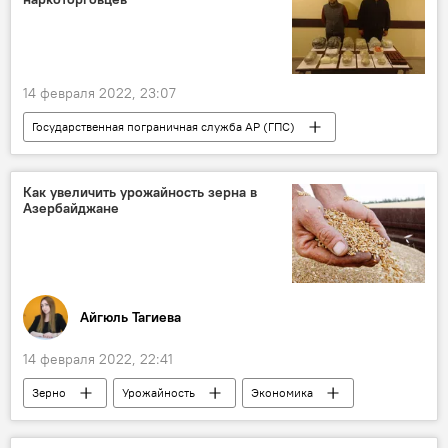
14 февраля 2022, 23:07
Государственная пограничная служба АР (ГПС)
наркотики
Наркоторговля
задержание
граница
Иран
Как увеличить урожайность зерна в
Азербайджане
Происшествия в Азербайджане
Происшествия
Айгюль Тагиева
14 февраля 2022, 22:41
Зерно
Урожайность
Экономика
ЖИЗНЬ
Сельское хозяйство