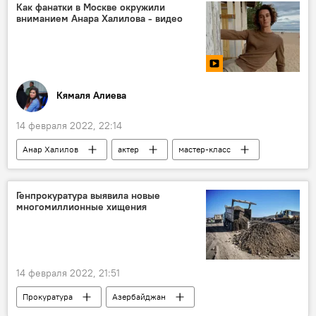
аграрный сектор
Азербайджан
Как фанатки в Москве окружили
вниманием Анара Халилова - видео
Кямаля Алиева
14 февраля 2022, 22:14
Анар Халилов
актер
мастер-класс
фанатки
поклонницы
Подарки
внимание
Культура
Москва
Генпрокуратура выявила новые
многомиллионные хищения
ЖИЗНЬ
14 февраля 2022, 21:51
Прокуратура
Азербайджан