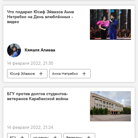
Генеральная прокуратура АР
Хачмазский район
Губинский район
Что подарил Юсиф Эйвазов Анне
Нетребко на День влюблённых -
Песок
Хищения
Происшествия
видео
Происшествия в Азербайджане
Экономика
Кямаля Алиева
14 февраля 2022, 21:35
Юсиф Эйвазов
Анна Нетребко
подарок
ЖИЗНЬ
песня
Культура
Жена
День влюбленных
БГУ против долгов студентов-
ветеранов Карабахской войны
День Святого Валентина
14 февраля 2022, 21:24
БГУ
студенты
Ветераны