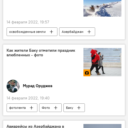
14 февраля 2022, 19:57
освобожденные земли
Азербайджан
Министерство обороны АР
Разминирование
видео
Как жители Баку отметили праздник
влюбленных - фото
Мурад Оруджев
14 февраля 2022, 19:40
фотолента
Фото
Баку
День влюбленных
День Святого Валентина
Романтика
любовь
ЖИЗНЬ
Авиарейсы из Азербайджана в