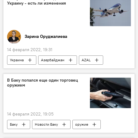
Украину - есть ли изменения
Подарки
цветы
Пара
Зарина Оруджалиева
14 февраля 2022, 19:31
Украина
Азербайджан
AZAL
BUTA AIRWAYS
Рейсы
Экономика
ЖИЗНЬ
В Баку попался еще один торговец
оружием
14 февраля 2022, 19:05
Баку
Новости Баку
оружие
задержание
пистолет