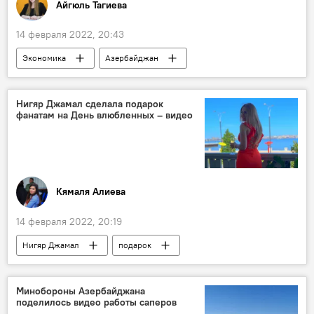
Айгюль Тагиева
14 февраля 2022, 20:43
Экономика
Азербайджан
Внешняя торговля
экспорт
импорт
импорт
Нигяр Джамал сделала подарок
фанатам на День влюбленных – видео
Кямаля Алиева
14 февраля 2022, 20:19
Нигяр Джамал
подарок
День влюбленных
День Святого Валентина
Культура
песня
ЖИЗНЬ
Минобороны Азербайджана
поделилось видео работы саперов