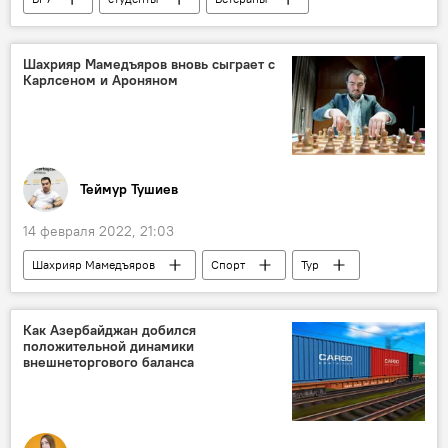
Карабах
война
долги
ЖИЗНЬ
Шахрияр Мамедъяров вновь сыграет с
Карлсеном и Ароняном
Теймур Тушиев
14 февраля 2022, 21:03
Шахрияр Мамедъяров
Спорт
Тур
чемпион
Шахматы
Гроссмейстер
Магнус Карлсен
Левон Аронян
Как Азербайджан добился
положительной динамики
Мир
внешнеторгового баланса