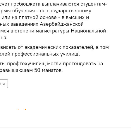
 счет госбюджета выплачиваются студентам-
ормы обучения - по государственному
а или на платной основе - в высших и
бных заведениях Азербайджанской
имся в степени магистратуры Национальной
на.
висеть от академических показателей, в том
телей профессиональных училищ.
нты профтехучилищ могли претендовать на
превышающем 50 манатов.
нты