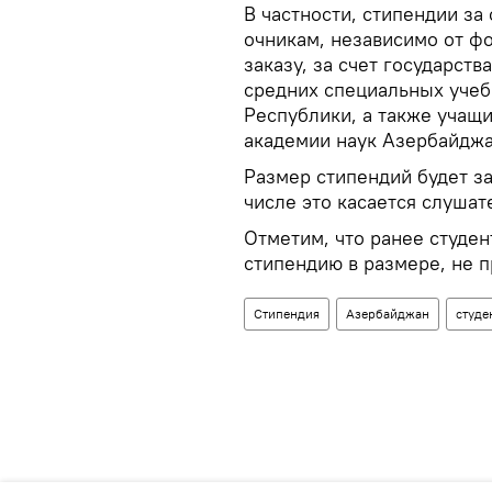
В частности, стипендии за
очникам, независимо от ф
заказу, за счет государств
средних специальных уче
Республики, а также учащ
академии наук Азербайджа
Размер стипендий будет за
числе это касается слуша
Отметим, что ранее студе
стипендию в размере, не 
Стипендия
Азербайджан
студе