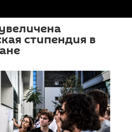
 увеличена
кая стипендия в
ане