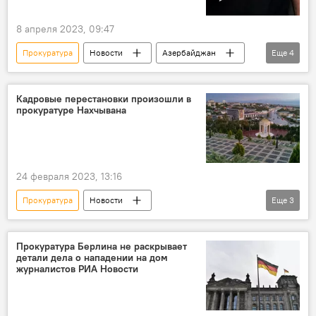
8 апреля 2023, 09:47
Прокуратура
Новости
Азербайджан
Еще
4
Баку
Ясамальский район
Убийство
Уголовное дело
Кадровые перестановки произошли в
прокуратуре Нахчывана
24 февраля 2023, 13:16
Прокуратура
Новости
Еще
3
Нахчыванская Автономная Республика
кадровые перестановки
Прокуратура Берлина не раскрывает
детали дела о нападении на дом
Генпрокуратура Азербайджана
журналистов РИА Новости