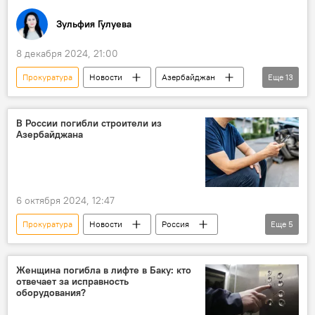
Политика
Зульфия Гулуева
8 декабря 2024, 21:00
Прокуратура
Новости
Азербайджан
Еще
13
Общество
Медицина
врач
Пластическая хирургия
Мошенничество
В России погибли строители из
Азербайджана
Суд
Баку
Ясамальский район
Уголовное дело
Милли Меджлис
мнение
Гибель
6 октября 2024, 12:47
Министерство здравоохранения АР
Прокуратура
Новости
Россия
Еще
5
Азербайджан
Происшествия
ДТП
строители
дикие животные
Женщина погибла в лифте в Баку: кто
отвечает за исправность
оборудования?