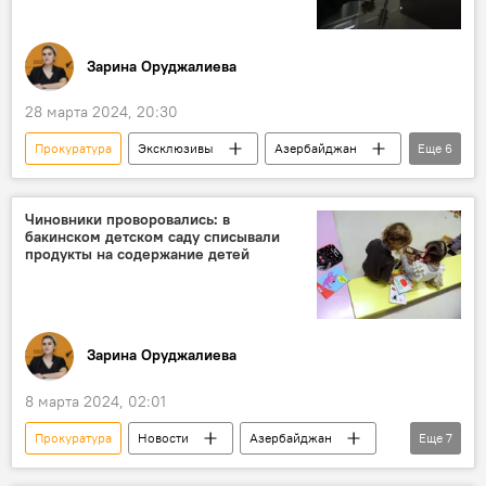
Зарина Оруджалиева
28 марта 2024, 20:30
Прокуратура
Эксклюзивы
Азербайджан
Еще
6
Общество
Гибель
Лифт
Исполнительная власть
Баку
Чиновники проворовались: в
бакинском детском саду списывали
Бинагадинский район
продукты на содержание детей
Зарина Оруджалиева
8 марта 2024, 02:01
Прокуратура
Новости
Азербайджан
Еще
7
Общество
Баку