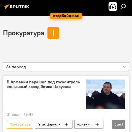
Азербайджан
Прокуратура
За период
В Армении перешел под госконтроль
коньячный завод Гагика Царукяна
31 июля, 18:47
Прокуратура
Гагик Царукян
Армения
Еще
1