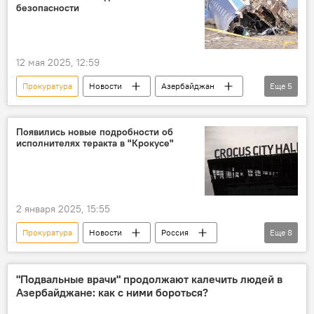
безопасности
12 мая 2025, 12:59
Прокуратура
Новости
Азербайджан
Еще
5
Россия
Казахстан
Следствие
Авиакатастрофа
AZAL
Появились новые подробности об
исполнителях теракта в "Крокусе"
2 января 2025, 15:55
Прокуратура
Новости
Россия
Еще
8
"Крокус Сити Холл"
Теракт
Подозреваемые
Турция
Стамбул
"Подвальные врачи" продолжают калечить людей в
Азербайджане: как с ними бороться?
Сообщники
тюремное заключение