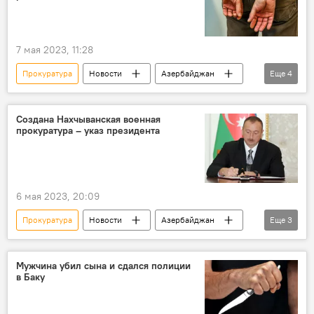
7 мая 2023, 11:28
Прокуратура
Новости
Азербайджан
Еще
4
Абшеронский район
Убийство
Подозреваемый
задержание
Создана Нахчыванская военная
прокуратура – указ президента
6 мая 2023, 20:09
Прокуратура
Новости
Азербайджан
Еще
3
Нахчыван
Ильхам Алиев
указ
Мужчина убил сына и сдался полиции
в Баку