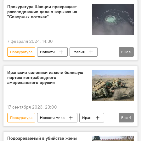
Ясамальский район
Детский сад
Прокуратура Швеции прекращает
расследование дела о взрывах на
Уголовное дело
"Северных потоках"
Злоупотребление полномочиями
Подделка
7 февраля 2024, 14:30
Прокуратура
Новости
Россия
Еще
5
Швеция
Теракт
Северный поток
Расследование
Взрыв
Иранские силовики изъяли большую
партию контрабандного
американского оружия
17 сентября 2023, 23:00
Прокуратура
Новости мира
Иран
Еще
4
США
Протесты
Оружие
Контрабанда
Подозреваемый в убийстве жены