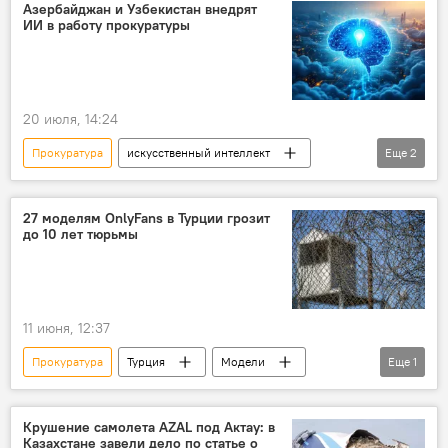
Азербайджан и Узбекистан внедрят
ИИ в работу прокуратуры
20 июля, 14:24
Прокуратура
искусственный интеллект
Еще
2
Сотрудничество
Узбекистан
27 моделям OnlyFans в Турции грозит
до 10 лет тюрьмы
11 июня, 12:37
Прокуратура
Турция
Модели
Еще
1
Налоги
Крушение самолета AZAL под Актау: в
Казахстане завели дело по статье о