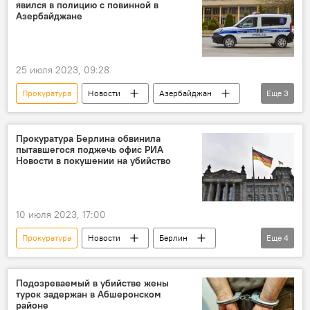
явился в полицию с повинной в
Азербайджане
25 июля 2023, 09:28
Прокуратура
Новости
Азербайджан
Еще
3
Губинский район
Убийство
Явка с повинной
Прокуратура Берлина обвинила
пытавшегося поджечь офис РИА
Новости в покушении на убийство
10 июля 2023, 17:00
Прокуратура
Новости
Берлин
Еще
4
Обвинение
РИА Новости
Офис
Поджог
Подозреваемый в убийстве жены
турок задержан в Абшеронском
районе