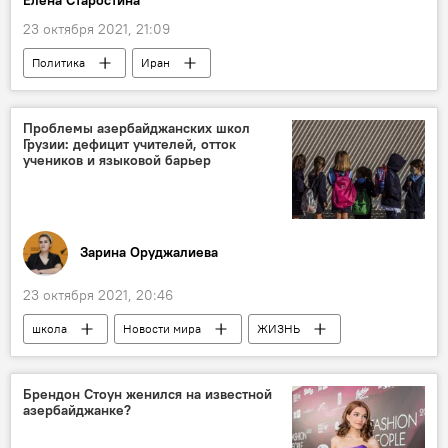
23 октября 2021, 21:09
Политика
Иран
Джейхун Байрамов
Азербайджан
Проблемы азербайджанских школ
Грузии: дефицит учителей, отток
учеников и языковой барьер
Зарина Оруджалиева
23 октября 2021, 20:46
школа
Новости мира
ЖИЗНЬ
Грузия
Азербайджанский язык
проблемы
Брендон Стоун женился на известной
азербайджанке?