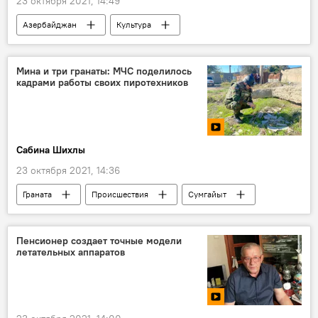
23 октября 2021, 14:49
Азербайджан
Культура
Народный артист
инсульт
Мина и три гранаты: МЧС поделилось
кадрами работы своих пиротехников
Сабина Шихлы
23 октября 2021, 14:36
Граната
Происшествия
Сумгайыт
Разминирование
Лянкяран
Министерство по чрезвычайным ситуациям АР
Пенсионер создает точные модели
летательных аппаратов
Саперы