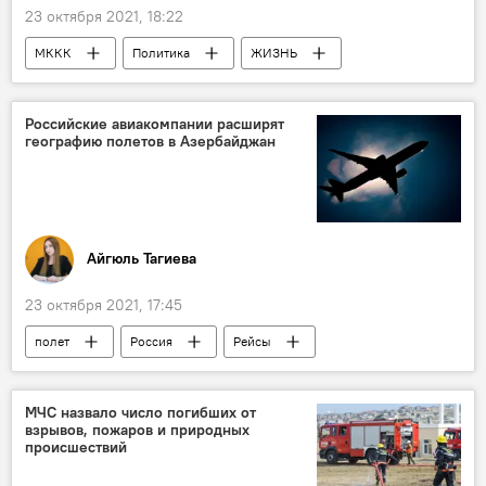
23 октября 2021, 18:22
МККК
Политика
ЖИЗНЬ
Карабах
Российские авиакомпании расширят
географию полетов в Азербайджан
Айгюль Тагиева
23 октября 2021, 17:45
полет
Россия
Рейсы
Разрешения
авиакомпании
Азербайджан
МЧС назвало число погибших от
взрывов, пожаров и природных
происшествий