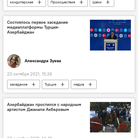
кондитерская
Происшествия
Шеки
Агентство продовольственной безопасности Азербайджана
Состоялось первое заседание
медиаплатформы Турция-
Азербайджан
Александра Зуева
23 октября 2021, 15:26
заседание
Турция
медиа
платформа
Политика
Азербайджан
Азербайджан простился с народным
артистом Джанали Акберовым