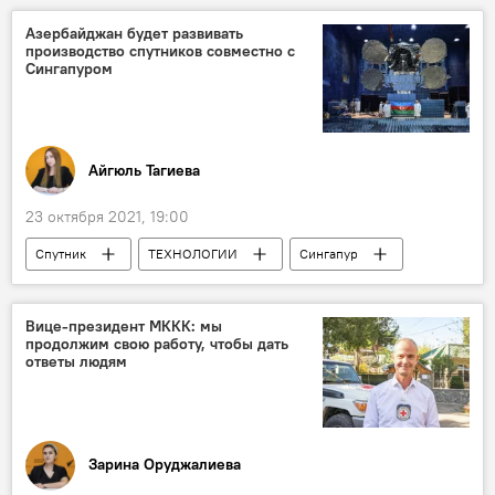
Азербайджан будет развивать
производство спутников совместно с
Сингапуром
Айгюль Тагиева
23 октября 2021, 19:00
Спутник
ТЕХНОЛОГИИ
Сингапур
производство
ОАО Azərkosmos
Азербайджан
Вице-президент МККК: мы
продолжим свою работу, чтобы дать
ответы людям
Зарина Оруджалиева