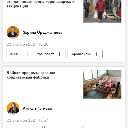
выплат, новая волна коронавируса и
вакцинация
Зарина Оруджалиева
23 октября 2021, 16:26
ЖИЗНЬ
транспорт
Коронавирус
пенсии
Вакцинация
Соцпособия
связь
Азербайджан
В Шеки прикрыта грязная
кондитерская фабрика
Айгюль Тагиева
23 октября 2021, 15:57