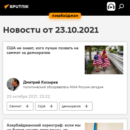
Азербайджан
Новости от 23.10.2021
США не знают, кого лучше позвать на
саммит за демократию
Дмитрий Косырев
политический обозреватель МИА Россия сегодня
23 октября 2021, 23:22
Саммит
США
демократия
Колумнисты
Азербайджанский хореограф: если мы
не будем ценить свои танцы, их