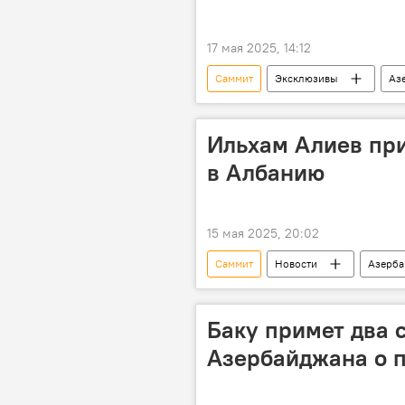
17 мая 2025, 14:12
Саммит
Эксклюзивы
Аз
Напряженность в отношениях
Ильхам Алиев пр
в Албанию
15 мая 2025, 20:02
Саммит
Новости
Азерб
Рабочий визит
Европа
Баку примет два 
Азербайджана о п