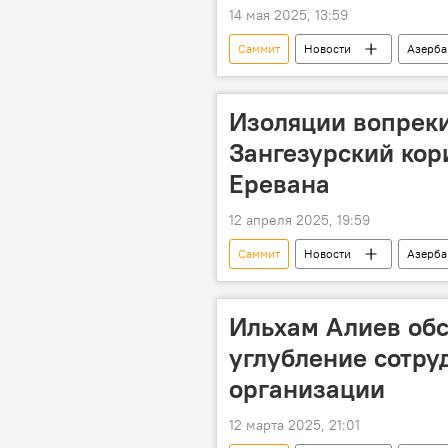
14 мая 2025, 13:59
Саммит
Новости
Азерб
Совет безопасности ООН
С
Глобальный Юг
Изоляции вопреки
Зангезурский кор
Еревана
12 апреля 2025, 19:59
Саммит
Новости
Азерб
Организация тюркских государств
Ильхам Алиев обс
углубление сотру
организации
12 марта 2025, 21:01