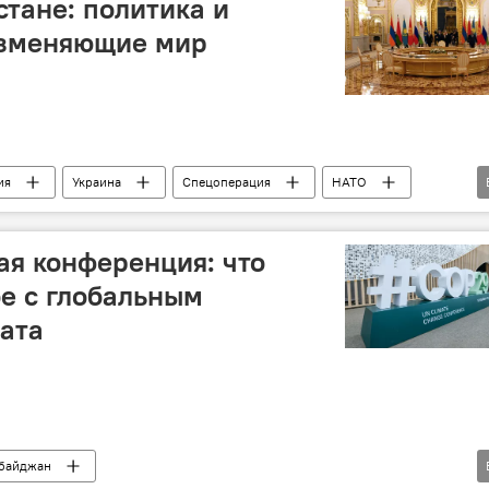
тане: политика и
изменяющие мир
ия
Украина
Спецоперация
НАТО
ф Байден
Астана
ОДКБ
Ракетный удар
я конференция: что
е с глобальным
ата
байджан