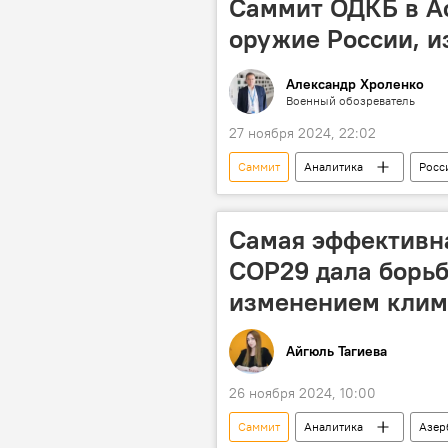
Саммит ОДКБ в Ас
оружие России, 
Александр Хроленко
Военный обозреватель
27 ноября 2024, 22:02
Саммит
Аналитика
Росс
Запад
США
Джозе
Оружие
Вооружение
Самая эффективна
COP29 дала борьб
изменением клим
Айгюль Тагиева
26 ноября 2024, 10:00
Саммит
Аналитика
Азер