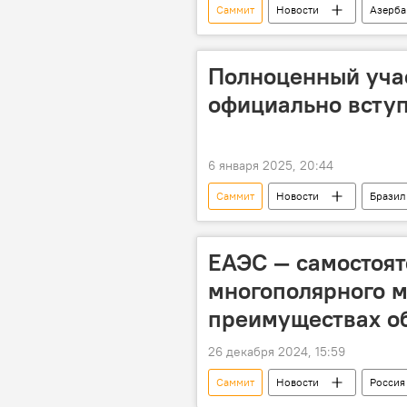
Саммит
Новости
Азерб
Организация экономического сотруд
Сотрудничество
саммит ли
Полноценный уча
официально вступ
6 января 2025, 20:44
Саммит
Новости
Бразил
Членство
ЕАЭС — самостоя
многополярного м
преимуществах о
26 декабря 2024, 15:59
Саммит
Новости
Россия