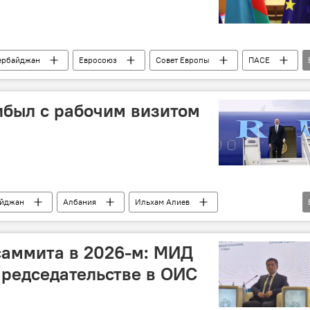
ербайджан
Евросоюз
Совет Европы
ПАСЕ
Южный Кавказ
Партнерство
Ильхам Алиев
ибыл с рабочим визитом
айджан
Албания
Ильхам Алиев
Евросоюз
саммита в 2026-м: МИД
редседательстве в ОИС