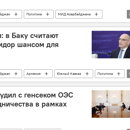
айджан
Политика
МИД Азербайджана
ВМДА
Организация исламского сотрудничества
: в Баку считают
идор шансом для
айджан
Армения
Южный Кавказ
Политика
Эльчин Амирбеков
Зангезурский коридор
удил с генсеком ОЭС
дничества в рамках