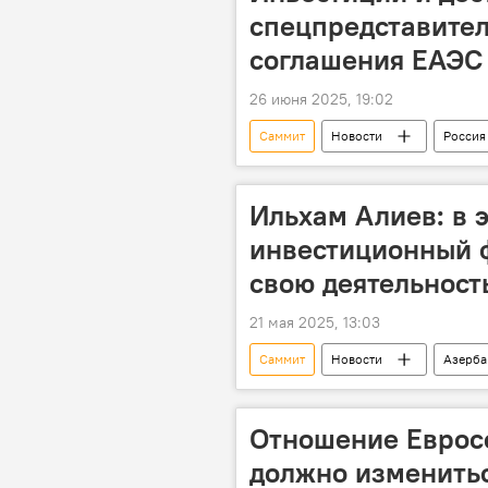
спецпредставител
соглашения ЕАЭС
26 июня 2025, 19:02
Саммит
Новости
Россия
Торговля
Соглашение
Ильхам Алиев: в 
инвестиционный 
свою деятельност
21 мая 2025, 13:03
Саммит
Новости
Азерб
Организация тюркских государств
Отношение Еврос
должно изменитьс