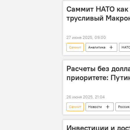
Саммит НАТО как 
трусливый Макрон
27 июня 2025, 09:00
Саммит
Аналитика
НАТ
Дональд Трамп
Президент
Расчеты без долл
приоритете: Пути
26 июня 2025, 21:04
Саммит
Новости
Россия
Инвестиции
Товарооборот
БРИКС
Банк
Инвестиции и дос