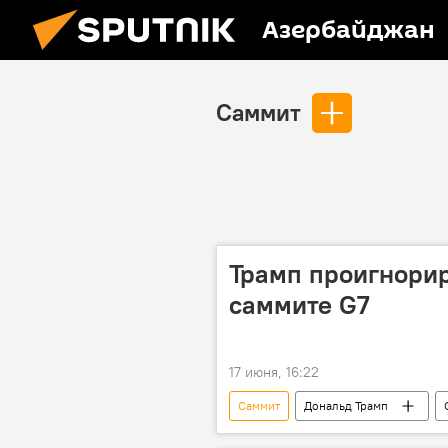
Азербайджан
Саммит
Трамп проигнорир
саммите G7
17 июня, 16:22
Саммит
Дональд Трамп
Франция
Эммануэль Макро