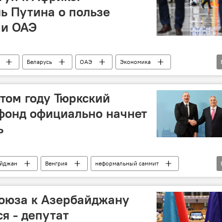
ь Путина о пользе
 и ОАЭ
Беларусь
ОАЭ
Экономика
Африка
ЕАЭС
этом году Тюркский
фонд официально начнет
ь
айджан
Венгрия
неформальный саммит
Ильхам Алиев
Виктор Орбан
оюза к Азербайджану
я - депутат