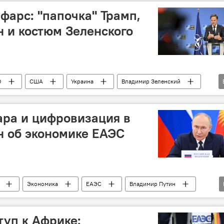
фарс: "папочка" Трамп,
 и костюм Зеленского
О
США
Украина
Владимир Зеленский
Политика
ФРГ
ара и цифровизация в
н об экономике ЕАЭС
Экономика
ЕАЭС
Владимир Путин
взаиморасчеты
нацвалюты
Торговля
туп к Африке: