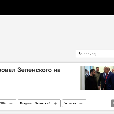
За период
овал Зеленского на
США
Владимир Зеленский
Украина
н
G7