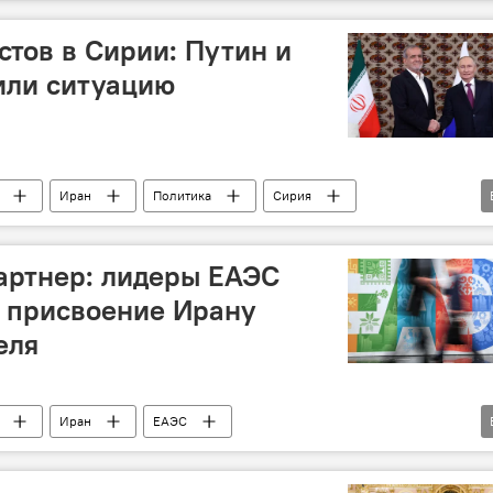
Инвестиции
многополярный мир
стов в Сирии: Путин и
или ситуацию
Иран
Политика
Сирия
р Масуд Пезешкиян
Террористы
БРИКС
ор
артнер: лидеры ЕАЭС
е присвоение Ирану
еля
Иран
ЕАЭС
ия России Дмитрий Вольвач
наблюдатель