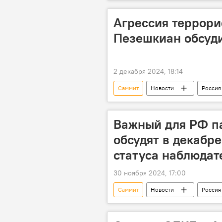
Владимир Путин
Торговля
Агрессия террори
Пезешкиан обсуд
2 декабря 2024, 18:14
Саммит
Новости
Россия
Владимир Путин
реформато
Казань
Телефонный разгов
Важный для РФ п
обсудят в декабр
статуса наблюдат
30 ноября 2024, 17:00
Саммит
Новости
Россия
замминистра экономического развит