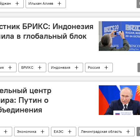
айджан
Ильхам Алиев
ничества (ОЭС)
Генсек
Встреча
деров СОР29
стник БРИКС: Индонезия
ила в глобальный блок
ия
БРИКС
Индонезия
Россия
тельный центр
ира: Путин о
бъединения
Экономика
ЕАЭС
Ленинградская область