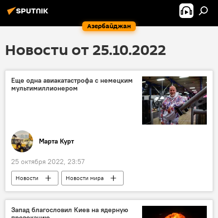
Азербайджан
Новости от 25.10.2022
Еще одна авиакатастрофа с немецким
мультимиллионером
Марта Курт
25 октября 2022, 23:57
Новости
Новости мира
Интересное
Германия
авиакатастрофа
Запад благословил Киев на ядерную
провокацию