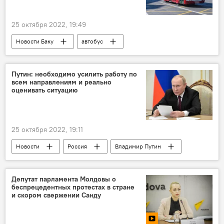
25 октября 2022, 19:49
Новости Баку
автобус
ООО BakuBus
маршрут
Путин: необходимо усилить работу по
всем направлениям и реально
оценивать ситуацию
25 октября 2022, 19:11
Новости
Россия
Владимир Путин
координационный совет при кабмине РФ
Совещание
Спецоперация
Депутат парламента Молдовы о
беспрецедентных протестах в стране
и скором свержении Санду