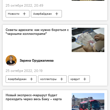
25 октября 2022, 20:49
Новости
Азербайджан
Минобороны АР
Закир Гасанов
Турция
Хулуси Акар
Советы адвоката: как нужно бороться с
"черными коллекторами"
Зарина Оруджалиева
25 октября 2022, 20:19
Азербайджан
коллекторы
кредит
Россия
Акрам Гасанов
Новый экспресс-маршрут будет
проходить через весь Баку – карта