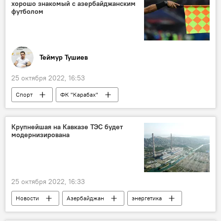
хорошо знакомый с азербайджанским
футболом
Теймур Тушиев
25 октября 2022, 16:53
Спорт
ФК "Карабах"
Лига Европы УЕФА
матч
арбитр
Гурбан Гурбанов
ФК "Габала"
Крупнейшая на Кавказе ТЭС будет
модернизирована
Дания
25 октября 2022, 16:33
Новости
Азербайджан
энергетика
ТЭС "Азербайджан"
Модернизация