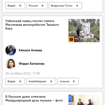
Видео
Россия
Владимир Путин
координационный совет при кабмине РФ
Спецоперация
Правительство РФ
Узбекский певец почтил память
Магомаева велопробегом Ташкент-
Трансляция
Баку
Кямаля Алиева
Фидан Билалова
25 октября 2022, 17:59
Видео
Азербайджан
музыка
Муслим Магомаев
В Русском доме отметили
Международный день музыки – фото