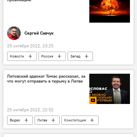
Сергей Савчук
25 октября 2022, 23:25
Новости
Россия
Запад
НАТО
ядерное оружие
"грязная бомба"
Колумнисты
Литовский адвокат Томас рассказал, за
что могут отправить в тюрьму в Литве
25 октября 2022, 22:52
Видео
Литва
Конституция
адвокат
демократия