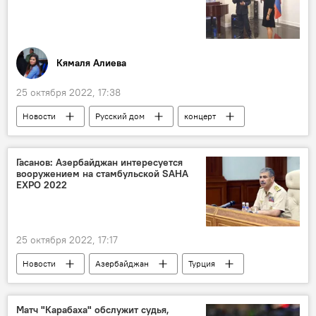
Кямаля Алиева
25 октября 2022, 17:38
Новости
Русский дом
концерт
Евгения Мамедова
Азербайджан
Ирек Зиннуров
Гасанов: Азербайджан интересуется
вооружением на стамбульской SAHA
EXPO 2022
25 октября 2022, 17:17
Новости
Азербайджан
Турция
Министерство обороны АР
Закир Гасанов
Матч "Карабаха" обслужит судья,