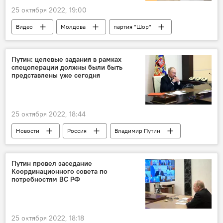
25 октября 2022, 19:00
Видео
Молдова
партия "Шор"
Майя Санду
Запад
Кремль
Марина Таубер
Путин: целевые задания в рамках
спецоперации должны были быть
представлены уже сегодня
25 октября 2022, 18:44
Новости
Россия
Владимир Путин
Совещание
Спецоперация
координационный совет при кабмине РФ
Путин провел заседание
Координационного совета по
потребностям ВС РФ
25 октября 2022, 18:18