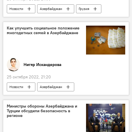
Новости
Азербайджан
Грузия
Армения
Южный Кавказ
Ильхам Алиев
Ираклий Гарибашвили
Как улучшить социальное положение
многодетных семей в Азербайджане
Колумнисты
Нигяр Искандерова
25 октября 2022, 21:20
Новости
Азербайджан
Новорожденные
Пособие
Тахир Керимли
соцпомощь
Министры обороны Азербайджана и
Турции обсудили безопасность в
Общество
регионе