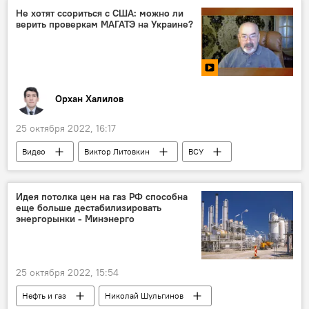
Ильхам Алиев
Не хотят ссориться с США: можно ли
верить проверкам МАГАТЭ на Украине?
Орхан Халилов
25 октября 2022, 16:17
Видео
Виктор Литовкин
ВСУ
"грязная бомба"
США
Брюссель
МАГАТЭ
Идея потолка цен на газ РФ способна
еще больше дестабилизировать
энергорынки - Минэнерго
25 октября 2022, 15:54
Нефть и газ
Николай Шульгинов