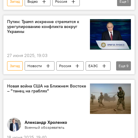
Запад
Видео
Россия
Еще
1
колониализм
Путин: Трамп искренне стремится к
урегулированию конфликта вокруг
Украины
27 июня 2025, 19:03
Запад
Новости
Россия
ЕАЭС
Еще
9
саммит
Владимир Путин
Дональд Трамп
СВО
Экономика
Новая война США на Ближнем Востоке
– "танец на граблях"
Экономический рост
Показатели ВВП
Инфляция
Санкции
Александр Хроленко
Военный обозреватель
18 июня 2025, 19:40