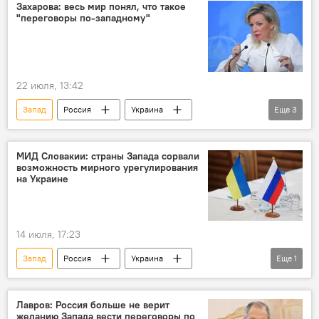
Захарова: весь мир понял, что такое
"переговоры по-западному"
22 июля, 13:42
Запад
Россия
Украина
Еще
3
Мария Захарова
США
Переговоры
МИД Словакии: страны Запада сорвали
возможность мирного урегулирования
на Украине
14 июля, 17:23
Запад
Россия
Украина
Еще
1
Переговоры
Лавров: Россия больше не верит
желанию Запада вести переговоры по