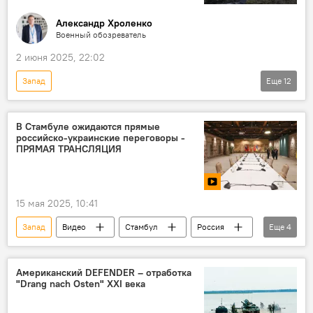
Александр Хроленко
Военный обозреватель
2 июня 2025, 22:02
Запад
Еще
12
Спецоперация России по защите Донбасса
Россия
Украина
Спецоперация
В Стамбуле ожидаются прямые
российско-украинские переговоры -
СВО
ВСУ
Дрон
Теракт
ПРЯМАЯ ТРАНСЛЯЦИЯ
боевая авиация
СБУ Украины
Владимир Зеленский
Дональд Трамп
15 мая 2025, 10:41
НАТО
Запад
Видео
Стамбул
Россия
Еще
4
Украина
Переговоры
замглавы МИД РФ Михаил Галузин
Американский DEFENDER – отработка
"Drang nach Osten" XXI века
Владимир Мединский