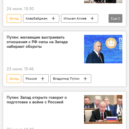
24 июня, 13:30
Запад
Азербайджан
Ильхам Алиев
Еще
2
Ислам
Организация исламского сотрудничества
Путин: желающие выстраивать
отношения с РФ силы на Западе
набирают обороты
23 июня, 15:46
Запад
Россия
Владимир Путин
Путин: Запад открыто говорит о
подготовке к войне с Россией