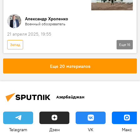
Александр Хроленко
Военный обозреватель
21 апреля 2025, 19:55
Запад
Еще
16
Спецоперация России по защите Донбасса
США
НАТО
учения DEFENDER-25
Еще 20 материалов
Пентагон
Европа
страны Балтии
Войска
Переброска
Россия
оборонно-промышленный комплекс
Азербайджан
Оружие
Производство
ЕС
ВСУ
Поставки
Политика
Telegram
Дзен
VK
Макс