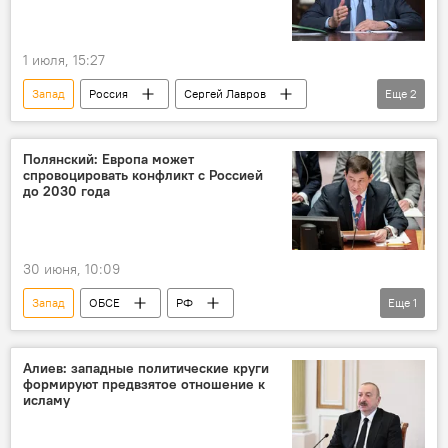
1 июля, 15:27
Запад
Россия
Сергей Лавров
Еще
2
Международный комитет Красного Креста (МККК)
киевский режим
Полянский: Европа может
спровоцировать конфликт с Россией
до 2030 года
30 июня, 10:09
Запад
ОБСЕ
РФ
Еще
1
Дмитрий Полянский
Алиев: западные политические круги
формируют предвзятое отношение к
исламу