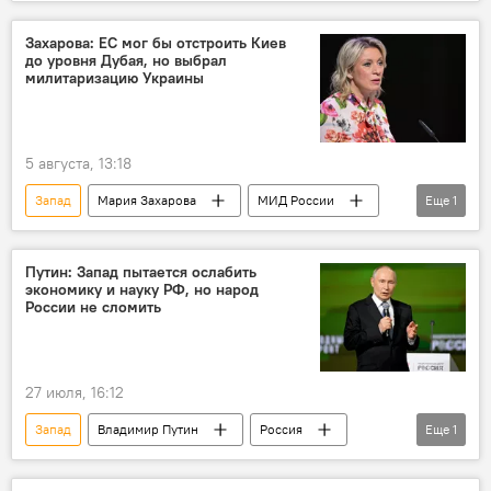
Захарова: ЕС мог бы отстроить Киев
до уровня Дубая, но выбрал
милитаризацию Украины
5 августа, 13:18
Запад
Мария Захарова
МИД России
Еще
1
ВСУ
Путин: Запад пытается ослабить
экономику и науку РФ, но народ
России не сломить
27 июля, 16:12
Запад
Владимир Путин
Россия
Еще
1
Противостояние