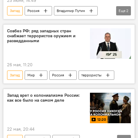
23 июня, 14:49
Запад
Россия
Владимир Путин
Еще
2
Война
Подготовка
Совбез РФ: ряд западных стран
снабжает террористов оружием и
разведданными
26 мая, 11:20
Запад
Мир
Россия
террористы
Запад врет о колониализме России:
как все было на самом деле
12:20
22 мая, 20:44