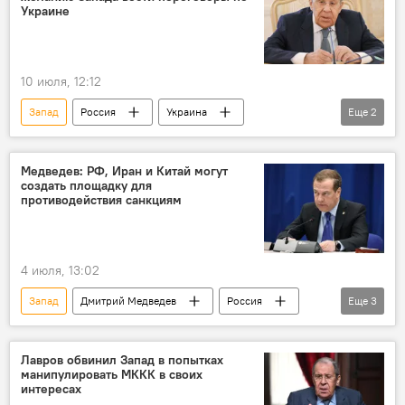
Украине
10 июля, 12:12
Запад
Россия
Украина
Еще
2
Переговоры
Спецоперация России по защите Донбасса
Медведев: РФ, Иран и Китай могут
создать площадку для
противодействия санкциям
4 июля, 13:02
Запад
Дмитрий Медведев
Россия
Еще
3
Китай
Иран
Санкции
Лавров обвинил Запад в попытках
манипулировать МККК в своих
интересах