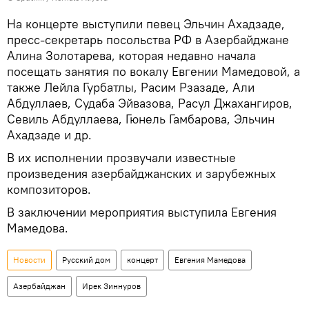
На концерте выступили певец Эльчин Ахадзаде,
пресс-секретарь посольства РФ в Азербайджане
Алина Золотарева, которая недавно начала
посещать занятия по вокалу Евгении Мамедовой, а
также Лейла Гурбатлы, Расим Рзазаде, Али
Абдуллаев, Судаба Эйвазова, Расул Джахангиров,
Севиль Абдуллаева, Гюнель Гамбарова, Эльчин
Ахадзаде и др.
В их исполнении прозвучали известные
произведения азербайджанских и зарубежных
композиторов.
В заключении мероприятия выступила Евгения
Мамедова.
Новости
Русский дом
концерт
Евгения Мамедова
Азербайджан
Ирек Зиннуров