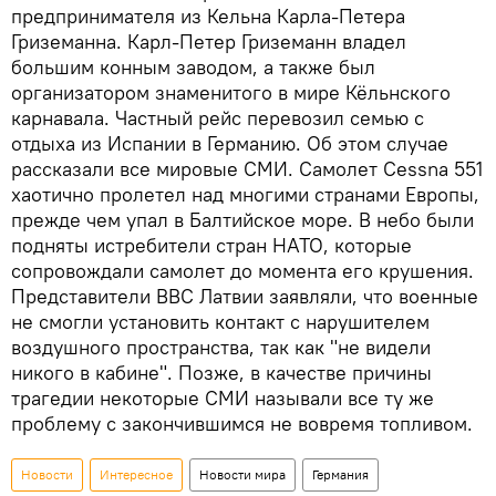
предпринимателя из Кельна Карла-Петера
Гриземанна. Карл-Петер Гриземанн владел
большим конным заводом, а также был
организатором знаменитого в мире Кёльнского
карнавала. Частный рейс перевозил семью с
отдыха из Испании в Германию. Об этом случае
рассказали все мировые СМИ. Самолет Cessna 551
хаотично пролетел над многими странами Европы,
прежде чем упал в Балтийское море. В небо были
подняты истребители стран НАТО, которые
сопровождали самолет до момента его крушения.
Представители ВВС Латвии заявляли, что военные
не смогли установить контакт с нарушителем
воздушного пространства, так как "не видели
никого в кабине". Позже, в качестве причины
трагедии некоторые СМИ называли все ту же
проблему с закончившимся не вовремя топливом.
Новости
Интересное
Новости мира
Германия