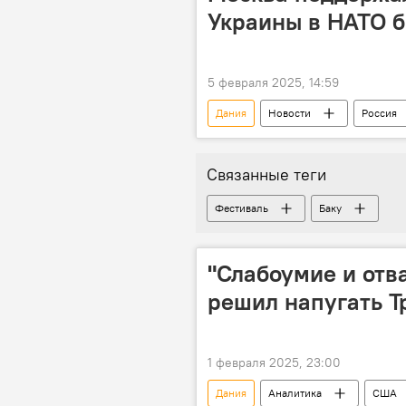
Украины в НАТО 
5 февраля 2025, 14:59
Дания
Новости
Россия
Дональд Трамп
Китай
Сергей Лавров
МИД России
Связанные теги
Фестиваль
Баку
"Слабоумие и отв
решил напугать Т
1 февраля 2025, 23:00
Дания
Аналитика
США