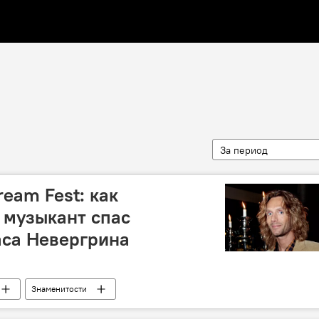
За период
eam Fest: как
 музыкант спас
аса Невергрина
Знаменитости