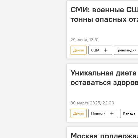
СМИ: военные СШ
тонны опасных от
29 июня, 13:51
Дания
США
Гренландия
Уникальная диета 
оставаться здоро
30 марта 2025, 22:00
Дания
Новости
Канада
Диета
долголетие
трансжиры
Медицина
Москва поддержал