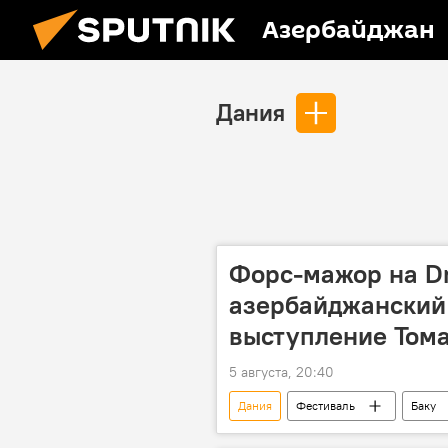
Азербайджан
Дания
Форс-мажор на Dr
азербайджанский
выступление Том
5 августа, 20:40
Дания
Фестиваль
Баку