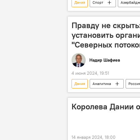
Дания
Спорт
Азербайд
Республиканский стадион им. Тофика
Правду не скрыть
установить орган
"Северных потоко
Надир Шафиев
4 июня 2024, 19:51
Дания
Аналитика
Росси
Расследование
Запад
"Газпром"
ООН
Ко
Королева Дании о
Политика
14 января 2024, 18:00