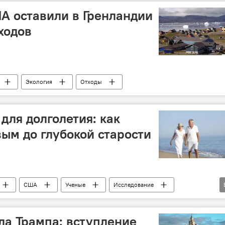
А оставили в Гренландии
ходов
Экология
Отходы
для долголетия: как
вым до глубокой старости
США
Ученые
Исследование
рацион
Здоровье
овощи
фрукты
Общество
а Трампа: вступление