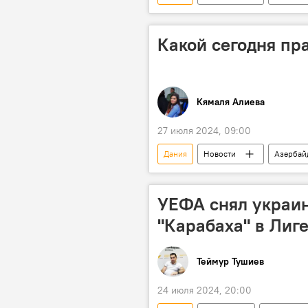
Музыка
Рэп
Караб
Какой сегодня праздник
Кт
Какой сегодня пр
Кямаля Алиева
27 июля 2024, 09:00
Дания
Новости
Азербай
Ирландия
США
Сп
Какой сегодня праздник
Ка
УЕФА снял украин
Общенациональный лидер Азербайдж
"Карабаха" в Лиг
отец Муслима Магомаева Магомет Ма
Теймур Тушиев
24 июля 2024, 20:00