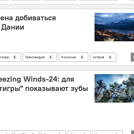
ена добиваться
 Дании
 мира
Гренландия
Колония
остров
Устремления
ezing Winds-24: для
 тигры" показывают зубы