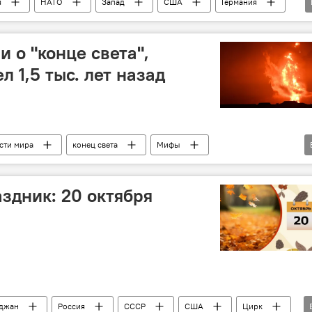
я
НАТО
Запад
США
Германия
Швеция
ВМФ
ВС РФ
Полигон
 о "конце света",
 1,5 тыс. лет назад
сти мира
конец света
Мифы
Катастрофа
Климат
Изменения климата
здник: 20 октября
джан
Россия
СССР
США
Цирк