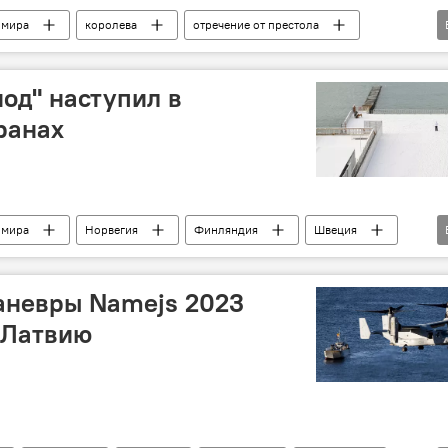
 мира
королева
отречение от престола
од" наступил в
ранах
 мира
Норвегия
Финляндия
Швеция
орд
аневры Namejs 2023
 Латвию