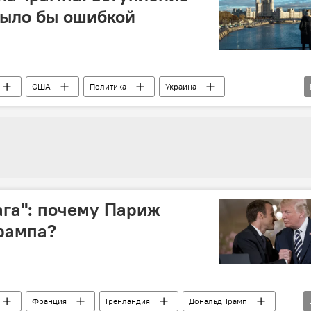
было бы ошибкой
США
Политика
Украина
Мексика
Гренландия
Пошлины
ага": почему Париж
рампа?
Франция
Гренландия
Дональд Трамп