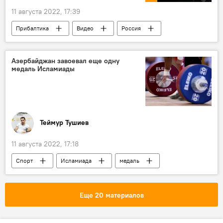
11 августа 2022, 17:39
Прибалтика
Видео
Россия
ЕС
санкции
Визовый режим
Шенген
Азербайджан завоевал еще одну
медаль Исламиады
Теймур Тушиев
11 августа 2022, 17:18
Спорт
Исламиада
медаль
Штанга
Азербайджан
Еще 20 материалов