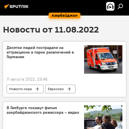
Азербайджан
Новости от 11.08.2022
Десятки людей пострадали на
аттракционе в парке развлечений в
Германии
11 августа 2022, 23:46
Новости мира
Евросоюз
Аттракционы
Германия
Столкновение
Раненые
В Гамбурге покажут фильм
азербайджанского режиссера – видео