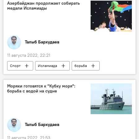
Оптовая торговля
Азербайджан продолжает собирать
медали Исламиады
Химическая промышленность
Алкоголь
Талыб Бархудаев
11 августа 2022, 22:21
Спорт
Исламиада
борьба
Гимнастика
Таэквондо
Медали
золото
Моряки готовятся к "Кубку моря":
борьба с водой на судне
Талыб Бархудаев
11 августа 2022, 21:53