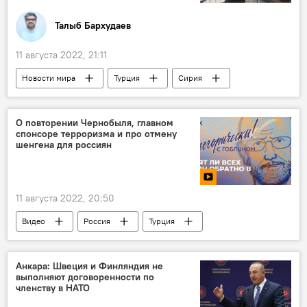
Талыб Бархудаев
11 августа 2022, 21:11
Новости мира
Турция
Сирия
Реджеп Тайип Эрдоган
Башар Асад
переговоры
О повторении Чернобыля, главном
спонсоре терроризма и про отмену
шенгена для россиян
11 августа 2022, 20:50
Видео
Россия
Турция
Дружба
Европа
терроризм
Анкара: Швеция и Финляндия не
выполняют договоренности по
членству в НАТО