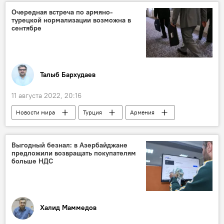
санкции
Азербайджан
Очередная встреча по армяно-
турецкой нормализации возможна в
сентябре
Талыб Бархудаев
11 августа 2022, 20:16
Новости мира
Турция
Армения
представители
встреча
Нормализация отношений
Карс
Выгодный безнал: в Азербайджане
предложили возвращать покупателям
больше НДС
Халид Маммедов