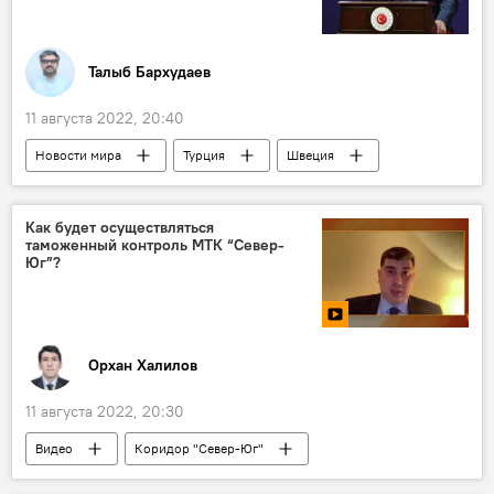
Талыб Бархудаев
11 августа 2022, 20:40
Новости мира
Турция
Швеция
НАТО
Финляндия
Вступление
договоренности
Как будет осуществляться
таможенный контроль МТК “Север-
Юг”?
Орхан Халилов
11 августа 2022, 20:30
Видео
Коридор "Север-Юг"
Россия
Иран
МТК