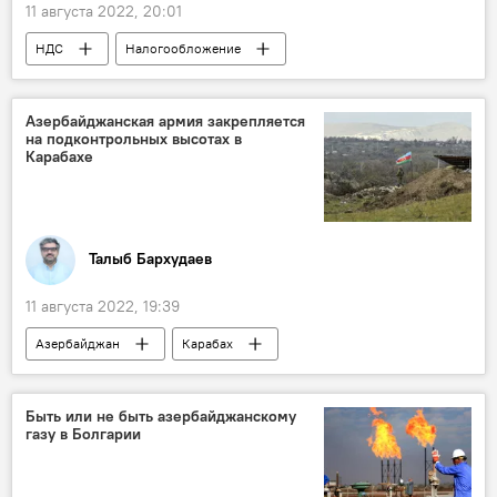
11 августа 2022, 20:01
НДС
Налогообложение
Потребители
Азербайджан
Азербайджанская армия закрепляется
на подконтрольных высотах в
Карабахе
Талыб Бархудаев
11 августа 2022, 19:39
Азербайджан
Карабах
азербайджанская армия
позиции
высоты
миротворцы
Быть или не быть азербайджанскому
газу в Болгарии