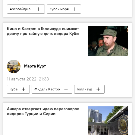
Азербайджан
Кубок моря
ВС Азербайджана
АрМИ
моряки
Кино и Кастро: в Голливуде снимают
драму про тайную дочь лидера Кубы
Марта Курт
11 августа 2022, 21:33
Куба
Фидель Кастро
Голливуд
Кино
семья
Анкара отвергает идею переговоров
лидеров Турции и Сирии