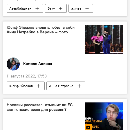
Азербайджан
Баку
жилье
новостройка
цены
Повышение
Ветхое жилье
Юсиф Эйвазов вновь влюбил в себя
Анну Нетребко в Вероне – фото
Кямаля Алиева
11 августа 2022, 17:58
Юсиф Эйвазов
Анна Нетребко
Опера
Джакомо Пуччини
Носович рассказал, отменит ли ЕС
шенгенские визы для россиян?