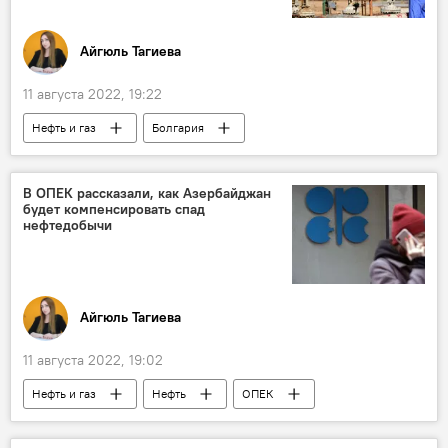
Айгюль Тагиева
11 августа 2022, 19:22
Нефть и газ
Болгария
Поставки газа
Трубопровод
Россия
Азербайджан
В ОПЕК рассказали, как Азербайджан
будет компенсировать спад
нефтедобычи
Айгюль Тагиева
11 августа 2022, 19:02
Нефть и газ
Нефть
ОПЕК
прогноз
Добыча нефти
Снижение