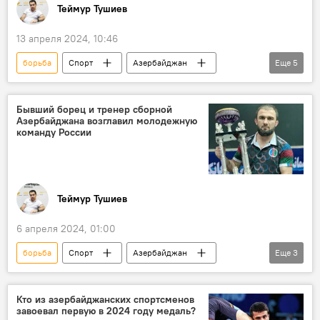
Теймур Тушиев
13 апреля 2024, 10:46
борьба
Спорт
Азербайджан
Еще
5
МИД Азербайджана
Вольная борьба
сборная Азербайджана
Олимпиада
Бывший борец и тренер сборной
Азербайджана возглавил молодежную
Баку
команду России
Теймур Тушиев
6 апреля 2024, 01:00
борьба
Спорт
Азербайджан
Еще
3
Чемпионат Азербайджана по борьбе
главный тренер
Россия
Кто из азербайджанских спортсменов
завоевал первую в 2024 году медаль?