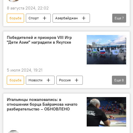
8 августа 2024, 22:02
борьба
Спорт
Азербайджан
Еще
7
Франция
Париж
Олимпиада-2024
Медаль
Победа
Бокс
Победителей и призеров VIII Игр
"Дети Азии" наградили в Якутске
Дзюдо
5 июля 2024, 19:21
борьба
Новости
Россия
Еще
8
VIII Игры "Дети Азии"
Якутия
Медали
Награждение
Спорт
Итальянцы пожаловались: в
отношении борца Байрамова начато
Азербайджан
Казахстан
разбирательство – ОБНОВЛЕНО
Кыргызстан