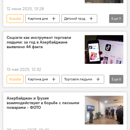
12 июня 2025, 13:28
борьба
Картина дня
Детский труд
Еще
11
Азербайджан
ООН
ЮНИСЕФ
контроль
Соцсети как инструмент торговли
людьми: за год в Азербайджане
Государственный комитет по проблемам семьи, женщин и детей
выявлено 44 факта
Африка
Азия
Америка
доклад
опасный
условия
13 мая 2025, 12:32
борьба
Картина дня
Торговля людьми
Еще
8
Милли Меджлис
Азербайджан
Факты
Уголовное дело
Азербайджан и Грузия
взаимодействуют в борьбе с лесными
социальные сети
TikTok
WhatsApp
пожарами - ФОТО
Instagram
30 апреля 2025, 10:42