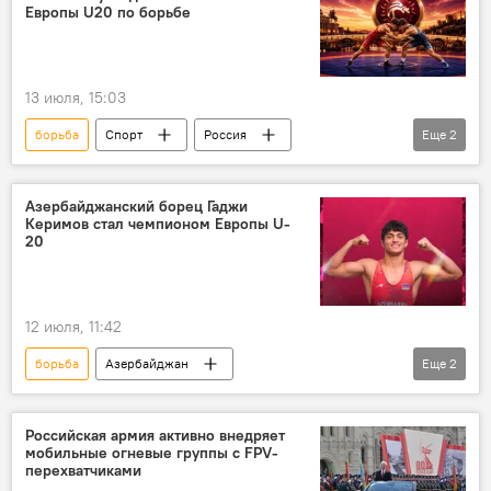
Европы U20 по борьбе
13 июля, 15:03
борьба
Спорт
Россия
Еще
2
Азербайджан
Рекорд
Азербайджанский борец Гаджи
Керимов стал чемпионом Европы U-
20
12 июля, 11:42
борьба
Азербайджан
Еще
2
Чемпионат Европы
Греко-римская борьба
Спорт
Российская армия активно внедряет
мобильные огневые группы с FPV-
перехватчиками