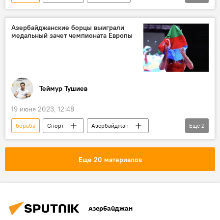
Ян Непомнящий
Шахматы
чемпион мира
Титул
Азербайджанские борцы выиграли
медальный зачет чемпионата Европы
Кубок мира по шахматам
Азербайджан
Теймур Тушиев
19 июня 2023, 12:48
борьба
Спорт
Азербайджан
Еще
2
Юниоры
Чемпионат Европы
Еще 20 материалов
Азербайджан