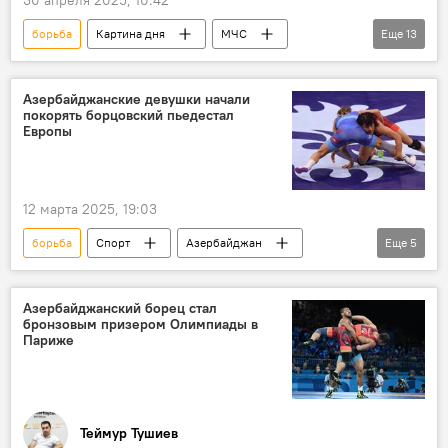
борьба
Картина дня
МЧС
Еще
13
Лесной пожар
Грузия
Азербайджан
Пилотный проект
Азербайджанские девушки начали
покорять борцовский пьедестал
МВД
взаимодействие
Экология
Европы
полиция
Местные
Органы
управление
Село
Муниципалитет
12 марта 2025, 19:03
борьба
Спорт
Азербайджан
Еще
5
Вольная борьба
Чемпионат Европы
Золотая Медаль
Чемпион
Азербайджанский борец стал
бронзовым призером Олимпиады в
женская сборная
Париже
Теймур Тушиев