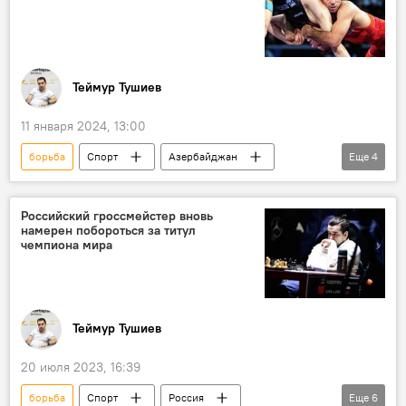
Теймур Тушиев
11 января 2024, 13:00
борьба
Спорт
Азербайджан
Еще
4
Вольная борьба
медаль
Хорватия
Загреб
Российский гроссмейстер вновь
намерен побороться за титул
чемпиона мира
Теймур Тушиев
20 июля 2023, 16:39
борьба
Спорт
Россия
Еще
6