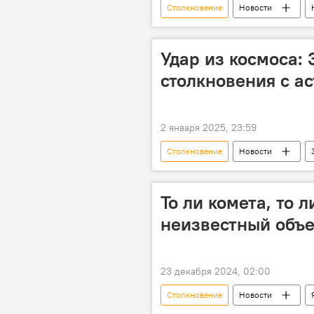
Столкновение
Новости
Страсбург
Раненые
Удар из космоса:
столкновения с а
2 января 2025, 23:59
Столкновение
Новости
Северный полюс
Солнечная
Ущерб
Общество
То ли комета, то 
неизвестный объе
23 декабря 2024, 02:00
Столкновение
Новости