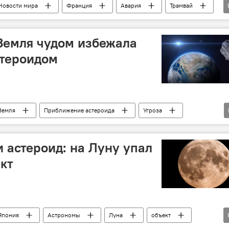
Новости мира
Франция
Авария
Трамвай
 Земля чудом избежала
стероидом
Земля
Приближение астероида
Угроза
 система
планеты
Гравитация
Падение
ли астероид: на Луну упал
кт
Япония
Астрономы
Луна
объект