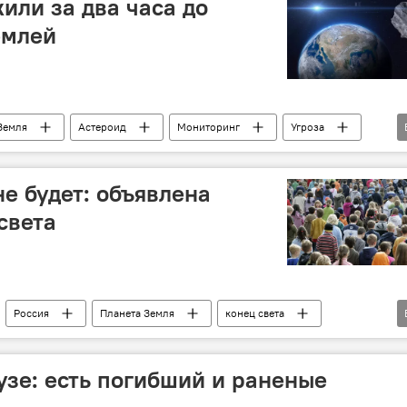
или за два часа до
емлей
Земля
Астероид
Мониторинг
Угроза
е будет: объявлена
света
Россия
Планета Земля
конец света
Время
Астероид
ма "Комсомольская правда" Владимир Сунгоркин
узе: есть погибший и раненые