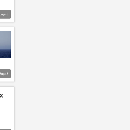
Еще
8
Еще
5
х