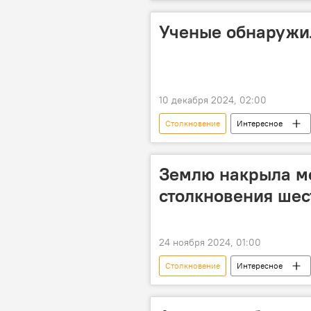
Падение
Метеорный поток
NASA
Риски
Оцен
Ученые обнаружил
10 декабря 2024, 02:00
Столкновение
Интересное
объект
Ученые
Изл
Землю накрыла м
столкновения шес
24 ноября 2024, 01:00
Столкновение
Интересное
Вселенная
галактика