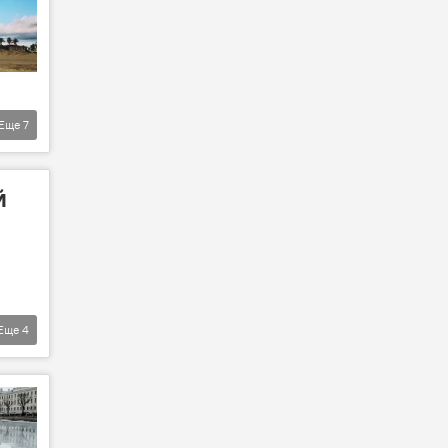
Еще
7
й
Еще
4