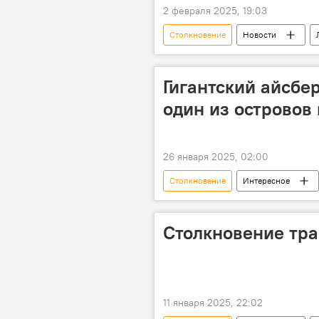
2 февраля 2025, 19:03
Столкновение
Новости
Происшествия в Азербайджане
Масаллы
Пожилой мужчин
Гигантский айсбе
один из островов
26 января 2025, 02:00
Столкновение
Интересное
Российская академия наук (РАН)
Уничтожение
Столкновение тра
11 января 2025, 22:02