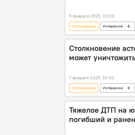
9 февраля 2025, 02:00
Столкновение
Интересное
Космос
Вселенная
массовая гибель
Столкновение аст
может уничтожить
7 февраля 2025, 02:00
Столкновение
Интересное
Планета Земля
Астероид
Тяжелое ДТП на ю
погибший и ране