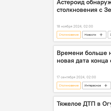
Астероид обнаруж
столкновения с З
18 ноября 2024, 02:00
Столкновение
Новости
Тихий Океан
Общество
Времени больше н
новая дата конца 
17 сентября 2024, 02:00
Столкновение
Интересное
Коллапс
компьютер
Главный редактор издательского до
Тяжелое ДТП в Ог