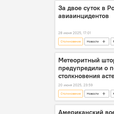
За двое суток в 
авиаинцидентов
28 июня 2025, 17:01
Столкновение
Новости
Расследование
Сочи
Дальний Восток
Крушение
Метеоритный што
Подмосковье
предупредили о п
столкновения аст
20 июня 2025, 23:59
Столкновение
Новости
Астероид
последствия
Катастрофа
Общество
Американский во