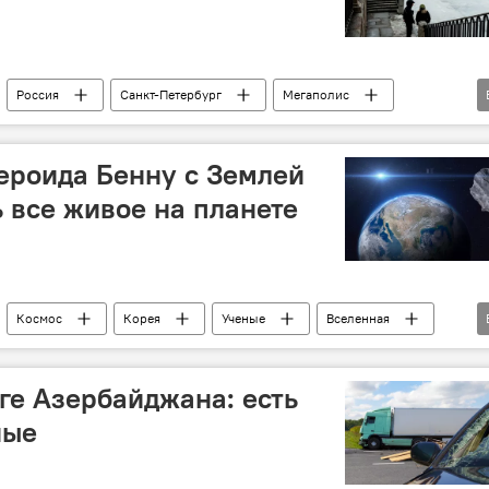
Россия
Санкт-Петербург
Мегаполис
Планета Земля
Астероид
Взрыв
ероида Бенну с Землей
 все живое на планете
Космос
Корея
Ученые
Вселенная
глобальное вымирание
массовая гибель
ге Азербайджана: есть
ные