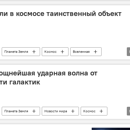
Астероид
Телескоп
Вспышка
ка
Общество
и в космосе таинственный объект
Планета Земля
Космос
Вселенная
учение
Телескоп
галактика
ощнейшая ударная волна от
ти галактик
Планета Земля
Новости мира
Космос
волна
Ученые
Скорость
Телескоп