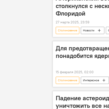
столкнулся с нес
Флоридой
27 марта 2025, 23:59
Столкновение
Новости
военный самолет
НЛО
Общество
Для предотвращен
понадобится яде
15 февраля 2025, 02:00
Столкновение
Интересное
Астероид
Приближение аст
Падение астероид
уничтожить все н