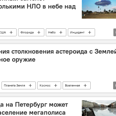
колькими НЛО в небе над
США
Флорида
Небо
Инцидент
Связь
Помехи
радиопомехи
ПВО
ия столкновения астероида с Земле
рное оружие
Планета Земля
Космос
Вселенная
ероида
ядерное оружие
Астрономы
а на Петербург может
аселение мегаполиса