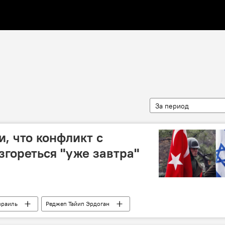
За период
, что конфликт с
згореться "уже завтра"
зраиль
Реджеп Тайип Эрдоган