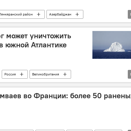
Лянкяранский район
Азербайджан
ДТП
легковой автомобиль
Грузовик
а
госпитализация
Погибший
рг может уничтожить
 в южной Атлантике
Россия
Великобритания
Айсберг
остров
возможность столкновения
мваев во Франции: более 50 ранены