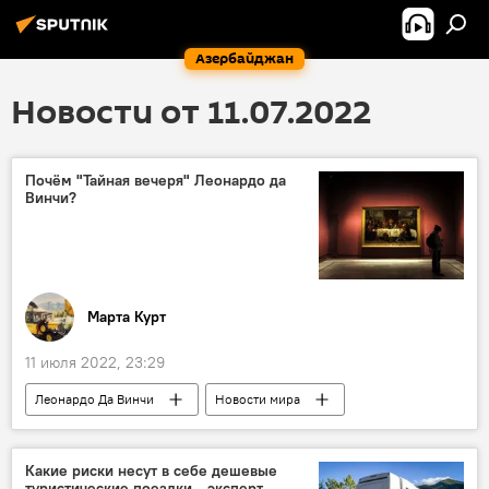
Азербайджан
Новости от 11.07.2022
Почём "Тайная вечеря" Леонардо да
Винчи?
Марта Курт
11 июля 2022, 23:29
Леонардо Да Винчи
Новости мира
эскизы
Аукцион
цена
Культура
Колумнисты
Какие риски несут в себе дешевые
туристические поездки - эксперт