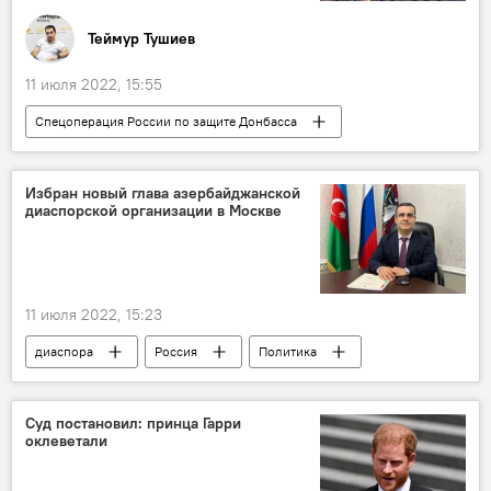
Теймур Тушиев
11 июля 2022, 15:55
Спецоперация России по защите Донбасса
Россия
Украина
отчет
Избран новый глава азербайджанской
диаспорской организации в Москве
11 июля 2022, 15:23
диаспора
Россия
Политика
Москва
ЖИЗНЬ
Избрание
Азербайджан
Суд постановил: принца Гарри
оклеветали