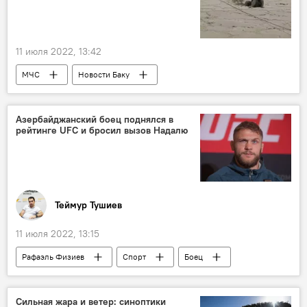
11 июля 2022, 13:42
МЧС
Новости Баку
Министерство по чрезвычайным ситуациям АР
Мужчина
молодой человек
Азербайджанский боец поднялся в
рейтинге UFC и бросил вызов Надалю
Происшествия
видео
Локбатан
Гарадагский район
Озеро
Теймур Тушиев
11 июля 2022, 13:15
Рафаэль Физиев
Спорт
Боец
MMA
рейтинг
Мир
ЖИЗНЬ
Сильная жара и ветер: синоптики