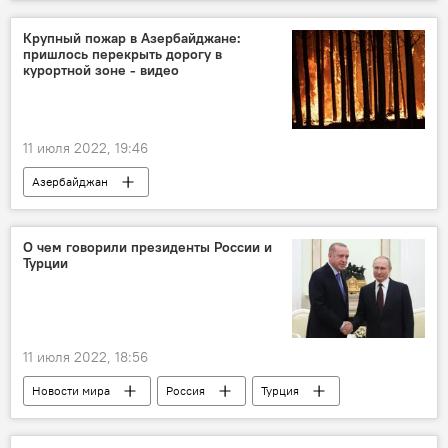
освобожденные земли
Разминирование
Возвращение
Европейский союз
Крупный пожар в Азербайджане:
пришлось перекрыть дорогу в
Тойво Клаар
курортной зоне - видео
11 июля 2022, 19:46
Азербайджан
Происшествия в Азербайджане
Происшествия
Хачмаз
Худат
О чем говорили президенты России и
Турции
пожар
Лесной пожар
дорога
Перекрыто движение
11 июля 2022, 18:56
Новости мира
Россия
Турция
Владимир Путин
Реджеп Тайип Эрдоган