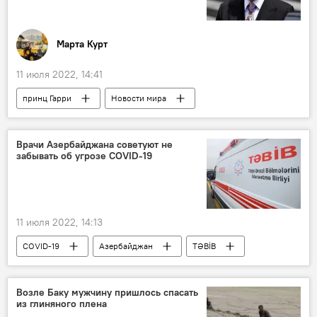
Марта Курт
11 июля 2022, 14:41
принц Гарри
Новости мира
Колумнисты
Клевета
ЖИЗНЬ
Врачи Азербайджана советуют не
забывать об угрозе COVID-19
11 июля 2022, 14:13
COVID-19
Азербайджан
TƏBİB
Коронавирус
Профилактика
меры безопасности
ЖИЗНЬ
Возле Баку мужчину пришлось спасать
из глиняного плена
Здоровье