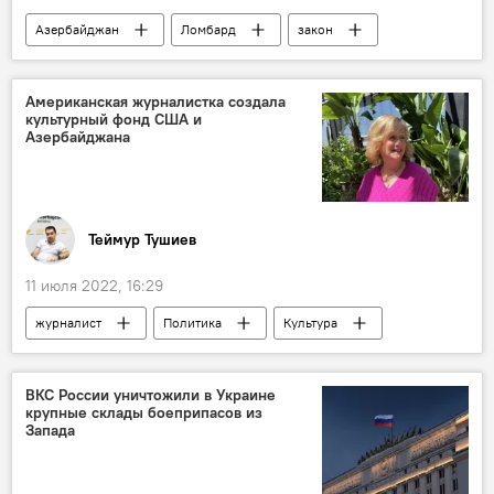
Азербайджан
Ломбард
закон
Законопроект
контроль
Экономика
ЖИЗНЬ
Американская журналистка создала
культурный фонд США и
Азербайджана
Теймур Тушиев
11 июля 2022, 16:29
журналист
Политика
Культура
фонд
США
Азербайджан
ВКС России уничтожили в Украине
крупные склады боеприпасов из
Запада