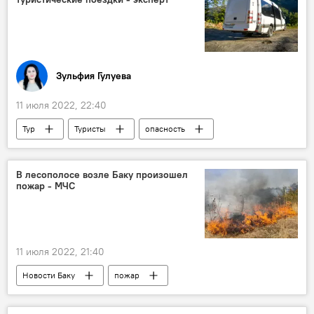
Зульфия Гулуева
11 июля 2022, 22:40
Тур
Туристы
опасность
ЖИЗНЬ
Экономика
Турфирмы
автобус
районы
Здоровье
В лесополосе возле Баку произошел
пожар - МЧС
11 июля 2022, 21:40
Новости Баку
пожар
Бинагадинский район
Лесной пожар