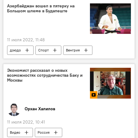
Азербайджан вошел в пятерку на
Большом шлеме в Будапеште
11 июля 2022, 11:48
дзюдо
Спорт
Венгрия
Будапешт
Турнир
Большой шлем
Итоги
Азербайджан
Экономист рассказал о новых
возможностях сотрудничества Баку и
Москвы
Орхан Халилов
11 июля 2022, 10:41
Видео
Россия