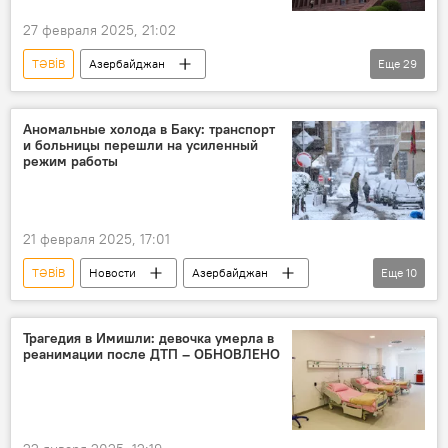
27 февраля 2025, 21:02
TƏBİB
Азербайджан
Еще
29
Происшествия в Азербайджане
Грозный
Баку
AZAL
Аномальные холода в Баку: транспорт
и больницы перешли на усиленный
ЗАО "Азербайджанские Авиалинии" (AZAL)
режим работы
самолет
Крушение
Актау
Ильхам Алиев
Мехрибан Алиева
21 февраля 2025, 17:01
Госкомиссия
Али Асадов
ООН
TƏBİB
Новости
Азербайджан
Еще
10
Антониу Гутерреш
Происшествия в Азербайджане
непогода
посол Азербайджана в России Рахман Мустафаев
Гололед
Травмы
МВД
Казахстан
МЧС АР
Трагедия в Имишли: девочка умерла в
реанимации после ДТП – ОБНОВЛЕНО
Снег
Метель
Каспийское море
Крушение самолета AZAL в Казахстане
Абшерон
Баку
Владимир Путин
Президент
Телефонный разговор
Джейхун Байрамов