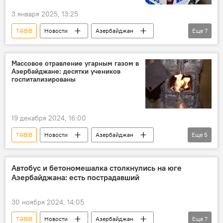
3 января 2025, 13:25
TƏBİB
Новости
Азербайджан
Еще
7
Происшествия в Азербайджане
Отравление
Клинический медицинский центр
Баку
Массовое отравление угарным газом в
Азербайджане: десятки учеников
Лекарства
Ботулизм
угарный газ
госпитализированы
19 декабря 2024, 16:00
TƏBİB
Новости
Азербайджан
Еще
5
Товузский район
Отравление
Генеральная прокуратура АР
Автобус и бетономешалка столкнулись на юге
Азербайджана: есть пострадавший
Происшествия в Азербайджане
Госпитализация
30 ноября 2024, 14:05
TƏBİB
Новости
Азербайджан
Еще
7