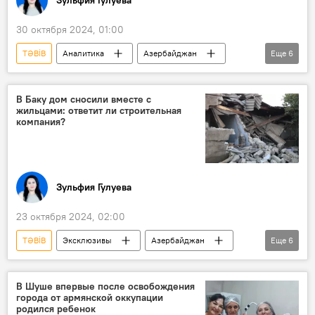
30 октября 2024, 01:00
TƏBİB
Аналитика
Азербайджан
Еще
6
Общество
здравоохранение
Медицина
мнение
В Баку дом сносили вместе с
жильцами: ответит ли строительная
Государственное агентство обязательного медицинского страхования (ГАОМС)
компания?
Обязательное медицинское страхование
Зульфия Гулуева
23 октября 2024, 02:00
TƏBİB
Эксклюзивы
Азербайджан
Еще
6
Общество
снос домов
снос зданий
Баку
В Шуше впервые после освобождения
города от армянской оккупации
Ясамальский район
Пострадавшие
родился ребенок