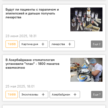
Азербайджан
Справка
Документы
Будут ли пациенты с параличом и
эпилепсией и дальше получать
лекарства
23 июня 2025, 18:31
TƏBİB
Картина дня
лекарства
Еще
2
парализовало
больница
В Азербайджане стоматологам
установили "план" - 1800 манатов
ежемесячно
25 мая 2025, 18:01
TƏBİB
Эксклюзивы
Азербайджан
Еще
7
Общество
Здравоохрание