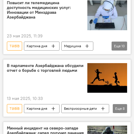
Министерство здравоохранения АР
врачи
Повысит ли телемедицина
доступность медицинских услуг:
Стоматолог
План
недовольство
Инновации от Минздрава
Азербайджана
23 мая 2025, 11:39
TƏBİB
Картина дня
Медицина
Еще
10
Азербайджан
Минздрав
Качество услуг
Доступность
В парламенте Азербайджана обсудили
отчет о борьбе с торговлей людьми
Регионы
Столица
Баку
Телемедицина
больница
Очередь
13 мая 2025, 10:33
TƏBİB
Картина дня
Беспризорные дети
Еще
8
Азербайджан
Комиссия
парламент
Милли Меджлис
отчет
Минный инцидент на северо-западе
Азербайджана: сапер получил ранения