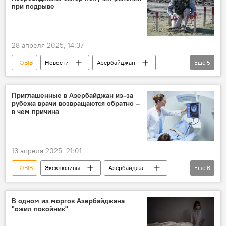
дети
Образование
документы
при подрыве
28 апреля 2025, 14:37
TƏBİB
Новости
Азербайджан
Еще
5
Общество
Газахский район АР
противопехотная мина
Приглашенные в Азербайджан из-за
рубежа врачи возвращаются обратно –
Агентство Азербайджана по разминированию
в чем причина
Ранение
13 апреля 2025, 21:01
TƏBİB
Эксклюзивы
Азербайджан
Еще
6
Общество
Здравоохрание
Министерство здравоохранения АР
В одном из моргов Азербайджана
"ожил покойник"
Государственное агентство обязательного медицинского страхования (ГАОМС)