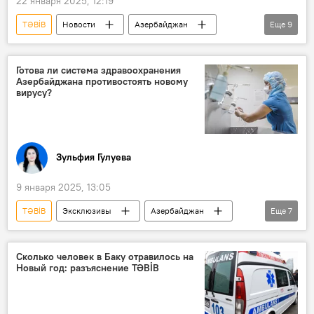
22 января 2025, 12:19
МИД Азербайджана
Сергей Лавров
TƏBİB
Новости
Азербайджан
Еще
9
МИД России
Происшествия в Азербайджане
ДТП
Министерство здравоохранения
Имишлинский район
МВД АР
Генеральная прокуратура АР
Готова ли система здравоохранения
Азербайджана противостоять новому
Генеральная прокуратура АР
Рамзан Кадыров
Чечня
вирусу?
Уголовное дело
Гибель
Лечение
Операция
Зульфия Гулуева
9 января 2025, 13:05
TƏBİB
Эксклюзивы
Азербайджан
Еще
7
Вирус
Минздрав АР
пандемия
койка
Больницы
Распространение
Сколько человек в Баку отравилось на
Новый год: разъяснение TƏBİB
Инфекция