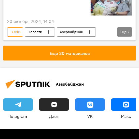
20 октября 2024, 14:04
TƏBİB
Новости
Азербайджан
Еще
7
Карабах
Шуша
Роды
Рождение ребенка
освобожденные земли
Еще 20 материалов
Мать
Институт акушерства и гинекологии
Азербайджан
Telegram
Дзен
VK
Макс