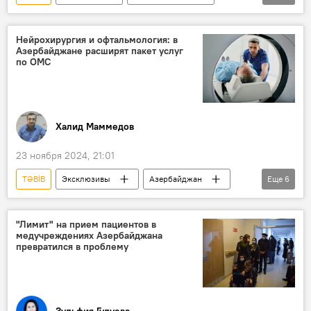
Нахчыван
Баку
Билясуварский район
Автобус
Нейрохирургия и офтальмология: в
Азербайджане расширят пакет услуг
Происшествия в Азербайджане
ДТП
по ОМС
Травма
Халид Маммедов
23 ноября 2024, 21:01
TƏBİB
Эксклюзивы
Азербайджан
Еще
6
Общество
Государственное агентство обязательного медицинского страхования (ГАОМС)
"Лимит" на прием пациентов в
медучреждениях Азербайджана
Обязательное медицинское страхование
превратился в проблему
импланты
операции
Пакет
Зульфия Гулуева