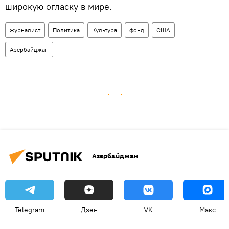
широкую огласку в мире.
журналист
Политика
Культура
фонд
США
Азербайджан
Азербайджан
Telegram
Дзен
VK
Макс