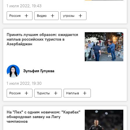
1 июля 2022, 19:43
Россия
Видео
угрозы
Принять лучшим образом: ожидается
наплыв российских туристов в
Азербайджан
Зульфия Гулуева
1 июля 2022, 19:30
Россия
Туристы
Наплыв
туризм
ожидания
Прогнозы
Экономика
ЖИЗНЬ
Азербайджан
На "Лех" с одним новичком: "Карабах"
обнародовал заявку на Лигу
чемпионов