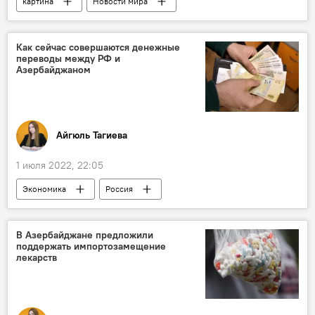
картина
Новости мира
Колумнисты
Принц
Кейт Миддлтон
Как сейчас совершаются денежные
переводы между РФ и
Азербайджаном
Айгюль Тагиева
1 июля 2022, 22:05
Экономика
Россия
денежные переводы
условия
Азербайджан
В Азербайджане предложили
поддержать импортозамещение
лекарств