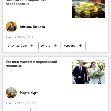
Азербайджана
Айгюль Тагиева
1 июля 2022, 23:06
ЗАО AzerGold
золото
серебро
производство
экспорт
добыча
Экономика
отчет
Азербайджан
Картина маслом и королевской
милостью
Марта Курт
1 июля 2022, 22:32