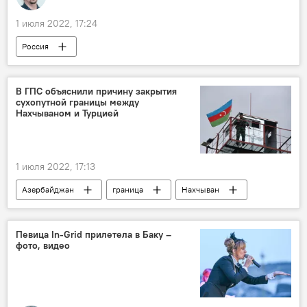
1 июля 2022, 17:24
Россия
Председатель Государственной Думы РФ Вячеслав Володин
Сахиба Гафарова
В ГПС объяснили причину закрытия
сухопутной границы между
Нахчываном и Турцией
1 июля 2022, 17:13
Азербайджан
граница
Нахчыван
Турция
Государственная пограничная служба АР (ГПС)
Певица In-Grid прилетела в Баку –
фото, видео