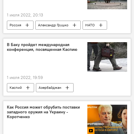
1 июля 2022, 20:13
Россия
Александр Грушко
НАТО
Североатлантический альянс
гонка вооружений
Политика
Мир
В Баку пройдет международная
конференция, посвященная Каспию
1 июля 2022, 19:59
Каспий
Азербайджан
Каспийское море
Уровень
Конференция
Экология
Как Россия может обрубить поставки
западного оружия на Украину -
Коротченко