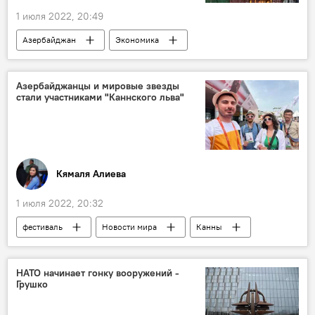
1 июля 2022, 20:49
Азербайджан
Экономика
Политика
товары
сырье
Материалы
импорт
НДС
Азербайджанцы и мировые звезды
стали участниками "Каннского льва"
Налог на добавленную стоимость
Ильхам Алиев
указ
Кямаля Алиева
1 июля 2022, 20:32
фестиваль
Новости мира
Канны
Культура
реклама
ЖИЗНЬ
НАТО начинает гонку вооружений -
Грушко