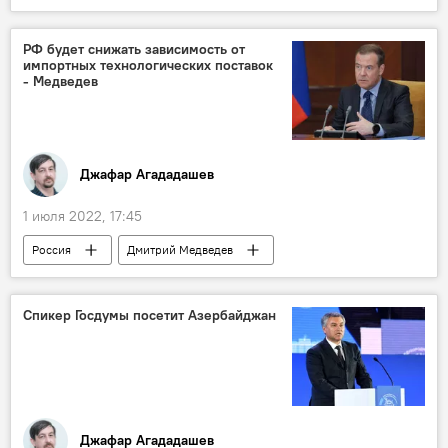
арбитр
Лига конференций УЕФА
РФ будет снижать зависимость от
импортных технологических поставок
- Медведев
Джафар Агададашев
1 июля 2022, 17:45
Россия
Дмитрий Медведев
ТЕХНОЛОГИИ
Спикер Госдумы посетит Азербайджан
Джафар Агададашев