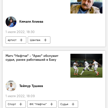
Кямаля Алиева
1 июля 2022, 18:30
артист
Шантаж
Эротическое видео
Культура
ЖИЗНЬ
Азербайджан
Матч "Нефтчи" - "Арис" обслужит
судья, ранее работавший в Баку
Теймур Тушиев
1 июля 2022, 18:09
Спорт
ФК "Нефтчи"
Судья