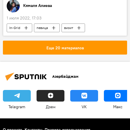
Кямаля Алиева
1 июля 2022, 17:03
In-Grid
певица
визит
Баку
Культура
ЖИЗНЬ
Еще 20 материалов
Азербайджан
Telegram
Дзен
VK
Макс
О проекте
Контакты
Правила использования