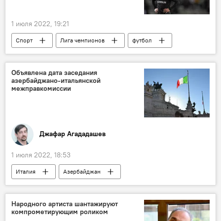
1 июля 2022, 19:21
Спорт
Лига чемпионов
футбол
ФК "Карабах"
Заявка
состав
игра
Польша
Азербайджан
Объявлена дата заседания
азербайджано-итальянской
межправкомиссии
Джафар Агададашев
1 июля 2022, 18:53
Италия
Азербайджан
межправкомиссия
Народного артиста шантажируют
компрометирующим роликом