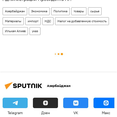
Азербайджан
Экономика
Политика
товары
сырье
Материалы
импорт
НДС
Налог на добавленную стоимость
Ильхам Алиев
указ
Азербайджан
Telegram
Дзен
VK
Макс