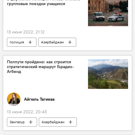
групповые поездки учащихся
13 июня 2022, 21:12
полиция
Азербайджан
Главное управление государственной дорожной полиции (ГУГДП) МВД АР
Групповое
поездки
учащиеся
Полпути пройдено: как строится
стратегический маршрут Горадиз-
ЖИЗНЬ
безопасность
Агбенд
Айгюль Тагиева
13 июня 2022, 20:43
Зангезур
Азербайджан
Зангезурский коридор
строительство