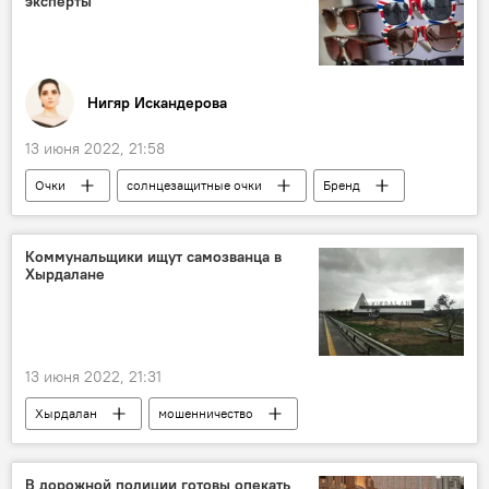
эксперты
Нигяр Искандерова
13 июня 2022, 21:58
Очки
солнцезащитные очки
Бренд
Здоровье
Экономика
Потребители
Коммунальщики ищут самозванца в
Хырдалане
Союз свободных потребителей
Потребительский рынок
ЖИЗНЬ
13 июня 2022, 21:31
Хырдалан
мошенничество
самозванцы
ОАО Azərsu
ЖИЗНЬ
Происшествия
Вымогательство
В дорожной полиции готовы опекать