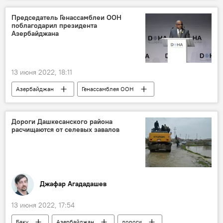
Чемпионат Европы
ЖИЗНЬ
Председатель Генассамблеи ООН
поблагодарил президента
Азербайджана
13 июня 2022, 18:11
Азербайджан
Генассамблея ООН
Дороги Дашкесанского района
расчищаются от селевых завалов
Джафар Агададашев
13 июня 2022, 17:54
Баку
Азербайджан
дороги