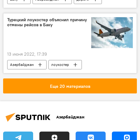
Расчистка
Сель
Дашкесан
Государственное агентство "Автомобильные дороги Азербайджана"
Турецкий лоукостер объяснил причину
отмены рейсов в Баку
автомобильные дороги
завалы
Происшествия в Азербайджане
ЖИЗНЬ
Дожди
13 июня 2022, 17:39
Азербайджан
лоукостер
отмена авиарейсов
Еще 20 материалов
Азербайджан