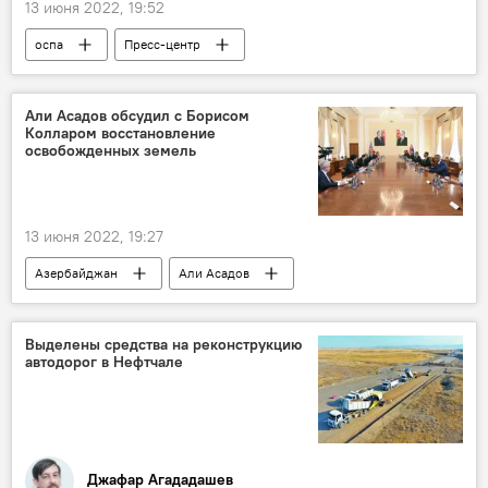
13 июня 2022, 19:52
оспа
Пресс-центр
инфекционные заболевания
оспа обезьян
Заражение
пляжи
Здоровье
Али Асадов обсудил с Борисом
Колларом восстановление
ЖИЗНЬ
Диагностика
освобожденных земель
13 июня 2022, 19:27
Азербайджан
Али Асадов
Премьер-министр
Кабинет министров АР
Словакия
Политика
Экономика
Выделены средства на реконструкцию
автодорог в Нефтчале
сотрудничество
освобожденные земли
Восстановление
Джафар Агададашев