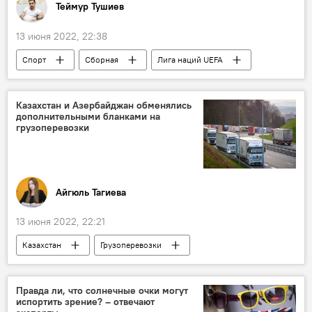
Теймур Тушиев
13 июня 2022, 22:38
Спорт
Сборная
Лига наций UEFA
Лига наций УЕФА
Победа
Беларусь
Азербайджан
Казахстан и Азербайджан обменялись
дополнительными бланками на
грузоперевозки
Айгюль Тагиева
13 июня 2022, 22:21
Казахстан
Грузоперевозки
Документы
Экономика
сотрудничество
Азербайджан
Правда ли, что солнечные очки могут
испортить зрение? – отвечают