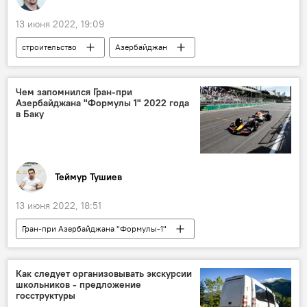
13 июня 2022, 19:09
строительство
Азербайджан
строительство дорог
Реконструкция
ЖИЗНЬ
Экономика
Ильхам Алиев
Чем запомнился Гран-при
Азербайджана "Формулы 1" 2022 года
Нефтчалинский район
в Баку
Теймур Тушиев
13 июня 2022, 18:51
Гран-при Азербайджана "Формулы-1"
Формула 1: сезон 2022
Гран-при
Баку
гонки
Королевские гонки
Как следует организовывать экскурсии
школьников - предложение
госструктуры