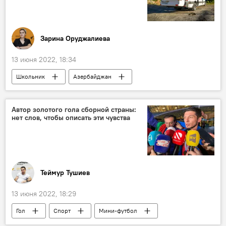
Зарина Оруджалиева
13 июня 2022, 18:34
Школьник
Азербайджан
Экскурсия
организация
Управление образования города Баку (УОГБ)
Автор золотого гола сборной страны:
нет слов, чтобы описать эти чувства
ДТП
авария
Происшествия в Азербайджане
Происшествия
Теймур Тушиев
13 июня 2022, 18:29
Гол
Спорт
Мини-футбол
автор
Чемпионат Европы