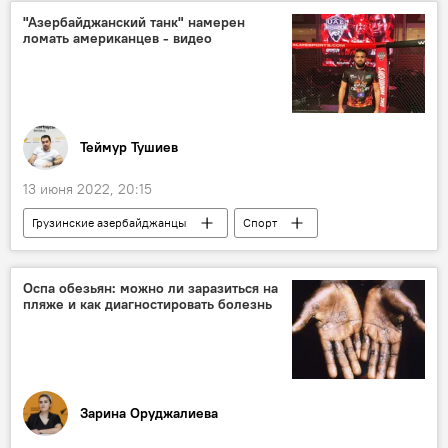
Железная дорога
автомобильные дороги
"Азербайджанский танк" намерен
ломать американцев - видео
Экономика
ЖИЗНЬ
Теймур Тушиев
13 июня 2022, 20:15
Грузинские азербайджанцы
Спорт
Боец
ММА
Москва
США
ЖИЗНЬ
Оспа обезьян: можно ли заразиться на
пляже и как диагностировать болезнь
Зарина Оруджалиева