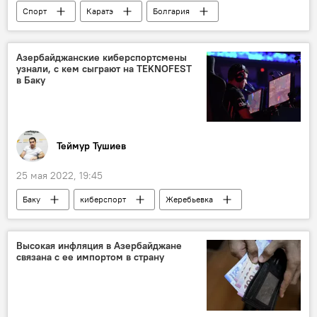
Спорт
Каратэ
Болгария
Медали
Азербайджанские киберспортсмены
узнали, с кем сыграют на TEKNOFEST
в Баку
Теймур Тушиев
25 мая 2022, 19:45
Баку
киберспорт
Жеребьевка
ТЕХНОЛОГИИ
фестиваль
Высокая инфляция в Азербайджане
связана с ее импортом в страну