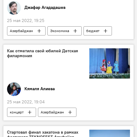
Джафар Агададашев
25 мая 2022, 19:25
Азербайджан
Экономика
бюджет
Политика
Милли Меджлис АР
Министерство экономики АР
Инфляция
Как отметила свой юбилей Детская
филармония
импорт
Кямаля Алиева
25 мая 2022, 19:04
концерт
Азербайджан
Филармония
дети
юбилей
Культура
Стартовал финал хакатона в рамках
фестиваля TEKNOFEST Azerbaijan