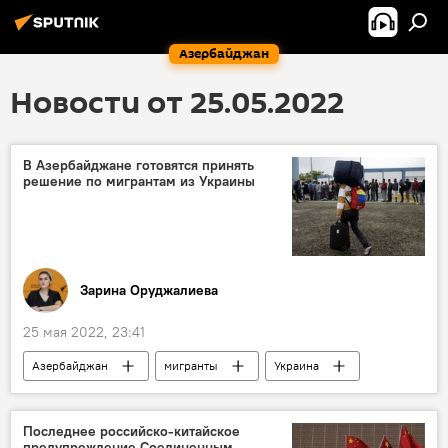
Азербайджан
Новости от 25.05.2022
В Азербайджане готовятся принять
решение по мигрантам из Украины
Зарина Оруджалиева
25 мая 2022, 23:41
Азербайджан
мигранты
Украина
ЖИЗНЬ
Азер Аллахверанов
решение
Последнее российско-китайское
предупреждение Соединенным