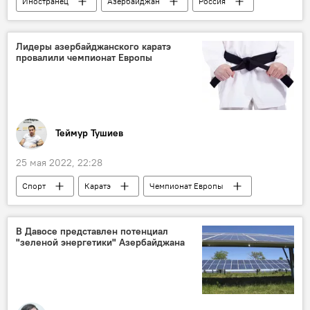
Иностранец
Азербайджан
Россия
пенсии
Социальное страхование
Социальная защита
Трудовой стаж
Лидеры азербайджанского каратэ
провалили чемпионат Европы
Экономика
ЖИЗНЬ
Теймур Тушиев
25 мая 2022, 22:28
Спорт
Каратэ
Чемпионат Европы
Турция
Рауф Агаев
Ирина Зарецка
Азербайджан
В Давосе представлен потенциал
"зеленой энергетики" Азербайджана