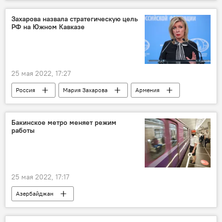
покупка жилья
Возвращение
налог
Захарова назвала стратегическую цель
РФ на Южном Кавказе
25 мая 2022, 17:27
Россия
Мария Захарова
Армения
Азербайджан
Бакинское метро меняет режим
работы
25 мая 2022, 17:17
Азербайджан
ЗАО "Бакинский метрополитен"