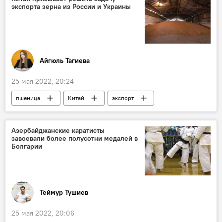
экспорта зерна из России и Украины
Айгюль Тагиева
25 мая 2022, 20:24
пшеница
Китай
экспорт
Зерно
коридор
Экономика
Мир
Азербайджанские каратисты
завоевали более полусотни медалей в
Болгарии
Теймур Тушиев
25 мая 2022, 20:06