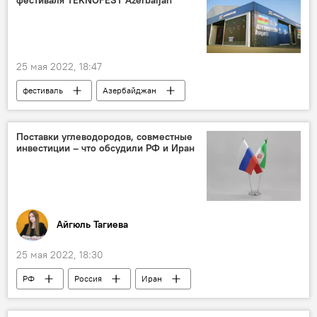
25 мая 2022, 18:47
фестиваль
Азербайджан
ТЕХНОЛОГИИ
Стартап
марафон
Финал
Поставки углеводородов, совместные
инвестиции – что обсудили РФ и Иран
Айгюль Тагиева
25 мая 2022, 18:30
РФ
Россия
Иран
Александр Новак
договоренности