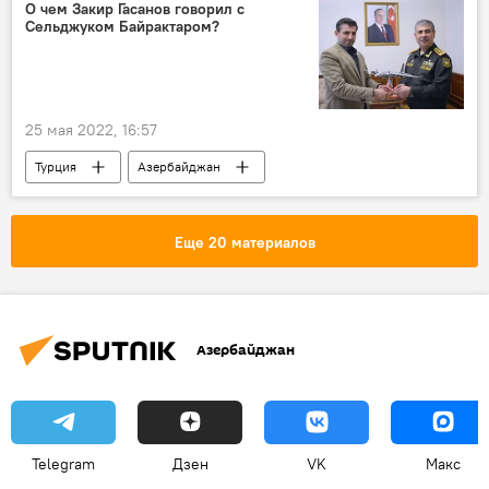
График работы
О чем Закир Гасанов говорил с
Сельджуком Байрактаром?
25 мая 2022, 16:57
Турция
Азербайджан
Министерство обороны АР
Еще 20 материалов
Азербайджан
Telegram
Дзен
VK
Макс