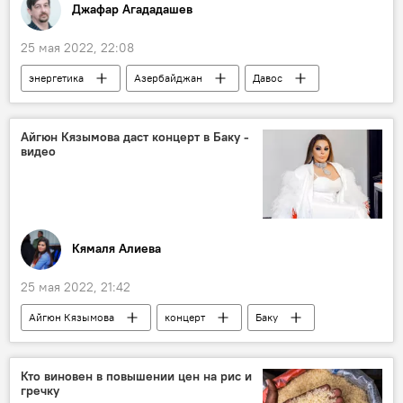
Джафар Агададашев
25 мая 2022, 22:08
энергетика
Азербайджан
Давос
Всемирный экономический форум
ВИЭ
"зеленая энергетика"
потенциал
Айгюн Кязымова даст концерт в Баку -
видео
Микаил Джаббаров
Кямаля Алиева
25 мая 2022, 21:42
Айгюн Кязымова
концерт
Баку
Баку
Культура
ЖИЗНЬ
видео
Кто виновен в повышении цен на рис и
гречку