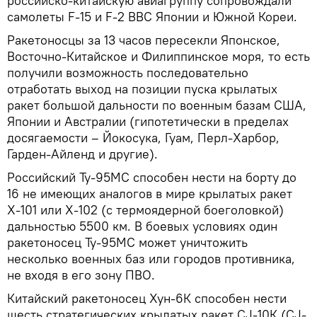
российско-китайскую авиагруппу сопровождали
самолеты F-15 и F-2 ВВС Японии и Южной Кореи.
Ракетоносцы за 13 часов пересекли Японское,
Восточно-Китайское и Филиппинское моря, то есть
получили возможность последовательно
отработать выход на позиции пуска крылатых
ракет большой дальности по военным базам США,
Японии и Австралии (гипотетически в пределах
досягаемости – Йокосука, Гуам, Перл-Харбор,
Гарден-Айленд и другие).
Российский Ту-95МС способен нести на борту до
16 не имеющих аналогов в мире крылатых ракет
Х-101 или Х-102 (с термоядерной боеголовкой)
дальностью 5500 км. В боевых условиях один
ракетоносец Ту-95МС может уничтожить
несколько военных баз или городов противника,
не входя в его зону ПВО.
Китайский ракетоносец Хун-6К способен нести
шесть стратегических крылатых ракет CJ-10К (CJ-