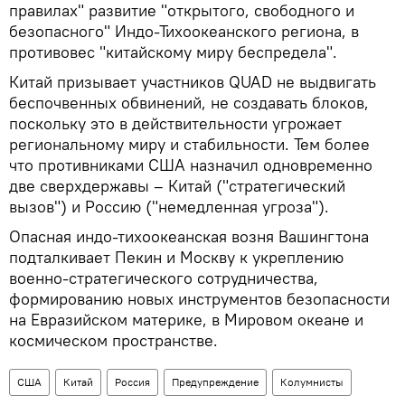
правилах" развитие "открытого, свободного и
безопасного" Индо-Тихоокеанского региона, в
противовес "китайскому миру беспредела".
Китай призывает участников QUAD не выдвигать
беспочвенных обвинений, не создавать блоков,
поскольку это в действительности угрожает
региональному миру и стабильности. Тем более
что противниками США назначил одновременно
две сверхдержавы – Китай ("стратегический
вызов") и Россию ("немедленная угроза").
Опасная индо-тихоокеанская возня Вашингтона
подталкивает Пекин и Москву к укреплению
военно-стратегического сотрудничества,
формированию новых инструментов безопасности
на Евразийском материке, в Мировом океане и
космическом пространстве.
США
Китай
Россия
Предупреждение
Колумнисты