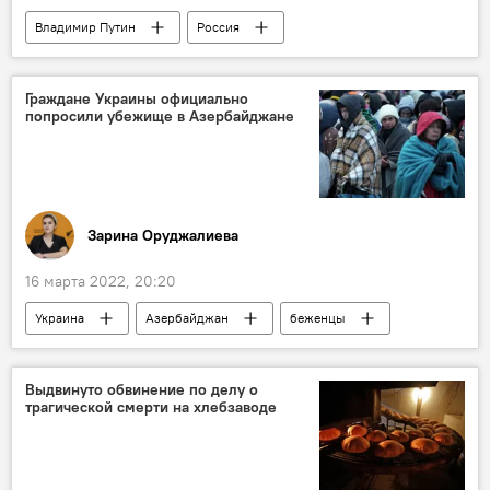
Владимир Путин
Россия
Совещание
Экономика
Политика
Санкции
Граждане Украины официально
попросили убежище в Азербайджане
Зарина Оруджалиева
16 марта 2022, 20:20
Украина
Азербайджан
беженцы
мигранты
Государственная миграционная служба АР
Выдвинуто обвинение по делу о
трагической смерти на хлебзаводе
Азер Аллахверанов
Убежище
ЖИЗНЬ