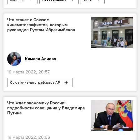
Государственное агентство обязательного медицинского страхования (ГАОМС)
Здоровье
ЖИЗНЬ
Что станет с Союзом
кинематографистов, которым
руководил Рустам Ибрагимбеков
Кямаля Алиева
16 марта 2022, 20:57
Союз кинематографистов АР
Рустам Ибрагимбеков
Председатель
Культура
ЖИЗНЬ
Что ждет экономику России:
подробности совещания у Владимира
Путина
16 марта 2022, 20:36