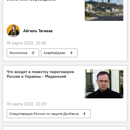
Экономика
Айгюль Тагиева
16 марта 2022, 22:45
Экономика
Азербайджан
Микаил Джаббаров
ВВП
рост
ненефтяной сектор
Ненефтяные товары
Что входит в повестку переговоров
России и Украины - Мединский
16 марта 2022, 22:29
Спецоперация России по защите Донбасса
Украина
переговоры
Политика