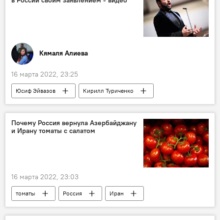
Кямаля Алиева
16 марта 2022, 23:25
Юсиф Эйвазов
Кирилл Туриченко
Культура
ЖИЗНЬ
концерт
поклонники
Почему Россия вернула Азербайджану
и Ирану томаты с салатом
16 марта 2022, 23:03
томаты
Россия
Иран
Экономика
Роспотребнадзор РФ