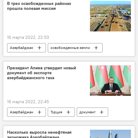
Азербайджан
В трех освобожденных районах
прошла полевая миссия
16 марта 2022, 22:53
Азербайджан
освобожденные земли
Миссия
Хикмет Гаджиев
Карабах
Агдамский район
Физулинский район
Президент Алиев утвердил новый
документ об экспорте
Джебраильский район
азербайджанского газа
16 марта 2022, 22:45
Азербайджан
Турция
документ
Газ
Меморандум
подписание
утверждение
Политика
Насколько выросла ненефтяная
экономика Азербайджана