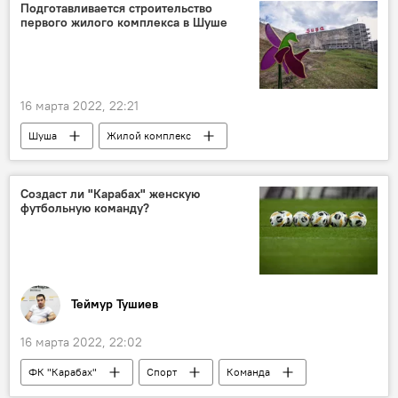
Россия
Владимир Мединский
Подготавливается строительство
первого жилого комплекса в Шуше
16 марта 2022, 22:21
Шуша
Жилой комплекс
строительство
Тендеры
Экономика
Карабах
ЖИЗНЬ
Создаст ли "Карабах" женскую
футбольную команду?
Азербайджан
Теймур Тушиев
16 марта 2022, 22:02
ФК "Карабах"
Спорт
Команда