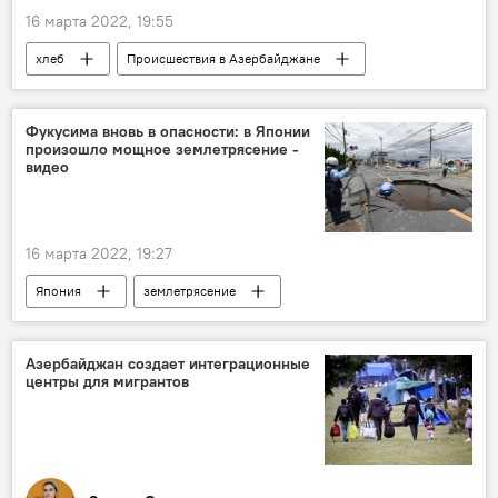
16 марта 2022, 19:55
хлеб
Происшествия в Азербайджане
Происшествия
Обвинение
Трагедия
ЖИЗНЬ
Фукусима вновь в опасности: в Японии
произошло мощное землетрясение -
Несчастный случай
видео
16 марта 2022, 19:27
Япония
землетрясение
Происшествия
ЖИЗНЬ
Азербайджан создает интеграционные
центры для мигрантов