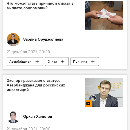
электроэнергия
Что может стать причиной отказа в
выплате соцпомощи?
Бакинское транспортное агентство (БТА)
Зарина Оруджалиева
21 декабря 2021, 20:25
Азербайджан
Отказ
Причина
Выплата
соцпомощь
Эксперт рассказал о статусе
Азербайджана для российских
инвестиций
Орхан Халилов
21 декабря 2021, 20:00