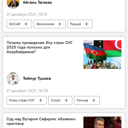
Айгюль Тагиева
21 декабря 2021, 19:13
SOCAR
Экономика
Турция
терминалы
Акции
Покупка
Нефть и газ
Почему проведение Игр стран СНГ
2025 года полезно для
Азербайджана?
Теймур Тушиев
21 декабря 2021, 18:26
Игры стран СНГ
Спорт
Польза
Азербайджан
Суд над Вугаром Сафарли: объявлен
приговор