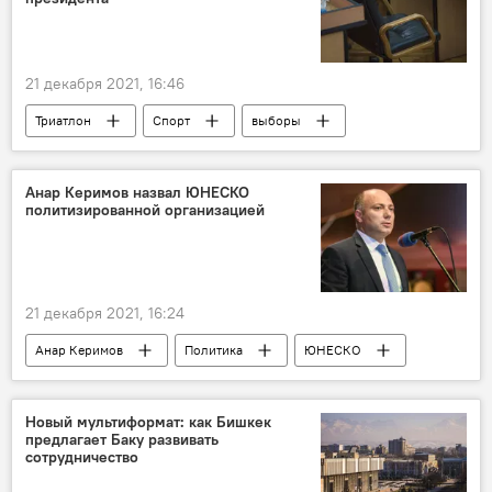
21 декабря 2021, 16:46
Триатлон
Спорт
выборы
президент
Федерация
Смена
Азербайджан
Анар Керимов назвал ЮНЕСКО
политизированной организацией
21 декабря 2021, 16:24
Анар Керимов
Политика
ЮНЕСКО
Новый мультиформат: как Бишкек
предлагает Баку развивать
сотрудничество