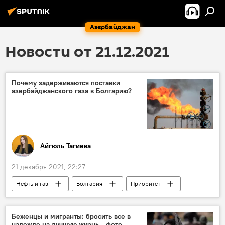
Азербайджан
Новости от 21.12.2021
Почему задерживаются поставки
азербайджанского газа в Болгарию?
Айгюль Тагиева
21 декабря 2021, 22:27
Нефть и газ
Болгария
Приоритет
Газ
Азербайджан
Беженцы и мигранты: бросить все в
надежде на лучшую жизнь - фото