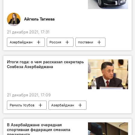
Айгюль Тагиева
21 декабря 2021, 17:31
Азербайджан
Россия
поставки
Автомобили
Итоги года: о чем рассказал секретарь
Совбеза Азербайджана
21 декабря 2021, 17:09
Рамиль Усубов
Азербайджан
Политика
Армения
Южный Кавказ
Регион
Совет безопасности
В Азербайджане очередная
спортивная федерация сменила
Итоги года
президента