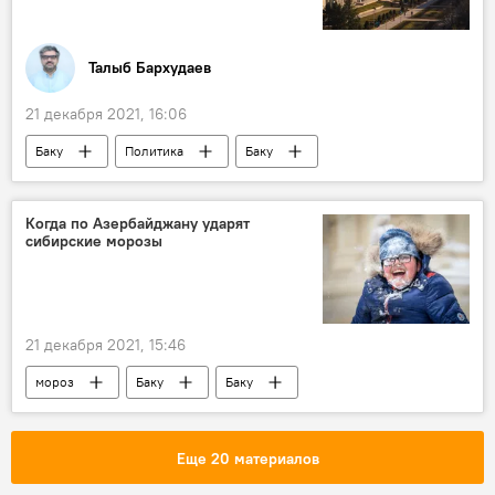
Талыб Бархудаев
21 декабря 2021, 16:06
Баку
Политика
Баку
Бишкек
Кыргызстан
сотрудничество
формат
Когда по Азербайджану ударят
сибирские морозы
Азербайджан
21 декабря 2021, 15:46
мороз
Баку
Баку
Прогноз погоды
Предупреждение
Азербайджан
Еще 20 материалов