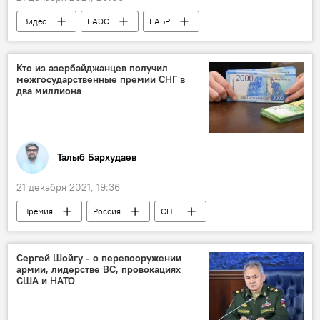
Видео
ЕАЭС
ЕАБР
рынок сбыта
Азербайджан
Кто из азербайджанцев получил
межгосударственные премии СНГ в
два миллиона
Талыб Бархудаев
21 декабря 2021, 19:36
Премия
Россия
СНГ
Азербайджанец
Сергей Шойгу - о перевооружении
армии, лидерстве ВС, провокациях
США и НАТО