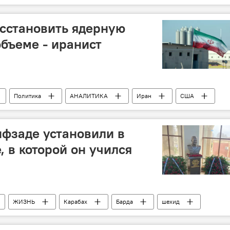
сстановить ядерную
объеме - иранист
Политика
АНАЛИТИКА
Иран
США
одит на иранской АЭС "Бушер"
фзаде установили в
 в которой он учился
ЖИЗНЬ
Карабах
Барда
шехид