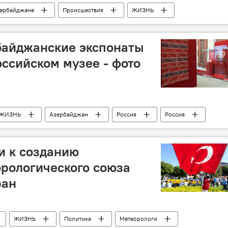
зербайджане
Происшествия
ЖИЗНЬ
одросток
байджанские экспонаты
оссийском музее - фото
ЖИЗНЬ
Азербайджан
Россия
Россия
й государственный музей ковра
и к созданию
рологического союза
ран
ЖИЗНЬ
Политика
Метеорологи