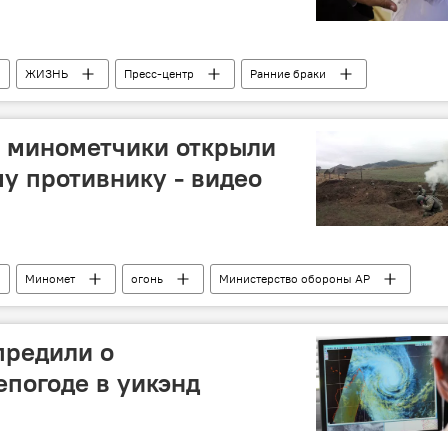
ЖИЗНЬ
Пресс-центр
Ранние браки
 минометчики открыли
му противнику - видео
Миномет
огонь
Министерство обороны АР
предили о
погоде в уикэнд