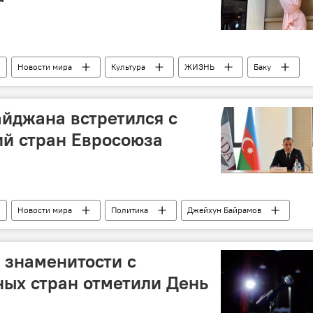
Новости мира
Культура
ЖИЗНЬ
Баку
йджана встретился с
ий стран Евросоюза
Новости мира
Политика
Джейхун Байрамов
 знаменитости с
ных стран отметили День