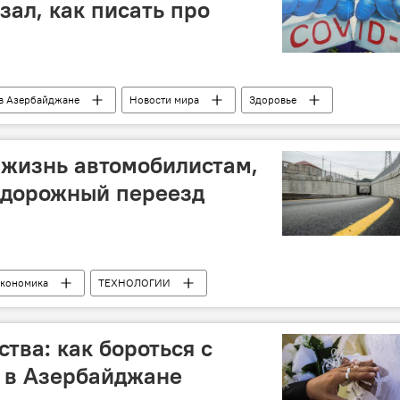
зал, как писать про
 в Азербайджане
Новости мира
Здоровье
SputnikPro
семинар
Коронавирус
 жизнь автомобилистам,
одорожный переезд
кономика
ТЕХНОЛОГИИ
роги"
переезд
Забрат
тва: как бороться с
 в Азербайджане