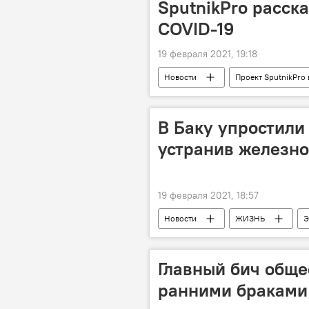
SputnikPro расска
COVID-19
19 февраля 2021, 19:18
Новости
Проект SputnikPro
ЖИЗНЬ
Пресс-центр
В Баку упростили
устранив железн
19 февраля 2021, 18:57
Новости
ЖИЗНЬ
Э
ЗАО "Азербайджанские железные до
Главный бич общес
ранними браками