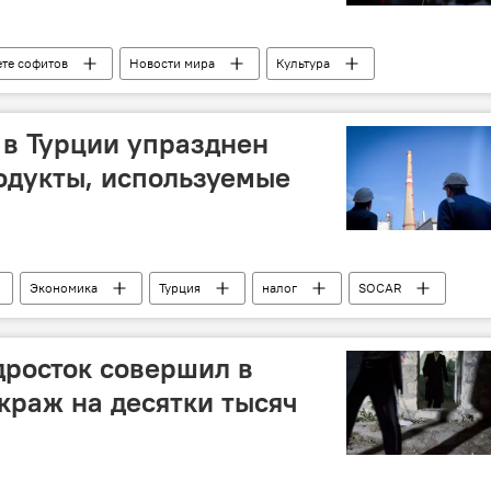
ете софитов
Новости мира
Культура
лаготворительность
 в Турции упразднен
одукты, используемые
Экономика
Турция
налог
SOCAR
росток совершил в
 краж на десятки тысяч