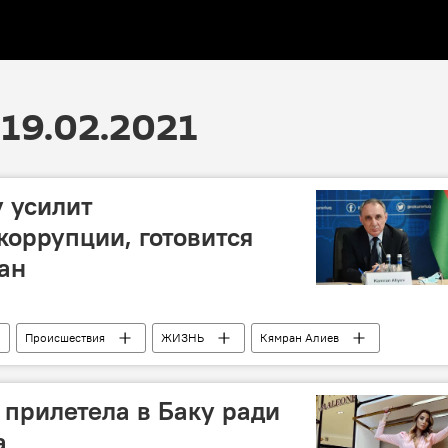
19.02.2021
у усилит
коррупции, готовится
ан
Происшествия
ЖИЗНЬ
Кямран Алиев
Борьба с коррупцией
План
 прилетела в Баку ради
а