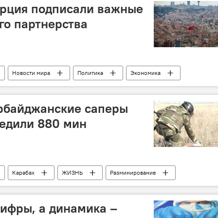
урция подписали важные
го партнерства
Новости мира
Политика
Экономика
сотрудничество
документы
ербайджанские саперы
редили 880 мин
Карабах
ЖИЗНЬ
Разминирование
уациям РФ
Министерство по чрезвычайным ситуациям АР
ифры, а динамика –