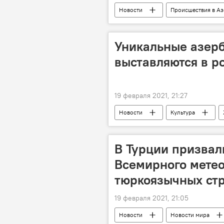
Новости
Происшествия в А
Сумгайыт
Кражи
П
Уникальные азер
выставляются в р
19 февраля 2021, 21:27
Новости
Культура
Экспонаты
Азербайджански
В Турции призвал
Всемирного метео
тюркоязычных ст
19 февраля 2021, 21:05
Новости
Новости мира