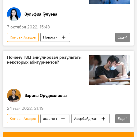
Зульфия Гулуева
7 октября 2022, 15:43
Кямран Асадов
Новости
Еще
4
Гедабейский район
школы
Министерство науки и образования АР
Почему ГЭЦ аннулировал результаты
некоторых абитуриентов?
Эксперт
Зарина Оруджалиева
24 мая 2022, 21:19
Кямран Асадов
экзамен
Азербайджан
Еще
4
ГЭЦ
Абитуриенты
Аннулирование
Образование