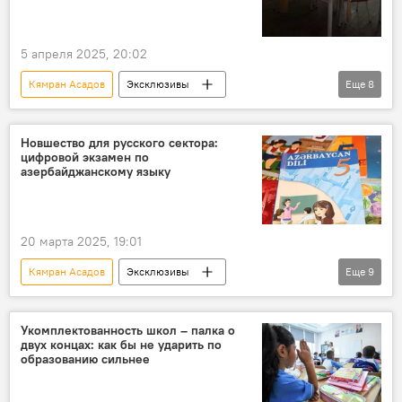
преображение
Революция
Эксперт
5 апреля 2025, 20:02
Кямран Асадов
Эксклюзивы
Еще
8
Азербайджан
Общество
Министерство науки и образования АР
Новшество для русского сектора:
цифровой экзамен по
Образование
Школа
школьники
азербайджанскому языку
Учебный год
Эксперт
20 марта 2025, 19:01
Кямран Асадов
Эксклюзивы
Еще
9
Азербайджан
Общество
Министерство науки и образования АР
Укомплектованность школ – палка о
двух концах: как бы не ударить по
Образование
Экзамены
образованию сильнее
Азербайджанский язык
Переход