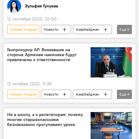
Зульфия Гулуева
12 сентября 2023, 20:00
Кямран Асадов
Новости
Азербайджан
Еще
5
Общество
Образование
Государственный экзаменационный центр (ГЭЦ)
Генпрокурор АР: Воевавшие на
стороне Армении наемники будут
Учебники
Школа
привлечены к ответственности
12 октября 2022, 11:39
Кямран Асадов
Новости
Азербайджан
Еще
4
Генпрокуратура АР
Кямран Алиев
Военные преступления
Наемники
Не в школу, а к репетиторам: почему
многие старшеклассники
безнаказанно прогуливают уроки