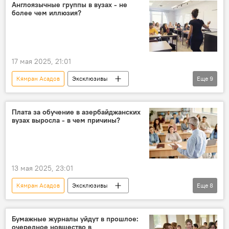
Министерство науки и образования АР
Англоязычные группы в вузах - не
более чем иллюзия?
Школа
Вступительные экзамены
Экзамены
Репетиторы
Эксперт
17 мая 2025, 21:01
Кямран Асадов
Эксклюзивы
Еще
9
Азербайджан
Общество
Образование
Плата за обучение в азербайджанских
вузах выросла - в чем причины?
Министерство науки и образования АР
вузы
Студенты
преподаватели
Английский
Эксперт
13 мая 2025, 23:01
Кямран Асадов
Эксклюзивы
Еще
8
Азербайджан
Общество
Министерство науки и образования АР
Бумажные журналы уйдут в прошлое:
очередное новшество в