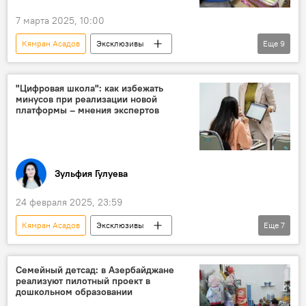
Эксперт
7 марта 2025, 10:00
Государственный экзаменационный центр (ГЭЦ)
Кямран Асадов
Эксклюзивы
Еще
9
Азербайджан
Общество
Образование
"Цифровая школа": как избежать
минусов при реализации новой
Министерство образования АР
платформы – мнения экспертов
Эмин Амруллаев
Школа
Учителя
Эксперт
Лерикский район
Зульфия Гулуева
24 февраля 2025, 23:59
Кямран Асадов
Эксклюзивы
Еще
7
Азербайджан
Общество
Министерство науки и образования АР
Семейный детсад: в Азербайджане
реализуют пилотный проект в
Образование
Школа
дошкольном образовании