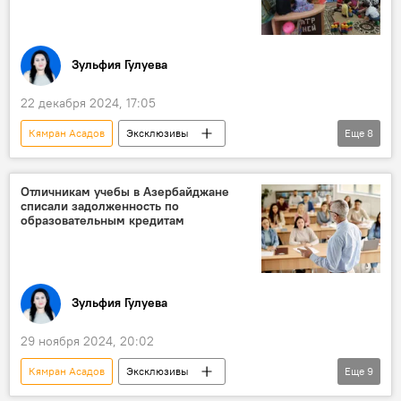
виртуальная школа
Эксперт
Зульфия Гулуева
22 декабря 2024, 17:05
Кямран Асадов
Эксклюзивы
Еще
8
Азербайджан
министр науки и образования Азербайджана Эмин Амруллаев
Отличникам учебы в Азербайджане
списали задолженность по
семейные детсады
образовательным кредитам
дошкольное образование
Пилотный проект
Регионы
Учебный процесс
Общество
Зульфия Гулуева
29 ноября 2024, 20:02
Кямран Асадов
Эксклюзивы
Еще
9
Азербайджан
Общество