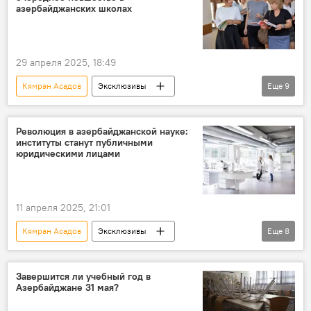
Образование
вузы
азербайджанских школах
Плата за обучение
Подорожание
Эксперт
29 апреля 2025, 18:49
Кямран Асадов
Эксклюзивы
Еще
9
Азербайджан
Школы
электронные классные журналы
новшество
Революция в азербайджанской науке:
институты станут публичными
Интернет
юридическими лицами
завсектором Госагентства по дошкольному и общему образованию Азербайджана Фидан Наджафова
образовательная платформа "Цифровая школа"
11 апреля 2025, 21:01
закон "Об образовании"
Общество
Кямран Асадов
Эксклюзивы
Еще
8
Азербайджан
Общество
Наука
Национальная академия наук Азербайджана
Завершится ли учебный год в
Азербайджане 31 мая?
государственные учреждения