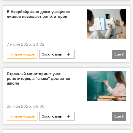
Азербайджан
Министерство науки и образования АР
В Азербайджане даже учащиеся
лицеев посещают репетиторов
Образование
вузы
Рейтинг
БГУ
Университет АДА
Эксперт
7 июня 2025, 20:02
Кямран Асадов
Эксклюзивы
Еще
8
Азербайджан
Общество
Образование
Странный мониторинг: учат
репетиторы, а "слава" достается
Министерство науки и образования АР
школе
Школьник
лицей
Репетиторы
Эксперт
26 мая 2025, 09:00
Кямран Асадов
Эксклюзивы
Еще
8
Азербайджан
Образование