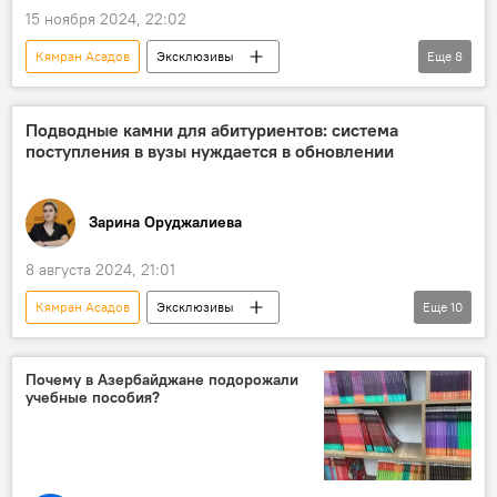
15 ноября 2024, 22:02
Кямран Асадов
Эксклюзивы
Еще
8
Азербайджан
Общество
Учителя
Школа
Зарплата
Подводные камни для абитуриентов: система
поступления в вузы нуждается в обновлении
Налогообложение
Освобождение
Эксперт
Зарина Оруджалиева
8 августа 2024, 21:01
Кямран Асадов
Эксклюзивы
Еще
10
Азербайджан
Общество
Поступление
вузы
Образование
Почему в Азербайджане подорожали
учебные пособия?
Университет
Экзамены
ГЭЦ
школьная программа
Эксперты