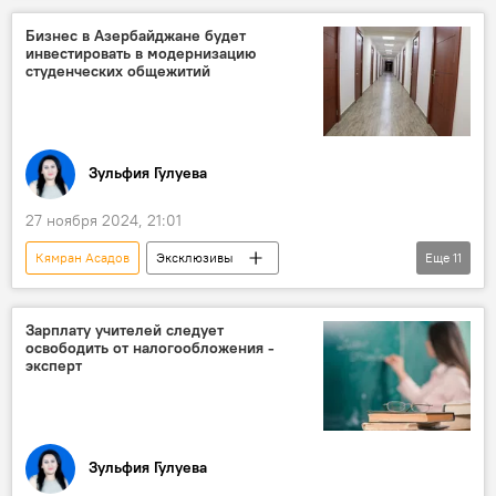
Образование
Бизнес в Азербайджане будет
инвестировать в модернизацию
Министерство образования АР
Эксперт
студенческих общежитий
Кредит
Студенты
Списание
Задолженность
Зульфия Гулуева
27 ноября 2024, 21:01
Кямран Асадов
Эксклюзивы
Еще
11
Азербайджан
Общество
Образование
Зарплату учителей следует
освободить от налогообложения -
Министерство образования АР
BP
эксперт
вузы
Общежития
Студенты
Модернизация
Бизнес
Эксперт
Зульфия Гулуева