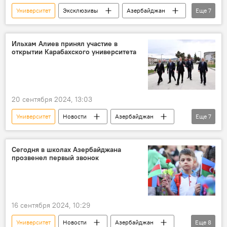
Университет
Эксклюзивы
Азербайджан
Еще
7
Россия
Общество
Обучение
Образование
ВУЗ
Студенты
Ильхам Алиев принял участие в
открытии Карабахского университета
азербайджанские студенты
20 сентября 2024, 13:03
Университет
Новости
Азербайджан
Еще
7
Карабах
Карабахский экономический район
Сегодня в школах Азербайджана
прозвенел первый звонок
Открытие
Ильхам Алиев
Выступление
Общежитие
Студенты
16 сентября 2024, 10:29
Университет
Новости
Азербайджан
Еще
8