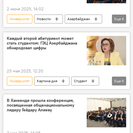
2 июня 2025, 14:02
Университет
Новости
Азербайджан
Еще
8
Карабах
Ханкенди
освобожденные земли
Каждый второй абитуриент может
стать студентом: ГЭЦ Азербайджана
госпрограмма "Великое возвращение"
обнародовал цифры
Форум
Партнерство
Министерство науки и образования АР
23 мая 2025, 12:20
Эмин Амруллаев
Университет
Картина дня
Студент
Еще
9
Абитуриенты
Азербайджан
Государственный экзаменационный центр (ГЭЦ)
В Ханкенди прошла конференция,
посвященная общенациональному
Малейка Аббасзаде
карабахский
лидеру Гейдару Алиеву
План
Государственный
заказ
учащиеся
7 мая 2025, 14:05