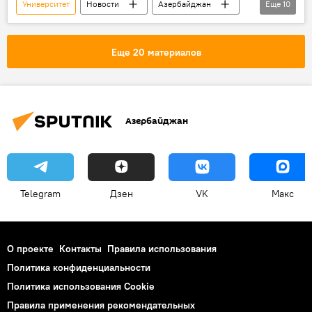
Университет
Новости
Азербайджан
Еще
10
Ильхам Алиев
Поездка
освобожденные земли
Карабах
Еще 20 материалов
Ханкенди
Открытие
Отель
Президент Азербайджана
Шуша
Мечеть
Азербайджан
Telegram
Дзен
VK
Макс
О проекте
Контакты
Правила использования
Политика конфиденциальности
Политика использования Cookie
Правила применения рекомендательных