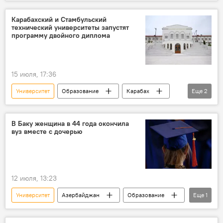
Карабахский и Стамбульский
технический университеты запустят
программу двойного диплома
15 июля, 17:36
Университет
Образование
Карабах
Еще
2
Стамбул
Возрождение и реинтеграция Карабаха
В Баку женщина в 44 года окончила
вуз вместе с дочерью
12 июля, 13:23
Университет
Азербайджан
Образование
Еще
1
Диплом