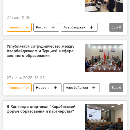
27 мая, 11:06
Университет
Россия
Азербайджан
Еще
6
Школы
Баку
Москва
Михаил Галузин
МИД России
Углубляется сотрудничество между
Азербайджаном и Турцией в сфере
Посольство
военного образования
27 июня 2025, 13:03
Университет
Новости
Азербайджан
Еще
6
Минобороны Азербайджана
Турция
Министерство обороны Турции
делегация
В Ханкенди стартовал "Карабахский
форум образования и партнерства"
Визит
военное образование