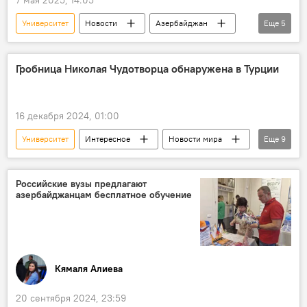
Университет
Новости
Азербайджан
Еще
5
Карабах
Ханкенди
Карабахский экономический район
Гробница Николая Чудотворца обнаружена в Турции
конференция
Общенациональный лидер Азербайджана Гейдар Алиев
16 декабря 2024, 01:00
Университет
Интересное
Новости мира
Еще
9
Турция
Италия
Ученые
Специалисты
Могила
Гробница
Российские вузы предлагают
азербайджанцам бесплатное обучение
Захоронение
Мустафа Кемаль Ататюрк
святой
Кямаля Алиева
20 сентября 2024, 23:59