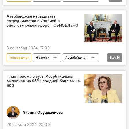
Баку
Общество
Образование
Министерство образования АР
Азербайджан наращивает
сотрудничество с Италией в
Управление образования города Баку (УОГБ)
энергетической сфере - ОБНОВЛЕНО
Первый звонок
Школа
Учебный год
6 сентября 2024, 17:03
Университет
Новости
Азербайджан
Еще
10
Италия
Ильхам Алиев
Выступление
Форум
Европа
План приема в вузы Азербайджана
выполнен на 95%: средний балл выше
энергетическая безопасность
500
Южный газовый коридор
Евросоюз
Сотрудничество
Товарооборот
Зарина Оруджалиева
26 августа 2024, 23:00