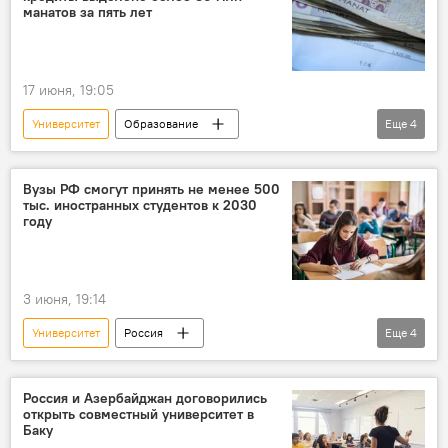
манатов за пять лет
17 июня, 19:05
Университет
Образование
Еще
4
образовательный студенческий кредит
Студенты
Бакалавриат
Вузы РФ смогут принять не менее 500
тыс. иностранных студентов к 2030
Магистратура
году
3 июня, 19:14
Университет
Россия
Еще
4
Министерство образования и науки РФ
заместитель министра науки и высшего образования России Ольга Петрова
Россия и Азербайджан договорились
открыть совместный университет в
иностранные студенты
вузы
Баку