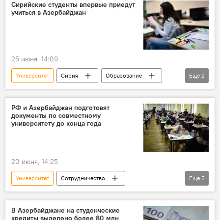
Сирийские студенты впервые приедут
учиться в Азербайджан
25 июня, 14:09
Университет
Сирия
Образование
Еще
2
Сотрудничество
Школы
РФ и Азербайджан подготовят
документы по совместному
университету до конца года
20 июня, 14:25
Университет
Сотрудничество
Еще
5
Совет федерации РФ
Образование
Россия
Азербайджан
Баку
В Азербайджане на студенческие
кредиты выделено более 80 млн