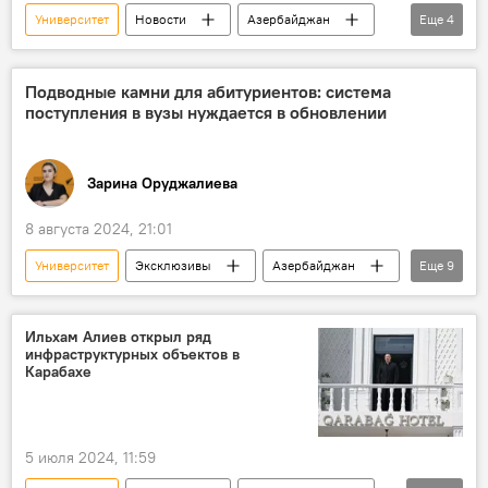
Университет
Новости
Азербайджан
Еще
4
Общество
Государственный экзаменационный центр (ГЭЦ)
Подводные камни для абитуриентов: система
поступления в вузы нуждается в обновлении
Вступительные экзамены
Малейка Аббасзаде
Зарина Оруджалиева
8 августа 2024, 21:01
Университет
Эксклюзивы
Азербайджан
Еще
9
Общество
Поступление
вузы
Образование
Экзамены
ГЭЦ
Ильхам Алиев открыл ряд
инфраструктурных объектов в
школьная программа
Эксперты
Карабахе
Кямран Асадов
5 июля 2024, 11:59