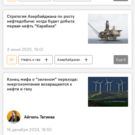
Энергетика
мнение
SOCAR
Экспорт
Нефть
Инфраструктура
Стратегия Азербайджана по росту
нефтедобычи: когда будет добыта
Месторождение
Газ
Добыча
первая нефть "Карабаха"
"зеленая энергетика"
Экономика
3 июня 2025, 19:01
BP
Нефть и газ
Азербайджан
Еще
8
Месторождение
Бакинский энергетический форум
Конец мифа о "зеленом" переходе:
энергокомпании возвращаются к
Шафаг- Асиман
Каспийское море
нефти и газу
Турция
Региональный директор компании BP Гордон Биррелл
Разведка
Бурение новой скважины
Айгюль Тагиева
16 декабря 2024, 18:50