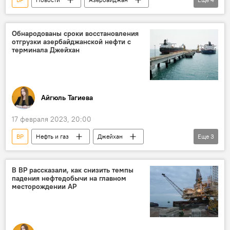
Министерство экономики АР
энергетика
ВИЭ
экспорт
Обнародованы сроки восстановления
отгрузки азербайджанской нефти с
терминала Джейхан
Айгюль Тагиева
17 февраля 2023, 20:00
BP
Нефть и газ
Джейхан
Еще
3
Прокачка нефти
Восстановление
Сроки
В BP рассказали, как снизить темпы
падения нефтедобычи на главном
месторождении АР