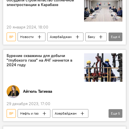
Газ
электростанции в Карабахе
20 января 2024, 18:00
BP
Новости
Азербайджан
Баку
Еще
4
Али Асадов
Альтернативная энергетика
солнечная электростанция
Карабах
Бурение скважины для добычи
"глубокого газа" на АЧГ начнется в
2024 году
Айгюль Тагиева
29 декабря 2023, 17:00
BP
Нефть и газ
Азербайджан
Еще
5
Азери-Чираг-Гюнешли
Каспийское море