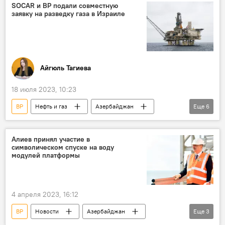
Добыча
Скважина
SOCAR
SOCAR и BP подали совместную
заявку на разведку газа в Израиле
Айгюль Тагиева
18 июля 2023, 10:23
BP
Нефть и газ
Азербайджан
Еще
6
SOCAR
Израиль
Месторождение
Газ
Разведка
Экономика
Алиев принял участие в
символическом спуске на воду
модулей платформы
4 апреля 2023, 16:12
BP
Новости
Азербайджан
Еще
3