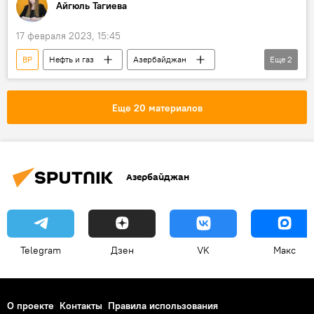
Айгюль Тагиева
17 февраля 2023, 15:45
BP
Нефть и газ
Азербайджан
Еще
2
Нефтедобыча
Азери-Чираг-Гюнешли
Еще 20 материалов
Азербайджан
Telegram
Дзен
VK
Макс
О проекте
Контакты
Правила использования