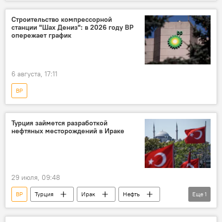
Строительство компрессорной
станции "Шах Дениз": в 2026 году BP
опережает график
6 августа, 17:11
BP
Турция займется разработкой
нефтяных месторождений в Ираке
29 июля, 09:48
BP
Турция
Ирак
Нефть
Еще
1
Месторождения