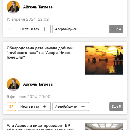
Айгюль Тагиева
15 апреля 2024, 22:02
BP
Нефть и газ
Азербайджан
Еще
4
Азери-Чираг-Гюнешли
месторождение «Гюнешли
Обнародована дата начала добычи
"глубокого газа" на "Азери-Чираг-
месторождение "Абшерон"
Абу-Даби
Гюнешли"
Айгюль Тагиева
9 февраля 2024, 20:00
BP
Нефть и газ
Азербайджан
Еще
5
Азери-Чираг-Гюнешли
Каспийское море
Добыча с АЧГ
месторождение "Шахдениз"
Али Асадов и вице-президент BP
обсудили строительство солнечной