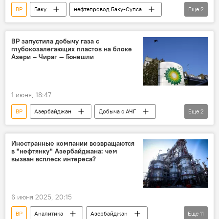
BP
Баку
нефтепровод Баку-Супса
Еще
2
SOCAR
Ресурсы
BP запустила добычу газа с
глубокозалегающих пластов на блоке
Азери – Чираг — Гюнешли
1 июня, 18:47
BP
Азербайджан
Добыча с АЧГ
Еще
2
АЧГ
Соглашение
Иностранные компании возвращаются
в "нефтянку" Азербайджана: чем
вызван всплеск интереса?
6 июня 2025, 20:15
BP
Аналитика
Азербайджан
Еще
11