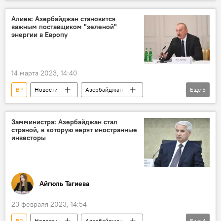
Ильхам Алиев
АЧГ
церемония
Алиев: Азербайджан становится
важным поставщиком "зеленой"
энергии в Европу
14 марта 2023, 14:40
BP
Новости
Азербайджан
Еще
5
"зеленая" энергия
Европа
Сангачал
Ильхам Алиев
Германия
Замминистра: Азербайджан стал
страной, в которую верят иностранные
инвесторы
Айгюль Тагиева
23 февраля 2023, 14:54
BP
Новости
Азербайджан
Еще
4