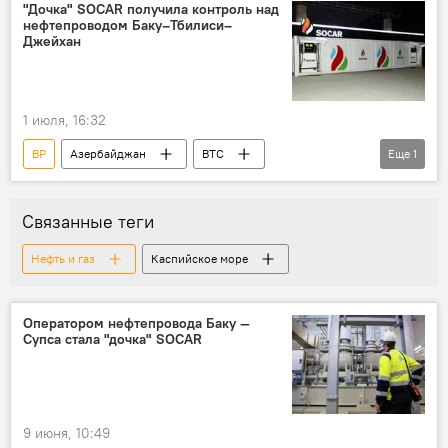
"Дочка" SOCAR получила контроль над
нефтепроводом Баку–Тбилиси–
Джейхан
1 июля, 16:32
BP
Азербайджан
BTC
Еще
1
Нефтепровод
Связанные теги
Нефть и газ
Каспийское море
Оператором нефтепровода Баку —
Супса стала "дочка" SOCAR
9 июня, 10:49