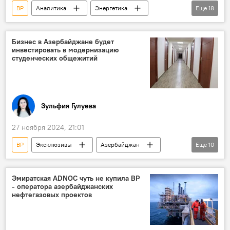
BP
Аналитика
Энергетика
Еще
18
Северное море
Месторождения
Equinor
Shell
СП
Нефть
Бизнес в Азербайджане будет
инвестировать в модернизацию
Газ
Добыча
Прибыль
студенческих общежитий
ВИЭ
энергопереход
Электроэнергия
Спрос
Потребление
Зульфия Гулуева
Азиатско-Тихоокеанский регион
27 ноября 2024, 21:01
Международное энергетическое агентство
BP
Эксклюзивы
Азербайджан
Еще
10
Экономика
энергобаланс
Общество
Образование
Министерство образования АР
вузы
Эмиратская ADNOC чуть не купила BP
- оператора азербайджанских
Общежития
Студенты
нефтегазовых проектов
Модернизация
Бизнес
Эксперт
Кямран Асадов