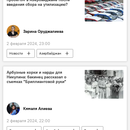
введения сбора на утилизацию?
Зарина Оруджалиева
2 февраля 2024, 23:00
Новости
Азербайджан
поддержанные автомобили
Утилизация
Сбор
Цены
Импорт
Арбузные корки и нарды для
Никулина: бакинец рассказал о
Логистика
Расходы
Общество
съемках "Бриллиантовой руки"
Кабинет министров АР
постановление
Кямаля Алиева
2 февраля 2024, 22:00