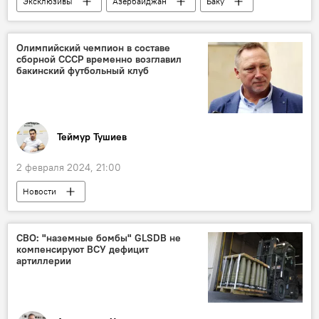
Эксклюзивы
Азербайджан
Баку
фильм "Бриллиантовая рука"
Леонид Гайдай
Андрей Миронов
Олимпийский чемпион в составе
сборной СССР временно возглавил
Юрий Никулин
Съемки фильма
бакинский футбольный клуб
Ичеришехер
Киностудия "Азербайджанфильм"
художник Фикрет Алекперов
Теймур Тушиев
2 февраля 2024, 21:00
Новости
премьер-лига Азербайджана по футболу
ФК "Сабах"
Игорь Пономарев
СВО: "наземные бомбы" GLSDB не
компенсируют ВСУ дефицит
Мурад Мусаев
Отставка
Матч
артиллерии
ФК "Туран-Товуз"
Спорт