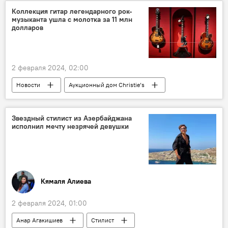
Россия
летчики
повар
Коллекция гитар легендарного рок-
музыканта ушла с молотка за 11 млн
Сталик Ханкишиев
Общественный туалет
долларов
2 февраля 2024, 02:00
Новости
Аукционный дом Christie’s
Новости мира
Великобритания
Рок-группа
Рок
гитарист
Звездный стилист из Азербайджана
исполнил мечту незрячей девушки
Аукцион
Кямаля Алиева
2 февраля 2024, 01:00
Анар Агакишиев
Стилист