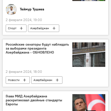
Теймур Тушиев
2 февраля 2024, 19:00
Спорт
Азербайджан
Вольная борьба
Федерация борьбы Азербайджана
Российские сенаторы будут наблюдать
за выборами президента
главный тренер
Интервью
Азербайджана - ОБНОВЛЕНО
Чемпионат Европы
2 февраля 2024, 18:00
Новости
Азербайджан
Президентские выборы
Подготовка
СНГ
Наблюдатели
Отчет
Глава МИД Азербайджана
раскритиковал двойные стандарты
Избирательные участки
Европы
Мониторинг выборов в Азербайджане