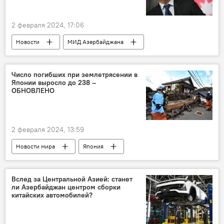
Политика
2 февраля 2024, 17:06
Новости
МИД Азербайджана
Джейхун Байрамов
Заявление
ЕС
Двойные стандарты
Южный Кавказ
Число погибших при землетрясении в
Японии выросло до 238 –
мирное урегулирование
Армения
ОБНОВЛЕНО
ПАСЕ
Политика
2 февраля 2024, 13:59
Новости мира
Япония
Стихийное бедствие
Скоростной поезд
АЭС
Цунами
Россия
Вслед за Центральной Азией: станет
ли Азербайджан центром сборки
Сахалин
Фумио Кисида
китайских автомобилей?