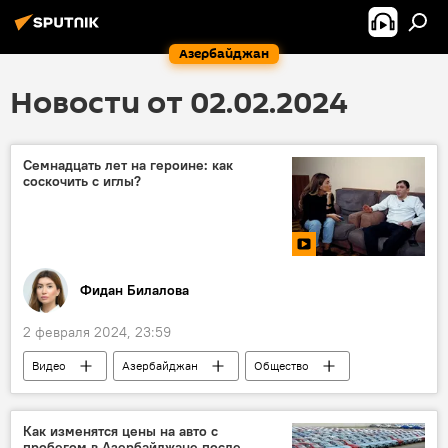
Азербайджан
Новости от 02.02.2024
Семнадцать лет на героине: как
соскочить с иглы?
Фидан Билалова
2 февраля 2024, 23:59
Видео
Азербайджан
Общество
Наркомания
Наркоманы
Реабилитация
Героин
Судьба
Как изменятся цены на авто с
пробегом в Азербайджане после