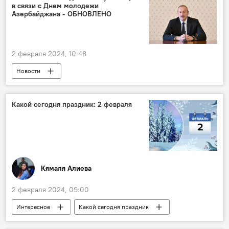
в связи с Днем молодежи
Бразилия
Китай
Азербайджана - ОБНОВЛЕНО
2 февраля 2024, 10:48
Новости
Первый вице-президент Азербайджана Мехрибан Алиева
День молодежи
Азербайджан
Какой сегодня праздник: 2 февраля
Публикация
Гейдар Алиев
I Форум молодежи
Генассамблея ООН
Общество
Праздник
Кямаля Алиева
2 февраля 2024, 09:00
Интересное
Какой сегодня праздник
Кто сегодня родился
Азербайджан