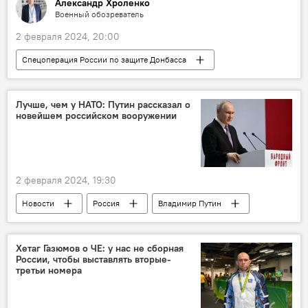
Александр Хроленко
Военный обозреватель
2 февраля 2024, 20:00
Спецоперация России по защите Донбасса
СВО
ВСУ
высокоточные бомбы
Запад
Поставки
Боеприпасы
Лучше, чем у НАТО: Путин рассказал о
новейшем российском вооружении
киевский режим
Нехватка
ПВО
Россия
ЗРК
Политика
2 февраля 2024, 19:30
Новости
Россия
Владимир Путин
Тула
Форум
Выступление
ВПК
вооружения
ЗРК
Хетаг Газюмов о ЧЕ: у нас не сборная
России, чтобы выставлять вторые-
Бронетехника
СВО
Политика
третьи номера