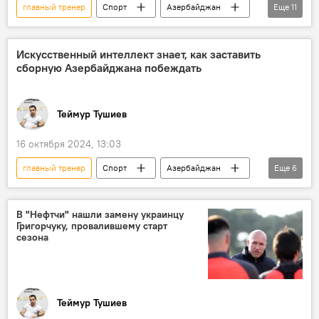
главный тренер
Спорт
Азербайджан
Еще
11
премьер-лига
Футбол
ФК "Нефтчи"
Баку
Искусственный интеллект знает, как заставить
сборную Азербайджана побеждать
Роман Григорчук
российский тренер Курбан Бердыев
Теймур Тушиев
Рамиль Шейдаев
ФК "Зиря"
ФК "Сабах"
Лига Европы УЕФА
16 октября 2024, 13:03
ФК "Туран-Товуз"
главный тренер
Спорт
Азербайджан
Еще
6
Сборная Азербайджана по футболу
Футбол
Фернанду Сантуш
АФФА
В "Нефтчи" нашли замену украинцу
Григорчуку, провалившему старт
нейросети
искусственный интеллект
сезона
Теймур Тушиев