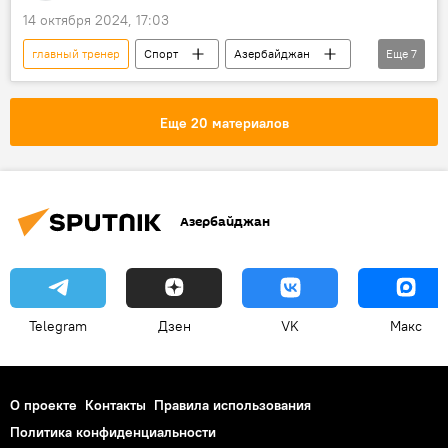
14 октября 2024, 17:03
главный тренер
Спорт
Азербайджан
Еще
7
Футбол
премьер-лига
ФК "Нефтчи"
наставник
Еще 20 материалов
ФК "Карабах"
ФК "Сумгайыт"
Чемпион
Азербайджан
Telegram
Дзен
VK
Макс
О проекте
Контакты
Правила использования
Политика конфиденциальности