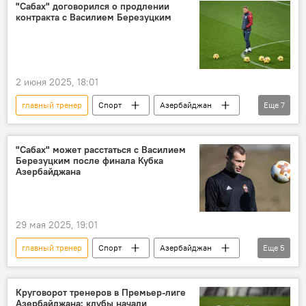
российский тренер Курбан Бердыев
"Сабах" договорился о продлении
контракта с Василием Березуцким
ФК "Туран-Товуз"
наставник
уход
Отставка
2 июня 2025, 18:01
главный тренер
Спорт
Азербайджан
Еще
7
Футбол
ФК "Сабах"
ФК "Карабах"
российский тренер Василий Березуцкий
"Сабах" может расстаться с Василием
Березуцким после финала Кубка
Продление
Контракт
Азербайджана
Кубок Азербайджана по футболу
29 мая 2025, 19:01
главный тренер
Спорт
Азербайджан
Еще
5
Футбол
ФК "Сабах"
российский тренер Василий Березуцкий
Круговорот тренеров в Премьер-лиге
Азербайджана: клубы начали