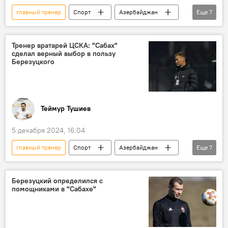
главный тренер
Спорт
Азербайджан
Еще
7
Футбол
премьер-лига
ФК "Карабах"
ФК "Сабах"
Тренер вратарей ЦСКА: "Сабах"
сделал верный выбор в пользу
ФК "Сабаил"
Ничья
Березуцкого
чемпионат Азербайджана по футболу
Теймур Тушиев
5 декабря 2024, 16:04
главный тренер
Спорт
Азербайджан
Еще
7
Футбол
наставник
ФК "Сабах"
премьер-лига
Дмитрий Крамаренко
Березуцкий определился с
помощниками в "Сабахе"
Центральный спортивный клуб армии (ЦСКА)
Интервью