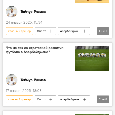
Теймур Тушиев
24 января 2025, 15:34
главный тренер
Спорт
Азербайджан
Еще
7
Дзюдо
Федерация дзюдо Азербайджана
Сборная
кадровые перестановки
Что не так со стратегией развития
футбола в Азербайджане?
Польша
Франция
Япония
Теймур Тушиев
17 января 2025, 18:03
главный тренер
Спорт
Азербайджан
Еще
8
Футбол
Стратегия
Развитие
АФФА
Ариф Асадов
наставник