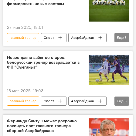
Отставка
наставник
формировать новые составы
27 мая 2025, 18:01
главный тренер
Спорт
Азербайджан
Еще
6
Футбол
премьер-лига
Чемпионат
наставник
Фернанду Сантуш
Новое давно забытое старое:
белорусский тренер возвращается в
УЕФА
ФК "Сумгайыт"
13 мая 2025, 19:03
главный тренер
Спорт
Азербайджан
Еще
6
АФФА
ФК "Сумгайыт"
Алексей Бага
Футбол
наставник
Фернанду Сантуш может досрочно
покинуть пост главного тренера
премьер-лига
сборной Азербайджана