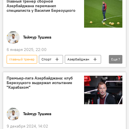
Главный тренер сборной
Азербайджана переманил
УЕФА
ФИФА
специалиста у Василия Березуцкого
Теймур Тушиев
6 января 2025, 22:00
главный тренер
Спорт
Азербайджан
Еще
7
Футбол
Сборная Азербайджана по футболу
Россия
Премьер-лига Азербайджана: клуб
Березуцкого выдержал испытание
российский тренер Василий Березуцкий
"Карабахом"
Ариф Асадов
Джанни Де Бьязи
Ассоциация футбольных федераций Азербайджана (AFFA)
Теймур Тушиев
9 декабря 2024, 14:02