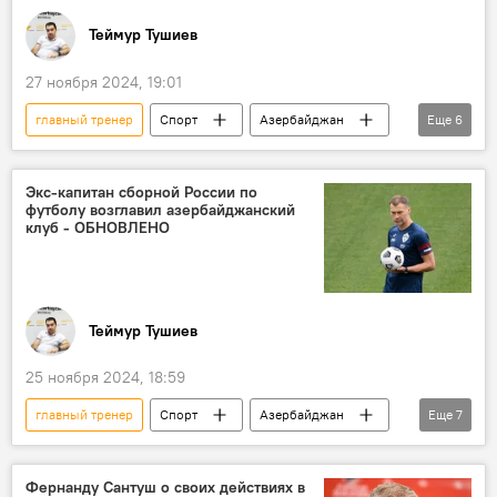
Теймур Тушиев
27 ноября 2024, 19:01
главный тренер
Спорт
Азербайджан
Еще
6
Футбол
ФК "Сабах"
наставник
помощник
Мурад Мусаев
Баку
Экс-капитан сборной России по
футболу возглавил азербайджанский
клуб - ОБНОВЛЕНО
Теймур Тушиев
25 ноября 2024, 18:59
главный тренер
Спорт
Азербайджан
Еще
7
Футбол
премьер-лига
Тренер
наставник
ФК "Сабах"
Фернанду Сантуш о своих действиях в