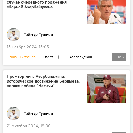
случае очередного поражения
Сборная России по футболу
капитан
сборной Азербайджана
Теймур Тушиев
15 ноября 2024, 15:05
главный тренер
Спорт
Азербайджан
Еще
6
Футбол
Сборная Азербайджана по футболу
наставник
Фернанду Сантуш
Премьер-лига Азербайджана:
историческое достижение Бердыева,
Лига наций
УЕФА
первая победа "Нефтчи"
Теймур Тушиев
21 октября 2024, 18:00