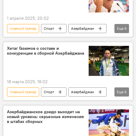
1 апреля 2025, 20:02
главный тренер
Спорт
Азербайджан
Еще
6
Футбол
Сборная Азербайджана по футболу
национальная команда
Фернанду Сантуш
Хетаг Газюмов о составе и
конкуренции в сборной Азербайджана
Отставка
АФФА
18 марта 2025, 18:02
главный тренер
Спорт
Азербайджан
Еще
6
Борьба
Вольная борьба
Чемпионат Европы
Состав
Азербайджанское дзюдо выходит на
новый уровень: серьезные изменения
Хетаг Газюмов
Словакия
в штабах сборных