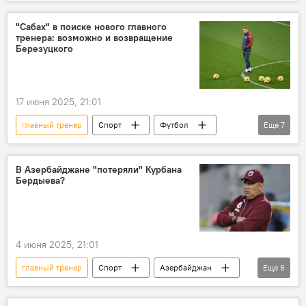
АФФА
сборная Азербайджана
национальная команда
наставник
"Сабах" в поиске нового главного
тренера: возможно и возвращение
Назначение
ФК "Араз Нахчыван"
Березуцкого
17 июня 2025, 21:01
главный тренер
Спорт
Футбол
Еще
7
Азербайджан
Баку
ФК "Сабах"
наставник
помощник
В Азербайджане "потеряли" Курбана
Бердыева?
российский тренер Василий Березуцкий
Возвращение
4 июня 2025, 21:01
главный тренер
Спорт
Азербайджан
Еще
6
Футбол