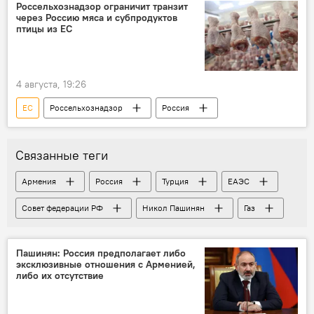
Россельхознадзор ограничит транзит
через Россию мяса и субпродуктов
птицы из ЕС
4 августа, 19:26
ЕС
Россельхознадзор
Россия
Связанные теги
Армения
Россия
Турция
ЕАЭС
Совет федерации РФ
Никол Пашинян
Газ
Пашинян: Россия предполагает либо
эксклюзивные отношения с Арменией,
либо их отсутствие