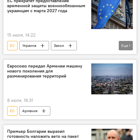
ЕС прекратит предоставление
временной защиты военнообязанным
украинцам с марта 2027 года
15 июля, 14:22
ЕС
Украина
Закон
Еще
1
военнообязанные
Евросоюз передал Армении машину
нового поколения для
разминирования территорий
8 июля, 18:31
ЕС
Армения
Премьер Болгарии выразил
готовность наложить вето на пакет