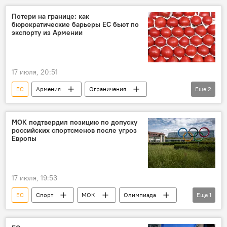
Потери на границе: как
бюрократические барьеры ЕС бьют по
экспорту из Армении
17 июля, 20:51
ЕС
Армения
Ограничения
Еще
2
Евросоюз
Россия
МОК подтвердил позицию по допуску
российских спортсменов после угроз
Европы
17 июля, 19:53
ЕС
Спорт
МОК
Олимпиада
Еще
1
Россия