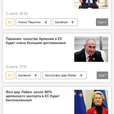
2 июля, 18:52
ЕС
Никол Пашинян
Армения
Еще
4
Безвизовый режим
Урсула фон дер Ляйен
Переговоры
Ереван
Пашинян: членство Армении в ЕС
будет очень большим достижением
2 июля, 17:51
ЕС
Армения
Урсула фон дер Ляйен
Еще
1
Никол Пашинян
Фон дер Ляйен: около 80%
армянского экспорта в ЕС будет
беспошлинным