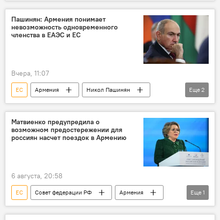
Пашинян: Армения понимает
невозможность одновременного
членства в ЕАЭС и ЕС
Вчера, 11:07
ЕС
Армения
Никол Пашинян
Еще
2
ЕАЭС
Выбор
Матвиенко предупредила о
возможном предостережении для
россиян насчет поездок в Армению
6 августа, 20:58
ЕС
Совет федерации РФ
Армения
Еще
1
Туризм