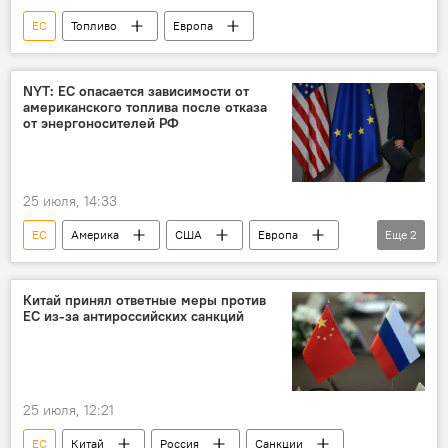
ЕС
Топливо
Европа
NYT: ЕС опасается зависимости от
американского топлива после отказа
от энергоносителей РФ
25 июля, 14:33
ЕС
Америка
США
Европа
Еще
2
Топливо
Газ
Китай принял ответные меры против
ЕС из-за антироссийских санкций
25 июля, 12:21
ЕС
Китай
Россия
Санкции