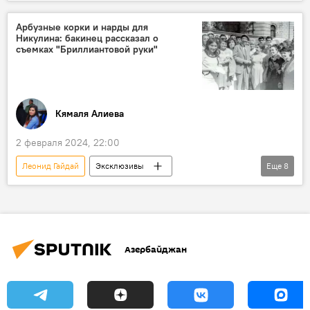
СССР
История
Актриса
Кончина
Арбузные корки и нарды для
Никулина: бакинец рассказал о
съемках "Бриллиантовой руки"
Кямаля Алиева
2 февраля 2024, 22:00
Леонид Гайдай
Эксклюзивы
Еще
8
Азербайджан
Баку
фильм "Бриллиантовая рука"
Андрей Миронов
Юрий Никулин
Азербайджан
Съемки фильма
Ичеришехер
Киностудия "Азербайджанфильм"
художник Фикрет Алекперов