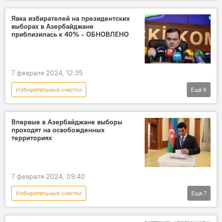
Президентские выборы в Азербайджане 2024
Хиджран Гусейнова
Азербайджан
Выборы президента
Явка избирателей на президентских
выборах в Азербайджане
Политика
Избиратели
ЦИК АР
приблизилась к 40% - ОБНОВЛЕНО
7 февраля 2024, 12:35
Избирательные участки
Еще
6
Президентские выборы в Азербайджане 2024
Азербайджан
Выборы президента
Впервые в Азербайджане выборы
проходят на освобожденных
ЦИК АР
Явка
Избиратели
территориях
7 февраля 2024, 09:40
Избирательные участки
Еще
7
Президентские выборы в Азербайджане 2024