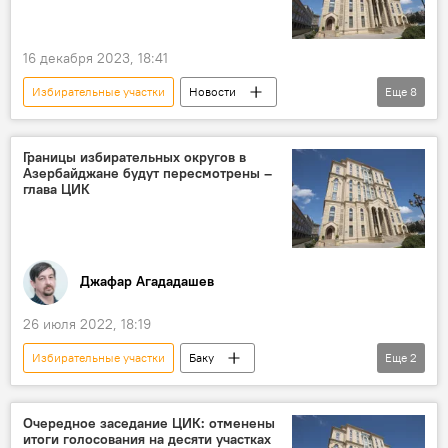
Дипломатические представительства
консульство
голосование за рубежом
16 декабря 2023, 18:41
процедура
Политика
Избирательные участки
Новости
Еще
8
ЦИК АР
Мазахир Панахов
Азербайджан
Президентские выборы
Границы избирательных округов в
Азербайджане будут пересмотрены –
Кандидаты в президенты
Регистрация
глава ЦИК
Голосование
освобожденные территории
Политика
Джафар Агададашев
26 июля 2022, 18:19
Избирательные участки
Баку
Еще
2
Азербайджан
ЦИК
Очередное заседание ЦИК: отменены
итоги голосования на десяти участках