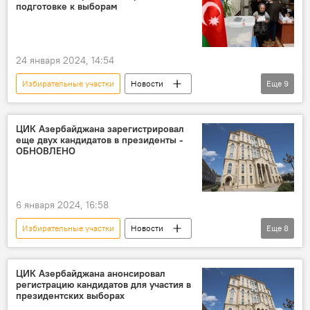
Отчет
подготовке к выборам
Мониторинг выборов в Азербайджане
Политика
24 января 2024, 14:54
Избирательные участки
Новости
Еще
9
Азербайджан
ЦИК АР
Мазахир Панахов
Президентские выборы
ЦИК Азербайджана зарегистрировал
еще двух кандидатов в президенты -
Подготовка
избирательные бюллетени
ОБНОВЛЕНО
камеры видеонаблюдения
Голосование на выборах
Политика
6 января 2024, 16:58
Избирательные участки
Новости
Еще
8
Азербайджан
Центральная избирательная комиссия АР
ЦИК Азербайджана анонсировал
регистрацию кандидатов для участия в
Президентские выборы
президентских выборах