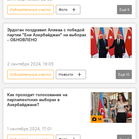
Избирательные участки
Фото
Еще
9
Азербайджан
Общество
Выборы
Муниципалитет
Муниципальные выборы
Эрдоган поздравил Алиева с победой
партии "Ени Азербайджан" на выборах
ЦИК АР
Голосование
Избиратели
- ОБНОВЛЕНО
Избирательный процесс
2 сентября 2024, 19:05
Избирательные участки
Новости
Еще
10
Азербайджан
Политика
Милли Меджлис
Как проходит голосование на
парламентских выборах в
Внеочередные парламентские выборы
Азербайджане?
ЦИК АР
освобожденные территории
14
Голосование
Наблюдатели
1 сентября 2024, 17:01
Мазахир Панахов
ОБСЕ