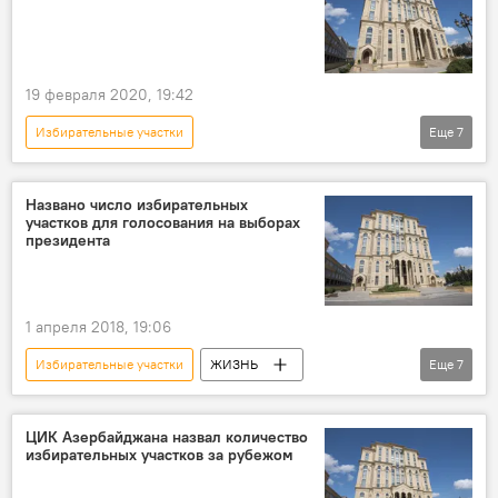
19 февраля 2020, 19:42
Избирательные участки
Еще
7
Внеочередные выборы в Милли Меджлис
Новости
Азербайджан
Политика
Названо число избирательных
участков для голосования на выборах
Центральная избирательная комиссия АР
президента
Обращения
голосование
1 апреля 2018, 19:06
Избирательные участки
ЖИЗНЬ
Еще
7
Азербайджан
Политика
Новости
голосование
выборы
ЦИК Азербайджана назвал количество
избирательных участков за рубежом
Президентские выборы
Выборы президента в Азербайджане