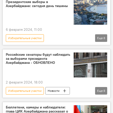
Азербайджан
освобожденные земли
Президентские выборы в
Азербайджане: сегодня день тишины
Выборы
Голосование
активность
Карабах
6 февраля 2024, 11:00
Избирательные участки
Еще
8
Президентские выборы в Азербайджане 2024
Азербайджан
Политика
Российские сенаторы будут наблюдать
за выборами президента
Выборы президента
ЦИК АР
Азербайджана - ОБНОВЛЕНО
День тишины
Избиратели
Россия
2 февраля 2024, 18:00
Избирательные участки
Новости
Еще
8
Азербайджан
Президентские выборы
Подготовка
СНГ
Наблюдатели
Бюллетени, камеры и наблюдатели:
глава ЦИК Азербайджана рассказал о