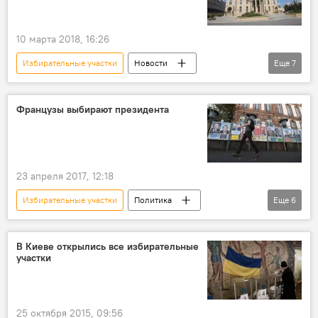
10 марта 2018, 16:26
Избирательные участки
Новости
Еще
7
Азербайджан
Политика
Зампред ЦИК Натиг Мамедов
голосование
Французы выбирают президента
голосование за рубежом
Президентские выборы
Выборы президента в Азербайджане
23 апреля 2017, 12:18
Избирательные участки
Политика
Еще
6
Новости
Новости мира
Франция
Президентские выборы
безопасность
В Киеве открылись все избирательные
участки
кандидаты
25 октября 2015, 09:56