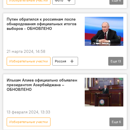
Избирательные участки
Фото
Еще
6
фотолента
Азербайджан
Политика
Путин обратился к россиянам после
обнародования официальных итогов
Внеочередные парламентские выборы
выборов - ОБНОВЛЕНО
Парламент
СНГ
Совет федерации РФ
21 марта 2024, 14:58
Избирательные участки
Россия
Еще
13
Президентские выборы
Голосование на выборах
Москва
Ильхам Алиев официально объявлен
президентом Азербайджана –
Подмосковье
Регионы
ЦИК РФ
ОБНОВЛЕНО
электронное голосование
избирательные бюллетени
Политика
13 февраля 2024, 13:33
Президентские выборы в России - 2024
Избирательные участки
Еще
6
Милли Меджлис
Наблюдатели