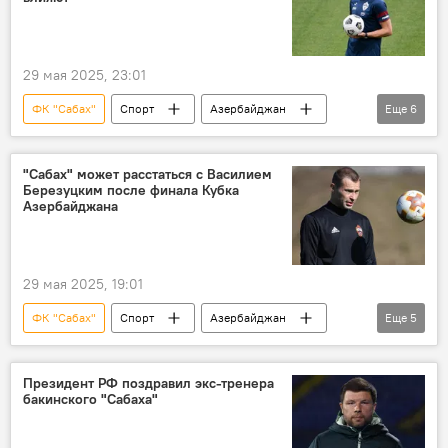
российский тренер Василий Березуцкий
29 мая 2025, 23:01
ФК "Сабах"
Спорт
Азербайджан
Еще
6
Футбол
российский тренер Василий Березуцкий
"Сабах" может расстаться с Василием
Березуцким после финала Кубка
ФК "Карабах"
Гурбан Гурбанов
Азербайджана
Интервью
Отставка
29 мая 2025, 19:01
ФК "Сабах"
Спорт
Азербайджан
Еще
5
Футбол
российский тренер Василий Березуцкий
Президент РФ поздравил экс-тренера
бакинского "Сабаха"
Отставка
главный тренер
наставник