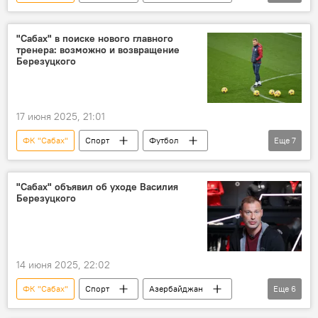
Футбол
ФК "Карабах"
Жеребьевка
Лига конференций УЕФА
ФК "Зиря"
"Сабах" в поиске нового главного
тренера: возможно и возвращение
еврокубковый сезон
Березуцкого
17 июня 2025, 21:01
ФК "Сабах"
Спорт
Футбол
Еще
7
Азербайджан
Баку
главный тренер
наставник
"Сабах" объявил об уходе Василия
Березуцкого
помощник
российский тренер Василий Березуцкий
Возвращение
14 июня 2025, 22:02
ФК "Сабах"
Спорт
Азербайджан
Еще
6
Футбол
Тренер
наставник