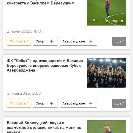
контракта с Василием Березуцким
Кади Боргес
ФК "Карабах"
ФК "Зиря"
2 июня 2025, 18:01
ФК "Сабах"
Спорт
Азербайджан
Еще
7
Футбол
ФК "Карабах"
российский тренер Василий Березуцкий
ФК "Сабах" под руководством Василия
Березуцкого впервые завоевал Кубок
Продление
Контракт
Азербайджана
главный тренер
Кубок Азербайджана по футболу
31 мая 2025, 23:01
ФК "Сабах"
Спорт
Азербайджан
Еще
7
Футбол
ФК "Карабах"
Финал
Кубок Азербайджана по футболу
Василий Березуцкий: слухи о
возможной отставке никак на меня не
Квалификация
Лига конференций УЕФА
влияют