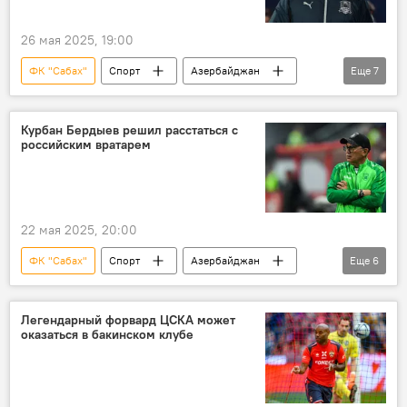
26 мая 2025, 19:00
ФК "Сабах"
Спорт
Азербайджан
Еще
7
Россия
Футбол
Владимир Путин
Президент
ФК "Краснодар"
Курбан Бердыев решил расстаться с
российским вратарем
Чемпионат
Лига конференций УЕФА
22 мая 2025, 20:00
ФК "Сабах"
Спорт
Азербайджан
Еще
6
Россия
Футбол
ФК "Туран-Товуз"
ФК "Зиря"
премьер-лига
Легендарный форвард ЦСКА может
оказаться в бакинском клубе
ФК "Карабах"