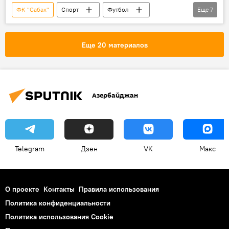
ФК "Сабах"
Спорт
Футбол
Еще
7
Азербайджан
Россия
Москва
российский тренер Василий Березуцкий
Еще 20 материалов
Центральный спортивный клуб армии (ЦСКА)
УЕФА
премьер-лига
Азербайджан
Telegram
Дзен
VK
Макс
О проекте
Контакты
Правила использования
Политика конфиденциальности
Политика использования Cookie