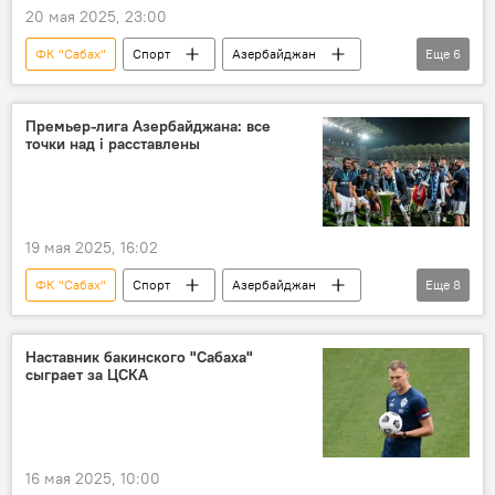
20 мая 2025, 23:00
ФК "Сабах"
Спорт
Азербайджан
Еще
6
Россия
Центральный спортивный клуб армии (ЦСКА)
Премьер-лига Азербайджана: все
точки над i расставлены
российский тренер Василий Березуцкий
УЕФА
ФК "Нефтчи"
Товарищеский матч
19 мая 2025, 16:02
ФК "Сабах"
Спорт
Азербайджан
Еще
8
Футбол
премьер-лига
еврокубковый сезон
ФК "Карабах"
Наставник бакинского "Сабаха"
сыграет за ЦСКА
ФК "Туран-Товуз"
ФК "Нефтчи"
Финал
УЕФА
16 мая 2025, 10:00