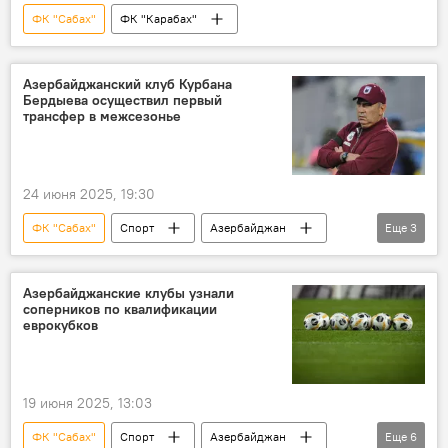
ФК "Сабах"
ФК "Карабах"
Азербайджанский клуб Курбана
Бердыева осуществил первый
трансфер в межсезонье
24 июня 2025, 19:30
ФК "Сабах"
Спорт
Азербайджан
Еще
3
ФК "Туран-Товуз"
российский тренер Курбан Бердыев
Азербайджанские клубы узнали
соперников по квалификации
премьер-лига
еврокубков
19 июня 2025, 13:03
ФК "Сабах"
Спорт
Азербайджан
Еще
6