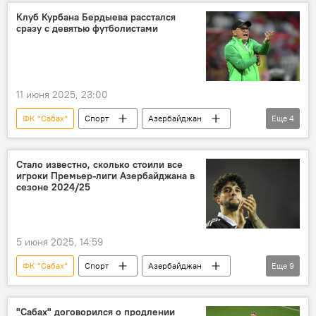
Кубок Азербайджана по футболу
Клуб Курбана Бердыева расстался
сразу с девятью футболистами
российский тренер Василий Березуцкий
Отставка
11 июня 2025, 23:00
ФК "Сабах"
Спорт
Азербайджан
Еще
4
Футбол
ФК "Туран-Товуз"
российский тренер Василий Березуцкий
Стало известно, сколько стоили все
игроки Премьер-лиги Азербайджана в
Трансфер
сезоне 2024/25
5 июня 2025, 14:59
ФК "Сабах"
Спорт
Азербайджан
Еще
9
Футбол
премьер-лига
стоимость
Бразилия
Россия
ФК "Краснодар"
"Сабах" договорился о продлении