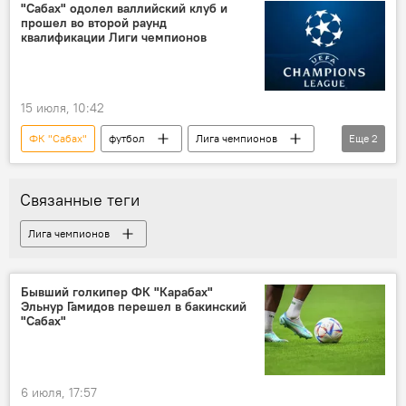
"Сабах" одолел валлийский клуб и
прошел во второй раунд
квалификации Лиги чемпионов
15 июля, 10:42
ФК "Сабах"
футбол
Лига чемпионов
Еще
2
Спорт
победа
Связанные теги
Лига чемпионов
Бывший голкипер ФК "Карабах"
Эльнур Гамидов перешел в бакинский
"Сабах"
6 июля, 17:57