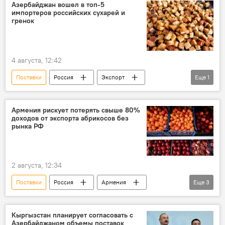
Азербайджан вошел в топ-5
импортеров российских сухарей и
гренок
4 августа, 12:42
Поставки
Россия
Экспорт
Еще
1
Импорт
Армения рискует потерять свыше 80%
доходов от экспорта абрикосов без
рынка РФ
2 августа, 12:34
Поставки
Россия
Армения
Еще
3
ЕАЭС
Экспорт
фрукты
абрикосы
Кыргызстан планирует согласовать с
Азербайджаном объемы поставок