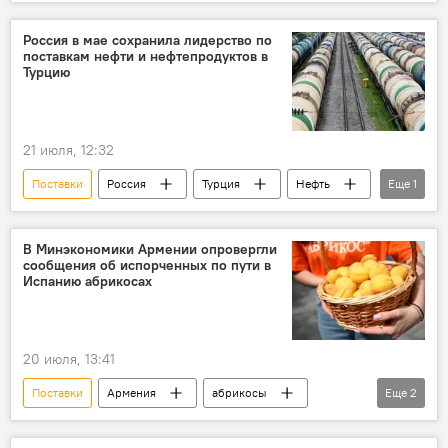
Китай
Южная Корея
Казахстан
кукуруза
Экспорт
Россия в мае сохранила лидерство по
поставкам нефти и нефтепродуктов в
Турцию
21 июля, 12:32
Поставки
Россия
Турция
Нефть
Еще
1
нефтепродукты
В Минэкономики Армении опровергли
сообщения об испорченных по пути в
Испанию абрикосах
20 июля, 13:41
Поставки
Армения
абрикосы
Еще
2
Испания
фрукты