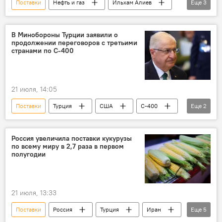
Поставки
Нефть и газ
Ильхам Алиев
Еще
3
Германия
Газ
Нефть
В Минобороны Турции заявили о
продолжении переговоров с третьими
странами по С-400
21 июля, 14:05
Поставки
Турция
США
С-400
Еще
2
Вооружение
F-35
Россия увеличила поставки кукурузы
по всему миру в 2,7 раза в первом
полугодии
21 июля, 13:33
Поставки
Россия
Турция
Иран
Еще
5