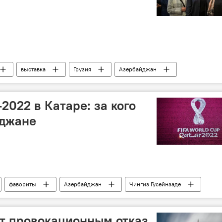
выставка
Грузия
Азербайджан
2022 в Катаре: за кого
йджане
фавориты
Азербайджан
Чингиз Гусейнзаде
т провокационным отказ