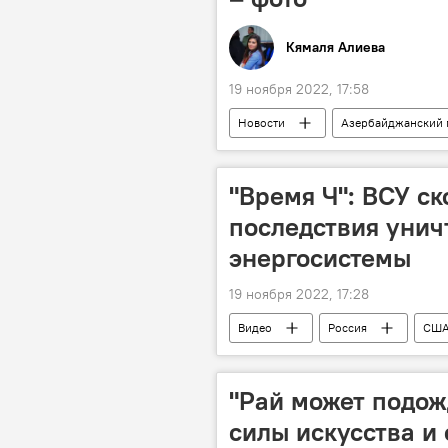
Кямаля Алиева
19 ноября 2022, 17:58
Новости
Азербайджанский г
Государственный академический цен
Екатерина Образцова
Баку
"Время Ч": ВСУ ск
последствия унич
энергосистемы
19 ноября 2022, 17:28
Видео
Россия
СШ
Владимир Зеленский
Польш
"Рай может подож
силы искусства и