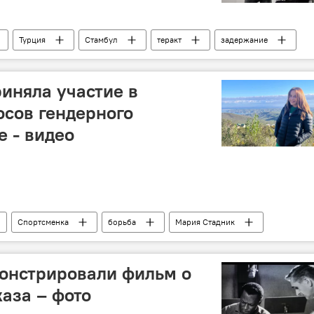
Турция
Стамбул
теракт
задержание
иняла участие в
сов гендерного
е - видео
Спортсменка
борьба
Мария Стадник
онстрировали фильм о
аза – фото