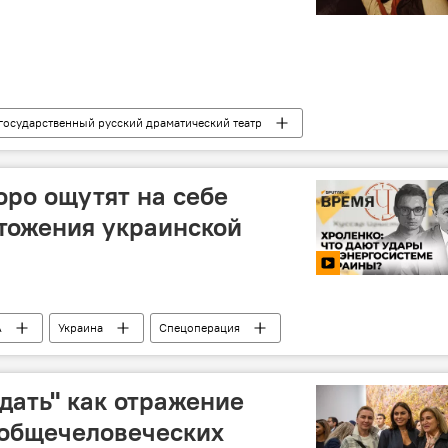
осударственный русский драматический театр
тральный театр кукол имени Сергея Образцова
Гастроли
оро ощутят на себе
тожения украинской
А
Украина
Спецоперация
а
дать" как отражение
 общечеловеческих