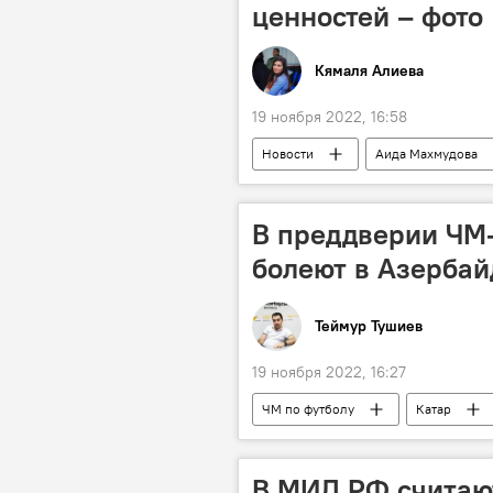
ценностей – фото
Кямаля Алиева
19 ноября 2022, 16:58
Новости
Аида Махмудова
Картины
В преддверии ЧМ-
болеют в Азерба
Теймур Тушиев
19 ноября 2022, 16:27
ЧМ по футболу
Катар
Гурбан Гурбанов
В МИД РФ считаю