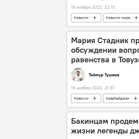
19 ноября 2022, 22:15
Новости
Новости мира
Мария Стадник пр
обсуждении вопро
равенства в Товуз
Теймур Тушиев
19 ноября 2022, 21:37
Новости
Азербайджан
гендерное равенство
Товуз
Бакинцам продем
жизни легенды дж