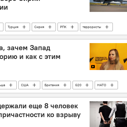
ии
Турция
Сирия
РПК
террористы
а, зачем Запад
орию и как с этим
ьша
США
Британия
G20
НАТО
держали еще 8 человек
причастности ко взрыву