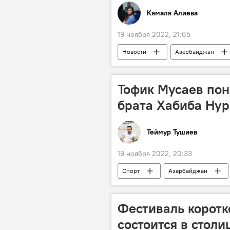
Кямаля Алиева
19 ноября 2022, 21:05
Новости
Азербайджан
Тофик Мусаев пон
брата Хабиба Ну
Теймур Тушиев
19 ноября 2022, 20:33
Спорт
Азербайджан
Фестиваль корот
состоится в стол