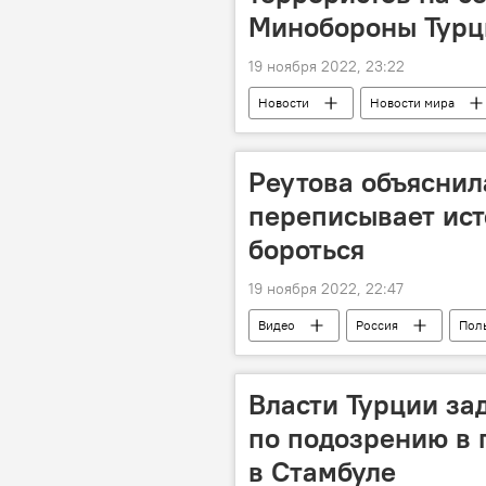
Минобороны Турц
19 ноября 2022, 23:22
Новости
Новости мира
Минобороны
Реутова объяснил
переписывает ист
бороться
19 ноября 2022, 22:47
Видео
Россия
Пол
Власти Турции за
по подозрению в 
в Стамбуле