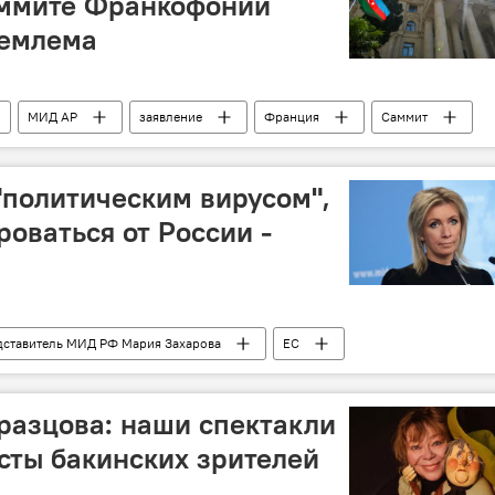
аммите Франкофонии
иемлема
МИД АР
заявление
Франция
Саммит
"политическим вирусом",
оваться от России -
ставитель МИД РФ Мария Захарова
ЕС
ий
разцова: наши спектакли
асты бакинских зрителей