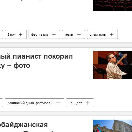
Баку
фестиваль
театр
спектакль
ный пианист покорил
у – фото
Бакинский джаз-фестиваль
концерт
рбайджанская