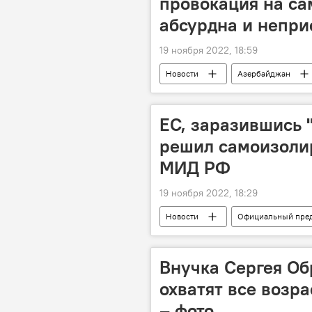
провокация на с
абсурдна и непр
19 ноября 2022, 18:59
Новости
Азербайджан
Тунис
ЕС, заразившись 
решил самоизолир
МИД РФ
19 ноября 2022, 18:29
Новости
Официальный пред
Жозеп Боррель
комментар
Внучка Сергея Об
охватят все возр
– фото