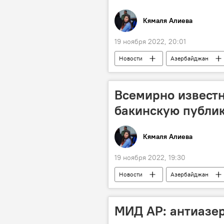
Кямаля Алиева
19 ноября 2022, 20:01
Новости
Азербайджан
Всемирно извест
бакинскую публик
Кямаля Алиева
19 ноября 2022, 19:30
Новости
Азербайджан
импровизация
музыка
МИД АР: антиазе