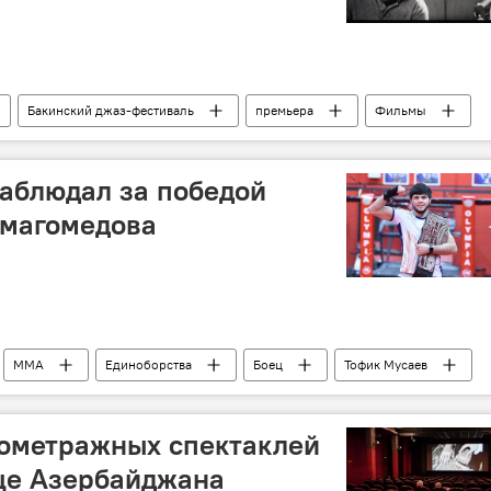
Бакинский джаз-фестиваль
премьера
Фильмы
аблюдал за победой
рмагомедова
ММА
Единоборства
Боец
Тофик Мусаев
кометражных спектаклей
ице Азербайджана