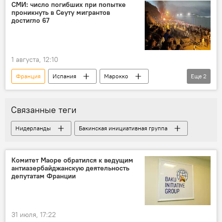
Аномальная жара
Лесные пожары
СМИ: число погибших при попытке
проникнуть в Сеуту мигрантов
Ущерб
Экономика
достигло 67
1 августа, 12:10
Франция
Испания
Марокко
Еще
2
Италия
Мигранты
Связанные теги
Нидерланды
Бакинская инициативная группа
Комитет Маоре обратился к ведущим
антиазербайджанскую деятельность
депутатам Франции
31 июля, 17:22