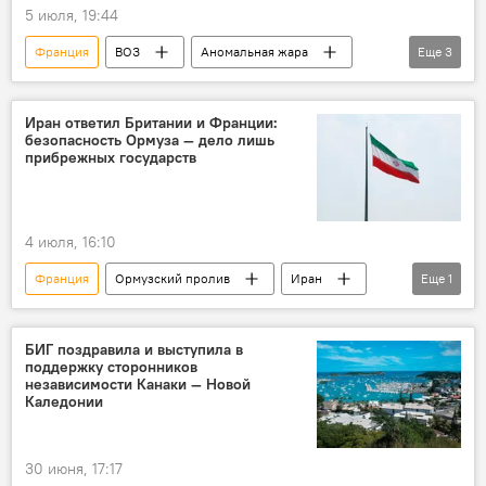
5 июля, 19:44
Франция
ВОЗ
Аномальная жара
Еще
3
Турция
Европа
Германия
Иран ответил Британии и Франции:
безопасность Ормуза — дело лишь
прибрежных государств
4 июля, 16:10
Франция
Ормузский пролив
Иран
Еще
1
Эммануэль Макрон
БИГ поздравила и выступила в
поддержку сторонников
независимости Канаки — Новой
Каледонии
30 июня, 17:17