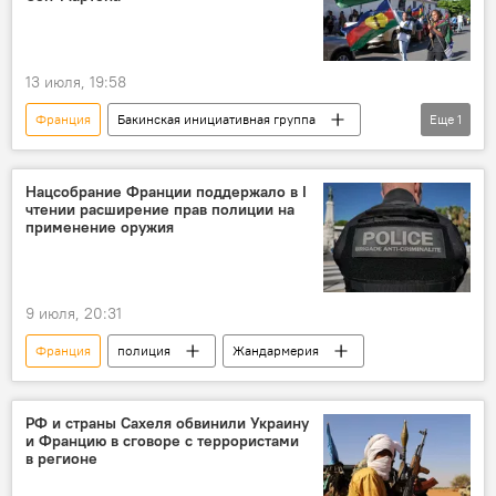
13 июля, 19:58
Франция
Бакинская инициативная группа
Еще
1
Ильхам Алиев
Нацсобрание Франции поддержало в I
чтении расширение прав полиции на
применение оружия
9 июля, 20:31
Франция
полиция
Жандармерия
РФ и страны Сахеля обвинили Украину
и Францию в сговоре с террористами
в регионе