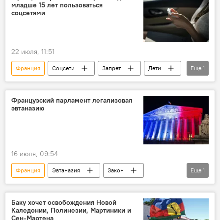
младше 15 лет пользоваться
соцсетями
22 июля, 11:51
Франция
Соцсети
Запрет
Дети
Еще
1
Евросоюз
Французский парламент легализовал
эвтаназию
16 июля, 09:54
Франция
Эвтаназия
Закон
Еще
1
Принятие
Баку хочет освобождения Новой
Каледонии, Полинезии, Мартиники и
Сен-Мартена