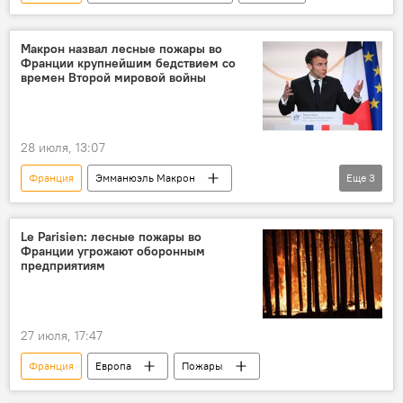
Макрон назвал лесные пожары во
Франции крупнейшим бедствием со
времен Второй мировой войны
28 июля, 13:07
Франция
Эмманюэль Макрон
Еще
3
Лесные пожары
Бедствие
Турция
Le Parisien: лесные пожары во
Франции угрожают оборонным
предприятиям
27 июля, 17:47
Франция
Европа
Пожары