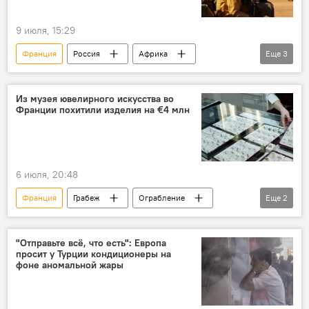
9 июля, 15:29
Франция
Россия
Африка
Еще
3
Украина
террористы
связи
Из музея ювелирного искусства во
Франции похитили изделия на €4 млн
6 июля, 20:48
Франция
Грабеж
Ограбление
Еще
2
Кража
Ювелирные изделия
"Отправьте всё, что есть": Европа
просит у Турции кондиционеры на
фоне аномальной жары