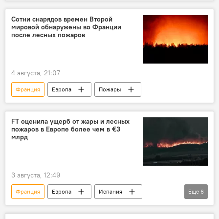
Нидерланды
колониализм
Сотни снарядов времен Второй
мировой обнаружены во Франции
после лесных пожаров
4 августа, 21:07
Франция
Европа
Пожары
FT оценила ущерб от жары и лесных
пожаров в Европе более чем в €3
млрд
3 августа, 12:49
Франция
Европа
Испания
Еще
6
Португалия
Италия