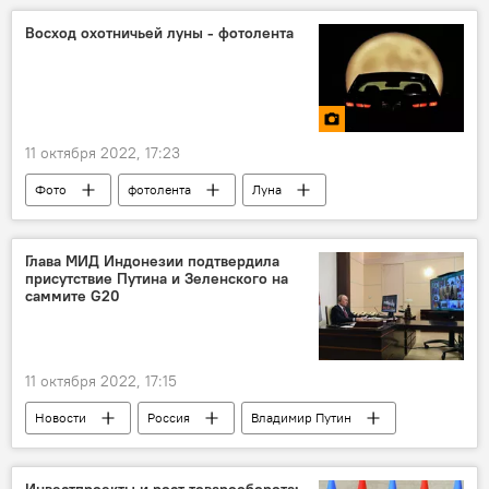
Восход охотничьей луны - фотолента
11 октября 2022, 17:23
Фото
фотолента
Луна
Полнолуние
Глава МИД Индонезии подтвердила
присутствие Путина и Зеленского на
саммите G20
11 октября 2022, 17:15
Новости
Россия
Владимир Путин
Владимир Зеленский
Украина
саммит G20
Индонезия