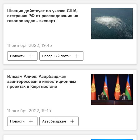
Швеция действует по указке США,
отстраняя РФ от расследования на
газопроводах - эксперт
11 октября 2022, 19:45
Новости
Северный поток
диверсия
Швеция
США
Россия
НАТО
Эксперт
Ильхам Алиев: Азербайджан
заинтересован в инвестиционных
проектах в Кыргызстане
11 октября 2022, 19:15
Новости
Азербайджан
Кыргызстан
Ильхам Алиев
Государственный визит