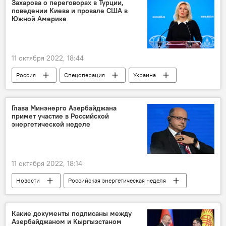
Захарова о переговорах в Турции,
поведении Киева и провале США в
Южной Америке
11 октября 2022, 18:44
Россия
Спецоперация
Украина
Политика
Министерство иностранных дел РФ
Глава Минэнерго Азербайджана
примет участие в Российской
Мария Захарова
США
энергетической неделе
Великобритания
11 октября 2022, 18:14
Новости
Российская энергетическая неделя
Парвиз Шахбазов
Азербайджан
Москва
Какие документы подписаны между
Азербайджаном и Кыргызстаном