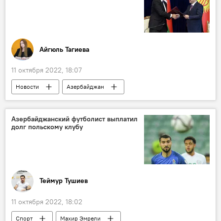
Айгюль Тагиева
11 октября 2022, 18:07
Новости
Азербайджан
Кыргызстан
документы
Ильхам Алиев
Экономика
Азербайджанский футболист выплатил
долг польскому клубу
Теймур Тушиев
11 октября 2022, 18:02
Спорт
Махир Эмрели