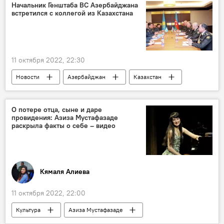
Начальник Генштаба ВС Азербайджана
встретился с коллегой из Казахстана
11 октября 2022, 22:30
Новости
Азербайджан
Казахстан
Минобороны АР
Керим Велиев
О потере отца, сыне и даре
провидения: Азиза Мустафазаде
раскрыла факты о себе – видео
Кямаля Алиева
11 октября 2022, 22:00
Культура
Азиза Мустафазаде