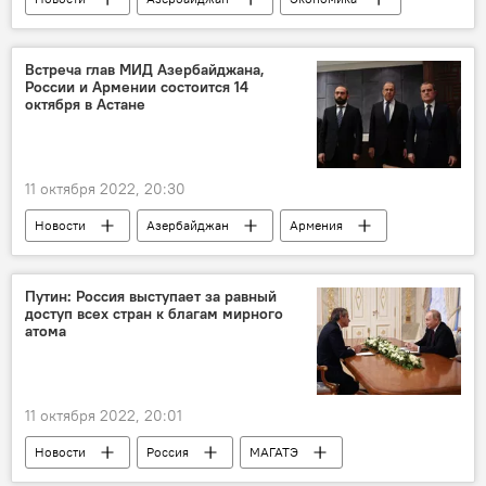
Милли Меджлис
Законопроект
предприниматели
Встреча глав МИД Азербайджана,
России и Армении состоится 14
октября в Астане
11 октября 2022, 20:30
Новости
Азербайджан
Армения
Россия
Трехсторонняя встреча глав МИД
Путин: Россия выступает за равный
доступ всех стран к благам мирного
атома
11 октября 2022, 20:01
Новости
Россия
МАГАТЭ
Владимир Путин
атомная энергия