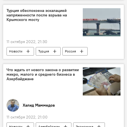
Вагиф Мустафазаде
музыка
Джаз
Баку
концерт
Турция обеспокоена эскалацией
напряженности после взрыва на
Крымского мосту
11 октября 2022, 21:30
Новости
Турция
Россия
Крымский мост
поставки
Зерно
Что ждать от нового закона о развитии
микро, малого и среднего бизнеса в
Азербайджане
Халид Маммедов
11 октября 2022, 21:00
Новости
Азербайджан
Экономика