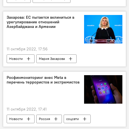
Сборная Азербайджана по футболу
ФК "Легия"
Задолженность
ФИФА
Захарова: ЕС пытается вклиниться в
урегулирование отношений
Азербайджана и Армении
11 октября 2022, 17:56
Новости
Мария Захарова
Азербайджан
Армения
Урегулирование
ЕС
Росфинмониторинг внес Meta в
перечень террористов и экстремистов
11 октября 2022, 17:41
Новости
Россия
соцсети
терроризм
Экстремизм