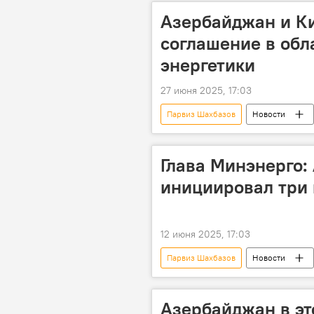
Азербайджан и К
соглашение в обл
энергетики
27 июня 2025, 17:03
Парвиз Шахбазов
Новости
энергетика
возобновляемая
Министерство энергетики АР
Глава Минэнерго:
инициировал три 
12 июня 2025, 17:03
Парвиз Шахбазов
Новости
Зеленая зона
Проект Зелен
освобожденные земли
Мини
Азербайджан в эт