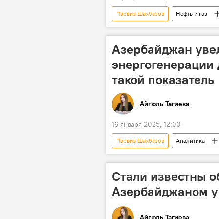
Парвиз Шахбазов
Нефть и газ
Энергетика
Газ
Эк
Азербайджан уве
энергогенерации 
такой показатель
Айгюль Тагиева
16 января 2025, 12:00
Парвиз Шахбазов
Аналитика
Карабах
Восточный Зангезу
Министерство энергетики Азербайдж
Стали известны о
Азербайджаном у
Айгюль Тагиева