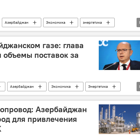
Азербайджан
Экономика
энергетика
Добыча нефти
Газ
Экспорт
Экспорт газа
йджанском газе: глава
 объемы поставок за
Азербайджан
Экономика
Энергетика
ана
TAP
зопровод: Азербайджан
род для привлечения
К