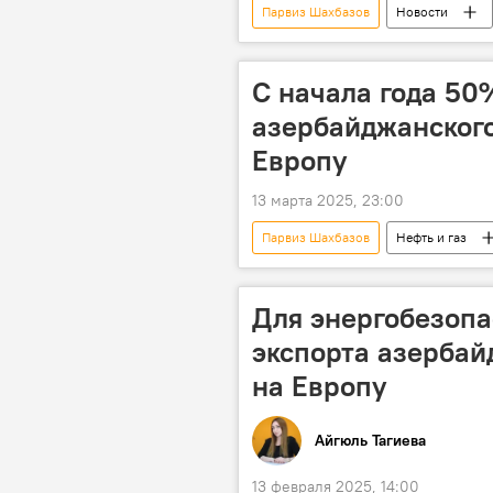
Парвиз Шахбазов
Новости
Южный газовый коридор
М
"зеленая энергетика"
С начала года 50
азербайджанского
Европу
13 марта 2025, 23:00
Парвиз Шахбазов
Нефть и газ
Энергетика
Министерство э
Для энергобезопа
экспорта азербай
на Европу
Айгюль Тагиева
13 февраля 2025, 14:00