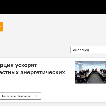
За период
рция ускорят
естных энергетических
Альпарслан Байрактар