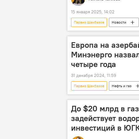
15 января 2025, 14:02
Парвиз Шахбазов
Новости
Министерство энергетики АР
Европа
Европа на азерба
Минэнерго назвал
четыре года
31 декабря 2024, 11:59
Парвиз Шахбазов
Нефть и газ
Министерство энергетики Азербайдж
До $20 млрд в га
задействует водо
инвестиций в ЮГ