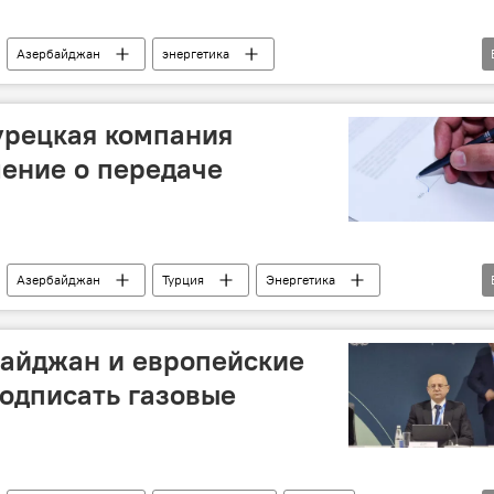
Азербайджан
энергетика
Газ
Поставки газа
Турция
Европа
урецкая компания
ение о передаче
Азербайджан
Турция
Энергетика
жи"
Южный газовый коридор
ВИЭ
байджан и европейские
одписать газовые