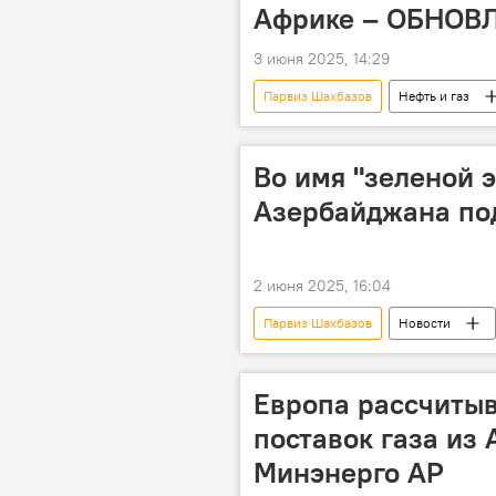
Восточный Зангезур
Африке – ОБНОВ
3 июня 2025, 14:29
Парвиз Шахбазов
Нефть и газ
Нефть
Газ
"зеленая
Европа
Каспийское море
Во имя "зеленой 
Южный Кавказ
Румыния
Азербайджана по
солнечная электростанция
2 июня 2025, 16:04
Парвиз Шахбазов
Новости
возобновляемая энергия
Ми
Бакинская энергетическая неделя
Европа рассчиты
поставок газа из
Минэнерго АР