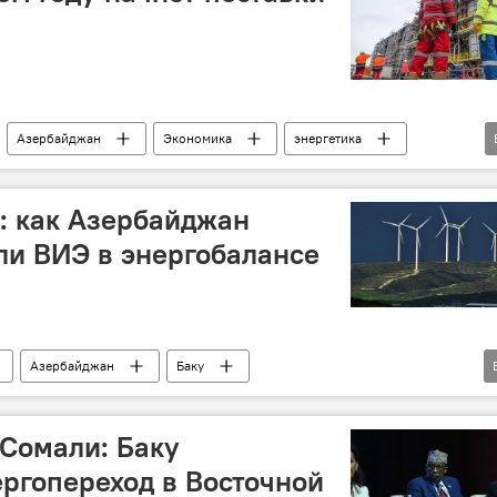
Азербайджан
Экономика
энергетика
Поставки
Газ
Европа
Германия
т: как Азербайджан
ли ВИЭ в энергобалансе
Азербайджан
Баку
Экономика
энергетика
ьтернативная энергетика
ВИЭ
 Сомали: Баку
терство энергетики АР
Нахчыван
Карабах
ргопереход в Восточной