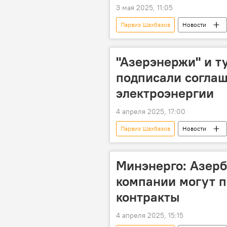
3 мая 2025, 11:05
Парвиз Шахбазов
Новости
Министерство энергетики АР
ЕС
"Азерэнержи" и т
подписали соглаш
электроэнергии
4 апреля 2025, 17:00
Парвиз Шахбазов
Новости
Экономика
ОАО "Азерэнер
солнечная электростанция
Минэнерго: Азер
компании могут п
контракты
4 апреля 2025, 15:15