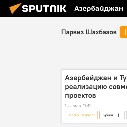
Азербайджан
Парвиз Шахбазов
Азербайджан и Ту
реализацию совм
проектов
1 августа, 11:41
Парвиз Шахбазов
Турция