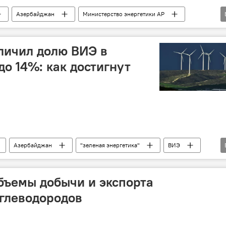
Азербайджан
Министерство энергетики АР
спорт
Турция
Грузия
личил долю ВИЭ в
до 14%: как достигнут
Азербайджан
"зеленая энергетика"
ВИЭ
р
Энергетика
ГЭС
ана
бъемы добычи и экспорта
глеводородов