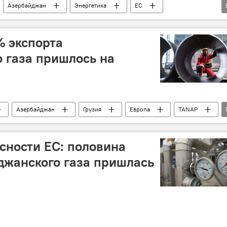
Азербайджан
Энергетика
ЕС
инистерство энергетики АР
Инвестиции
% экспорта
 газа пришлось на
Азербайджан
Грузия
Европа
TANAP
нергетики
Газ
сности ЕС: половина
джанского газа пришлась