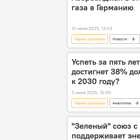
газа в Германию
10 июня 2025, 13:03
Парвиз Шахбазов
Новости
Министерство энергетики АР
Ровшан Наджаф
Успеть за пять ле
достигнет 38% до
к 2030 году?
5 июня 2025, 10:00
Парвиз Шахбазов
Аналитика
Бакинская энергетическая неделя
возобновляемая энергия
Ал
"Зеленый" союз с
гидроэлектростанция
Минис
поддерживает эне