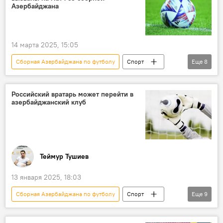
главный тренер
Отставка
АФФА
Азербайджана
14 марта 2025, 15:05
Сборная Азербайджана по футболу
Спорт
Еще
8
Азербайджан
Футбол
Беларусь
Матч
Россия
Товарищеский матч
Российский вратарь может перейти в
азербайджанский клуб
Баку
Махир Эмрели
Теймур Тушиев
13 января 2025, 18:03
Сборная Азербайджана по футболу
Спорт
Еще
9
Азербайджан
Футбол