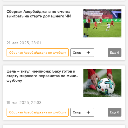
Азербайджан
Венгрия
национальная команда
Поражение
Сборная Азербайджана не смогла
выиграть на старте домашнего ЧМ
Фернанду Сантуш
Товарищеский матч
21 мая 2025, 23:01
Сборная Азербайджана по футболу
Спорт
Еще
6
Азербайджан
Футбол
Мини-футбол
чемпион мира
Цель – титул чемпиона: Баку готов к
старту мирового первенства по мини-
национальная сборная
футболу
Национальная арена гимнастики
19 мая 2025, 22:33
Сборная Азербайджана по футболу
Спорт
Еще
6
Азербайджан
Футбол