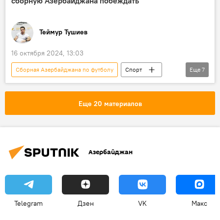
сборную Азербайджана побеждать
Чемпионат мира
Лига наций UEFA
Теймур Тушиев
16 октября 2024, 13:03
Сборная Азербайджана по футболу
Спорт
Еще
7
Азербайджан
Футбол
Фернанду Сантуш
главный тренер
Еще 20 материалов
АФФА
нейросети
искусственный интеллект
Азербайджан
Telegram
Дзен
VK
Макс