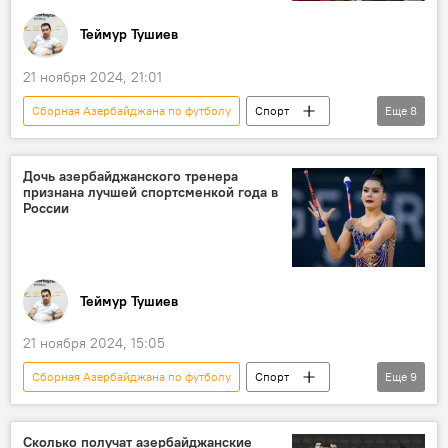
Теймур Тушиев
21 ноября 2024, 21:01
Сборная Азербайджана по футболу
Спорт
Еще
8
Азербайджан
Футбол
Швеция
арбитр
Ошибка
Дочь азербайджанского тренера
признана лучшей спортсменкой года в
Video Assistant Referee, VAR
России
Лига наций UEFA
УЕФА
Теймур Тушиев
21 ноября 2024, 15:05
Сборная Азербайджана по футболу
Спорт
Еще
9
Азербайджан
Россия
Художественная гимнастика
Сколько получат азербайджанские