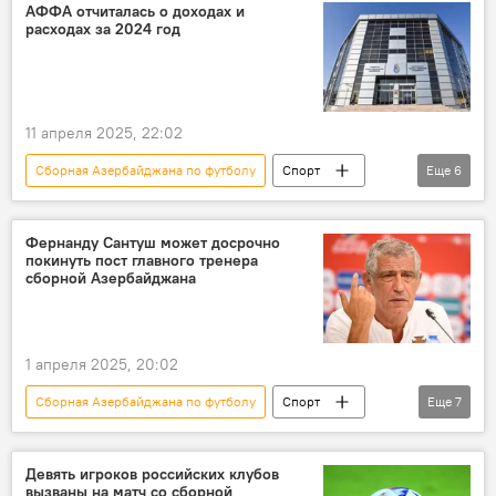
Мини-футбол
АФФА отчиталась о доходах и
расходах за 2024 год
президент Федерации мини-футбола Азербайджана Орхан Мамедов
Чемпионат мира
Пресс-конференция
11 апреля 2025, 22:02
Сборная Азербайджана по футболу
Спорт
Еще
6
Азербайджан
Футбол
национальная команда
АФФА
Фернанду Сантуш может досрочно
покинуть пост главного тренера
Ровшан Наджаф
Итоги года
сборной Азербайджана
1 апреля 2025, 20:02
Сборная Азербайджана по футболу
Спорт
Еще
7
Азербайджан
Футбол
национальная команда
Фернанду Сантуш
Девять игроков российских клубов
вызваны на матч со сборной