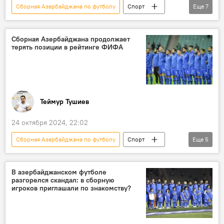
Сборная Азербайджана по футболу
Спорт
Еще
7
Азербайджан
Футбол
главный тренер
наставник
Сборная Азербайджана продолжает
терять позиции в рейтинге ФИФА
Фернанду Сантуш
Лига наций
УЕФА
Теймур Тушиев
24 октября 2024, 22:02
Сборная Азербайджана по футболу
Спорт
Еще
5
Футбол
ФИФА
АФФА
Рейтинг
Фернанду Сантуш
В азербайджанском футболе
разгорелся скандал: в сборную
игроков приглашали по знакомству?