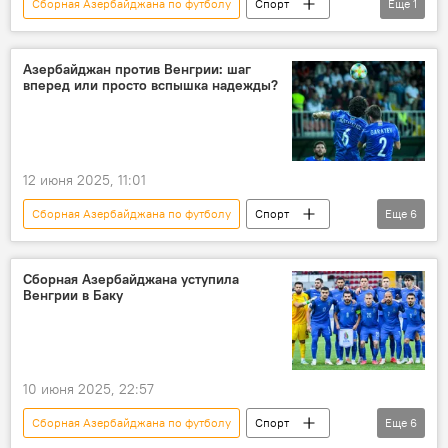
Сборная Азербайджана по футболу
Спорт
Еще
1
ФК "Зиря"
Азербайджан против Венгрии: шаг
вперед или просто вспышка надежды?
12 июня 2025, 11:01
Сборная Азербайджана по футболу
Спорт
Еще
6
Азербайджан
Венгрия
Футбол
национальная команда
Товарищеский матч
Сборная Азербайджана уступила
Венгрии в Баку
Фернанду Сантуш
10 июня 2025, 22:57
Сборная Азербайджана по футболу
Спорт
Еще
6