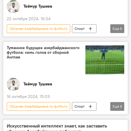
Теймур Тушиев
22 октября 2024, 16:04
Сборная Азербайджана по футболу
Спорт
Еще
8
Азербайджан
Футбол
Фернанду Сантуш
АФФА
Скандал
Туманное будущее азербайджанского
футбола: семь голов от сборной
директор
национальная команда
Англии
Обвинения
Теймур Тушиев
16 октября 2024, 15:03
Сборная Азербайджана по футболу
Спорт
Еще
8
Азербайджан
Футбол
Поражение
АФФА
Тренер
Англия
Искусственный интеллект знает, как заставить