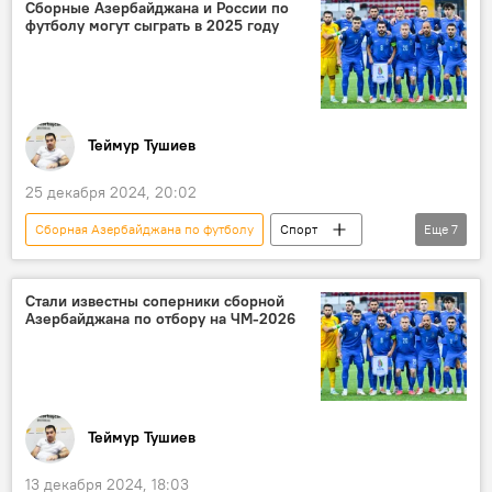
премьер-лига
Сборные Азербайджана и России по
футболу могут сыграть в 2025 году
российский тренер Василий Березуцкий
ФК "Сабах"
ФК "Карабах"
Гурбан Гурбанов
Вратарь
голкипер
Теймур Тушиев
25 декабря 2024, 20:02
Сборная Азербайджана по футболу
Спорт
Еще
7
Азербайджан
Футбол
Фернанду Сантуш
Россия
Стали известны соперники сборной
Азербайджана по отбору на ЧМ-2026
Товарищеский матч
ФИФА
УЕФА
Теймур Тушиев
13 декабря 2024, 18:03