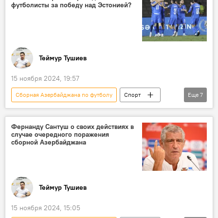
футболисты за победу над Эстонией?
Министерство спорта РФ
Дмитрий Крамаренко
Футбол
Тренер
Вратарь
Спортсменка
Теймур Тушиев
15 ноября 2024, 19:57
Сборная Азербайджана по футболу
Спорт
Еще
7
Азербайджан
АФФА
Стимулирование
Игроки
Фернанду Сантуш о своих действиях в
случае очередного поражения
денежный приз
Лига наций УЕФА
сборной Азербайджана
Эстония
Теймур Тушиев
15 ноября 2024, 15:05