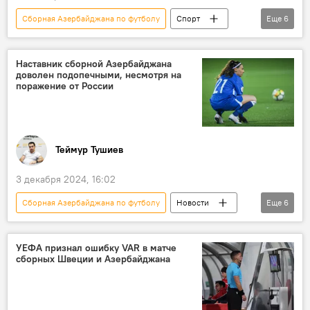
Сборная Азербайджана по футболу
Спорт
Еще
6
Азербайджан
Футбол
Чемпионат мира
Отбор
Наставник сборной Азербайджана
доволен подопечными, несмотря на
Жеребьевка
Швейцария
поражение от России
Теймур Тушиев
3 декабря 2024, 16:02
Сборная Азербайджана по футболу
Новости
Еще
6
Азербайджан
Футбол
национальная сборная
женская сборная
УЕФА признал ошибку VAR в матче
сборных Швеции и Азербайджана
Россия
Товарищеский матч